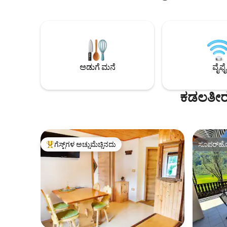
ಮತ್ತು ಸುಸ್ತು
ಪ್ರದೇಶದಲ್ಲಿದೆ. ಇದು ತನ್ನದೇ ಆದ ಪ್ರವೇಶದ್ವಾರವನ್ನು
ಆನಂದಿಸುವವರಿಗೆ ಸೂ
ಹೊಂದಿದೆ ಮತ್ತು ನಮ್ಮ ಮನೆಯಲ್ಲಿದೆ (ಆದ್ದರಿಂದ ನಾವು
ಹಂಬಲಿಸುವವರ
ಯಾವಾಗಲೂ ಸಹಾಯ ಮಾಡಲು ಹತ್ತಿರದಲ್ಲಿರುತ್ತೇವೆ).
ಕ್ರೀಡೆಗಳು, ಅ
ನಾವು 5 ಜನರ ಕುಟುಂಬವಾಗಿದ್ದೇವೆ ಮತ್ತು ನಿಮ್ಮನ್ನು
ಹೆಚ್ಚಿನವುಗಳನ್ನ
ಹೋಸ್ಟ್ ಮಾಡಲು ಸಂತೋಷಪಡುತ್ತೇವೆ. ಸುಸ್ಥಿರತೆ:
ಓಯಸಿಸ್‌ನಲ್ಲಿ
ನಾವು ಬಳಸುವುದಕ್ಕಿಂತ ಹೆಚ್ಚಿನ ಶಕ್ತಿಯನ್ನು ನಾವು
ಪಡೆಯಿರಿ.
ಉತ್ಪಾದಿಸುತ್ತೇವೆ. ಪ್ರವಾಸೋದ್ಯಮ ತೆರಿಗೆಯನ್ನು (ದಿನಕ್ಕೆ
ಅಡುಗೆ ಮನೆ
ವೈಫೈ
ವಯಸ್ಕರಿಗೆ 3,13, 7 ವರ್ಷಕ್ಕಿಂತ ಮೇಲ್ಪಟ್ಟ ಮಕ್ಕಳಿಗೆ
1,56) ಸೇರಿಸಲಾಗಿಲ್ಲ.
ಕಡಲತೀರ 
ಗೆಸ್ಟ್‌ಗಳ ಅಚ್ಚುಮೆಚ್ಚಿನದು
ಸೂಪರ್‌ಹೋ
ಗೆಸ್ಟ್‌ಗಳಿಗೆ ಅತಿ ಹೆಚ್ಚು ಅಚ್ಚುಮೆಚ್ಚಿನದು
ಸೂಪರ್‌ಹೋ