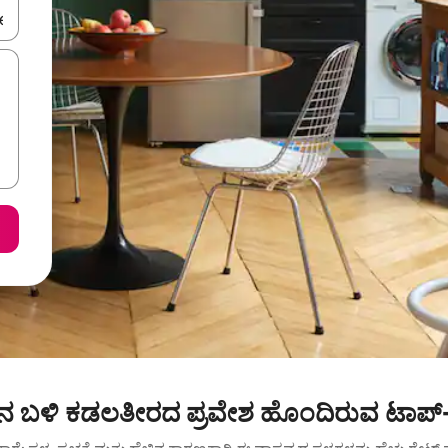
ಂದಿಗೆ ನ್ಯಾವಿಗೇಟ್ ಮಾಡಿ ಅಥವಾ ಸ್ಪರ್ಶ ಅಥವಾ ಸ್ವೈಪ್ ಗೆಸ್ಚರ್‌ಗಳ ಮೂಲಕ ಅನ್ವೇಷಿಸಿ.
ಉದ್ಯಾನ ಬಳಿ ಕಡಲತೀರದ ಪ್ರವೇಶ ಹೊಂದಿರುವ ಟಾಪ್