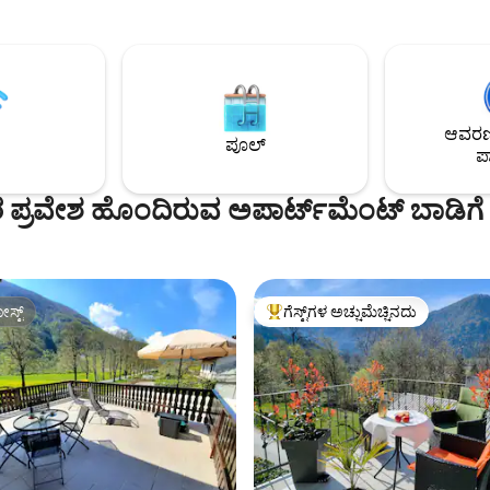
 ಬೆಡ್‌ನಲ್ಲಿ ನಿರಾತಂಕವಾಗಿ
ವಿನ್ಯಾಸಗೊಳಿಸಲಾಗಿದೆ ಮತ್ತು ಉಚಿತ ವೈ-
ಕ್ತವಾಗಿದೆ. ಅಡ್ರಿನಾಲಿನ್‌ಗಾಗಿ
ಪಾರ್ಕಿಂಗ್, ಸಂಪೂರ್ಣ ಸುಸಜ್ಜಿತ ಅಡುಗೆ
ು ಕ್ಲೈಂಬಿಂಗ್, ಪ್ಯಾರಾಗ್ಲೈಡಿಂಗ್, ಜಲ
ಲಾಂಡ್ರಿ ರೂಮ್ ಮತ್ತು ಬೈಸಿಕಲ್‌ಗಳ ಪೂ
ಡ್ರಿನಾಲಿನ್ ಪಾರ್ಕ್, ಜಿಪ್‌ಲೈನ್ ಮತ್ತು
ಬಳಕೆಯನ್ನು ಒಳಗೊಂಡಿದೆ. ಗೆಸ್ಟ್‌ಗಳು ಫಿನ್ನಿಷ್ ಸೌನಾ,
ು ಪ್ರಯತ್ನಿಸಬಹುದು. ಈ ಶಾಂತಿಯ
ಬಾರ್ಬೆಕ್ಯೂ ಸೌಲಭ್ಯಗಳು ಮತ್ತು ಆಟದ ಮ
 ವಿಶ್ರಾಂತಿ ಪಡೆಯಿರಿ ಮತ್ತು ವಿಶ್ರಾಂತಿ
ಹೊಂದಿರುವ ಸುಂದರವಾದ ನದಿ ತೀರದ ಉದ
ಆವರಣದ
ಸಹ ಆನಂದಿಸಬಹುದು.
ಪೂಲ್
ಪಾ
ಪ್ರವೇಶ ಹೊಂದಿರುವ ಅಪಾರ್ಟ್‌ಮೆಂಟ್ ಬಾಡಿಗೆ
ಸ್ಟ್
ಗೆಸ್ಟ್‌ಗಳ ಅಚ್ಚುಮೆಚ್ಚಿನದು
ಸ್ಟ್
ಗೆಸ್ಟ್‌ಗಳಿಗೆ ಅತಿ ಹೆಚ್ಚು ಅಚ್ಚುಮೆಚ್ಚಿನದು