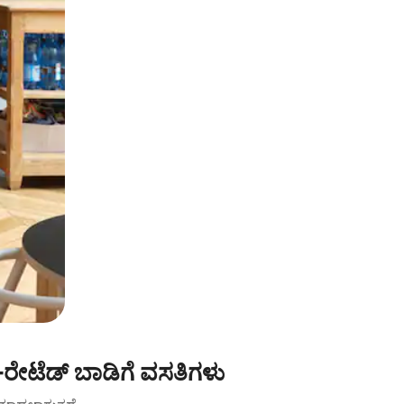
-ರೇಟೆಡ್ ಬಾಡಿಗೆ ವಸತಿಗಳು