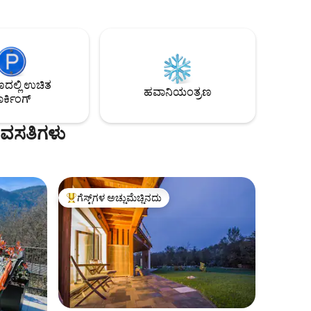
ಫೈ, ಖಾಸಗಿ
ನೀಡುತ್ತದೆ. ಉಚಿತ ವೈಫೈ ಸಹ ಇದೆ. 4 ಗೆಸ್ಟ್‌ಗಳು + 1
ಮನೆ ಮತ್ತು
ಅಥವಾ 2 ಐಚ್ಛಿಕ (ಹೆಚ್ಚುವರಿ ಶುಲ್ಕದೊಂದಿಗೆ)
ರಕ
ಸೂಕ್ತವಾಗಿದೆ. ಹತ್ತಿರದಲ್ಲಿ ಎರಡು ರೆಸ್ಟೋರೆಂಟ್‌ಗಳು
ಮತ್ತು ಪಕ್ಕದಲ್ಲಿ ದಿನಸಿ ಅಂಗಡಿ ಇವೆ. ಲೇಕ್ ಬೀಚ್ ಬೀದಿ
ೈದಾನವನ್ನು
ಮತ್ತು ಸಾಂಪ್ರದಾಯಿಕ ದೋಣಿ (ಪ್ಲೆಟ್ನಾ) ನಿಲ್ದಾಣದ
್ಯಾನವನ್ನು
ಉದ್ದಕ್ಕೂ ಕೆಲವೇ ಮೀಟರ್ ದೂರದಲ್ಲಿದೆ.
ಲ್ಲಿ ಉಚಿತ
ಹವಾನಿಯಂತ್ರಣ
ರ್ಕಿಂಗ್
 ವಸತಿಗಳು
ಗೆಸ್ಟ್‌ಗಳ ಅಚ್ಚುಮೆಚ್ಚಿನದು
ಗೆಸ್ಟ್‌ಗಳಿಗೆ ಅತಿ ಹೆಚ್ಚು ಅಚ್ಚುಮೆಚ್ಚಿನದು