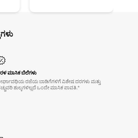
ುಗಳು
ರಳ ಮಾಸಿಕ ಬೆಲೆಗಳು
ೀರ್ಘಾವಧಿಯ ರಜೆಯ ಬಾಡಿಗೆಗಳಿಗೆ ವಿಶೇಷ ದರಗಳು ಮತ್ತು
ೆಚ್ಚುವರಿ ಶುಲ್ಕಗಳಿಲ್ಲದೆ ಒಂದೇ ಮಾಸಿಕ ಪಾವತಿ.*