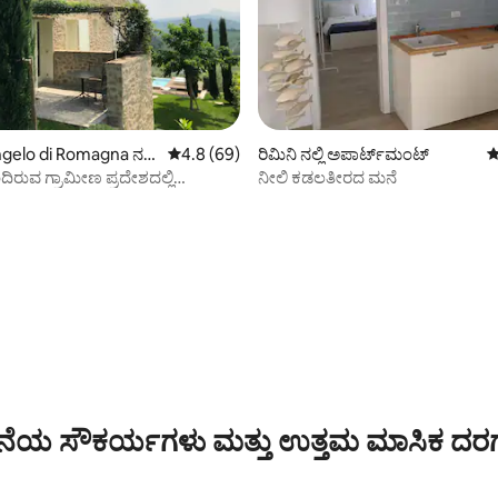
gelo di Romagna ನಲ್ಲಿ
5 ರಲ್ಲಿ 4.8 ಸರಾಸರಿ ರೇಟಿಂಗ್, 69 ವಿಮರ್ಶೆಗಳು
4.8 (69)
ರಿಮಿನಿ ನಲ್ಲಿ ಅಪಾರ್ಟ್‌ಮಂಟ್
5
ಮನೆ
ರುವ ಗ್ರಾಮೀಣ ಪ್ರದೇಶದಲ್ಲಿ
ನೀಲಿ ಕಡಲತೀರದ ಮನೆ
್ ಕಾಸಾ ಮಾಂಟೆಬೆಲ್ಲೊ
ಿಂಗ್, 5 ವಿಮರ್ಶೆಗಳು
ೆಯ ಸೌಕರ್ಯಗಳು ಮತ್ತು ಉತ್ತಮ ಮಾಸಿಕ ದರ