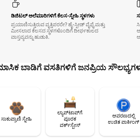
ಡಿಜಿಟಲ್ ಅಲೆಮಾರಿಗಳಿಗೆ ಕೆಲಸ-ಸ್ನೇಹಿ ಸ್ಥಳಗಳು
ಸ
ಪ್ರಯಾಣಿಸುತ್ತಿರುವ ವೃತ್ತಿಪರರೇ? ಹೈ-ಸ್ಪೀಡ್ ವೈಫೈ ಮತ್ತು
ಸ
ಮೀಸಲಾದ ಕೆಲಸದ ಸ್ಥಳಗಳೊಂದಿಗೆ ದೀರ್ಘಕಾಲದ
ಅ
ವಾಸ್ತವ್ಯವನ್ನು ಹುಡುಕಿ.
ಅ
ಮಾಸಿಕ ಬಾಡಿಗೆ ವಸತಿಗಳಿಗೆ ಜನಪ್ರಿಯ ಸೌಲಭ್ಯಗಳ
ಲ್ಯಾಪ್‌ಟಾಪ್‌ಗೆ
ಆವರಣದಲ್ಲಿ
ಸಾಕುಪ್ರಾಣಿ ಸ್ನೇಹಿ
ಪೂರಕ
ಉಚಿತ ಪಾರ್ಕಿಂಗ್
ವರ್ಕ್‌ಸ್ಪೇಸ್