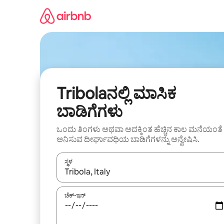
ವಿಷಯಕ್ಕೆ
ಹೋಗಿ
Tribolaನಲ್ಲಿ ಮಾಸಿಕ
ಬಾಡಿಗೆಗಳು
ಒಂದು ತಿಂಗಳು ಅಥವಾ ಅದಕ್ಕಿಂತ ಹೆಚ್ಚಿನ ಕಾಲ ಮನೆಯಂತೆ
ಅನಿಸುವ ದೀರ್ಘಾವಧಿಯ ಬಾಡಿಗೆಗಳನ್ನು ಅನ್ವೇಷಿಸಿ.
ಸ್ಥಳ
ಫಲಿತಾಂಶಗಳು ಲಭ್ಯವಿರುವಾಗ, ಅಪ್ ಮತ್ತು ಡೌನ್ ಬಾಣದ ಕೀಲಿಗಳೊ
ಚೆಕ್-ಇನ್