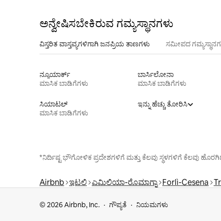
ಅನ್ವೇಷಿಸಬೇಕಿರುವ ಗಮ್ಯಸ್ಥಾನಗಳು
ವಿಸ್ತರಿತ ವಾಸ್ತವ್ಯಗಳಿಗಾಗಿ ಜನಪ್ರಿಯ ತಾಣಗಳು
ಸಮೀಪದ ಗಮ್ಯಸ್ಥಾನಗ
ನ್ಯೂಯಾರ್ಕ್
ಬಾರ್ಸಿಲೋನಾ
ಮಾಸಿಕ ಬಾಡಿಗೆಗಳು
ಮಾಸಿಕ ಬಾಡಿಗೆಗಳು
ಸಿಯಾಟಲ್
ಇನ್ನು ಹೆಚ್ಚು ತೋರಿಸಿ
ಮಾಸಿಕ ಬಾಡಿಗೆಗಳು
*ನಿರ್ದಿಷ್ಟ ಭೌಗೋಳಿಕ ಪ್ರದೇಶಗಳಿಗೆ ಮತ್ತು ಕೆಲವು ಸ್ಥಳಗಳಿಗೆ ಕೆಲವು ಹ
Airbnb
ಇಟಲಿ
ಎಮಿಲಿಯಾ-ರೊಮಾಗ್ನಾ
Forlì-Cesena
Tr
© 2026 Airbnb, Inc.
ಗೌಪ್ಯತೆ
ನಿಯಮಗಳು