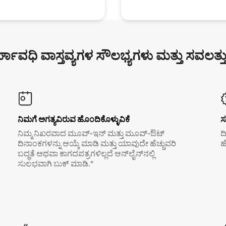
್ಘಾವಧಿ ವಾಸ್ತವ್ಯಗಳ ಸೌಲಭ್ಯಗಳು ಮತ್ತು ಸವಲತ್ತ
ನಿಮಗೆ ಅಗತ್ಯವಿರುವ ಹೊಂದಿಕೊಳ್ಳುವಿಕೆ
ಸ
ನಿಮ್ಮ ನಿಖರವಾದ ಮೂವ್-ಇನ್ ಮತ್ತು ಮೂವ್-ಔಟ್
ದ
ದಿನಾಂಕಗಳನ್ನು ಆಯ್ಕೆ ಮಾಡಿ ಮತ್ತು ಯಾವುದೇ ಹೆಚ್ಚುವರಿ
ಹ
ಬದ್ಧತೆ ಅಥವಾ ಕಾಗದಪತ್ರಗಳಿಲ್ಲದೆ ಆನ್‌ಲೈನ್‌ನಲ್ಲಿ
ಸುಲಭವಾಗಿ ಬುಕ್ ಮಾಡಿ.*