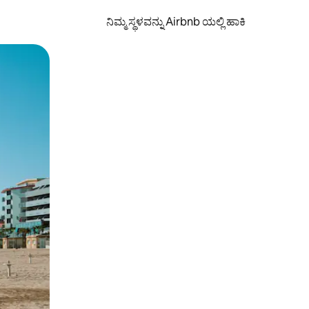
ನಿಮ್ಮ ಸ್ಥಳವನ್ನು Airbnb ಯಲ್ಲಿ ಹಾಕಿ