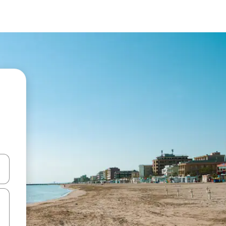
ಂದಿಗೆ ನ್ಯಾವಿಗೇಟ್ ಮಾಡಿ ಅಥವಾ ಸ್ಪರ್ಶ ಅಥವಾ ಸ್ವೈಪ್ ಗೆಸ್ಚರ್‌ಗಳ ಮೂಲಕ ಅನ್ವೇಷಿಸಿ.