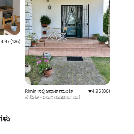
 ರಲ್ಲಿ 4.97 ಸರಾಸರಿ ರೇಟಿಂಗ್, 126 ವಿಮರ್ಶೆಗಳು
4.97 (126)
Rimini ನಲ್ಲಿ ಅಪಾರ್ಟ್‌ಮಂಟ್
5 ರಲ್ಲಿ 4.95 ಸರಾಸರಿ ರೇಟಿ
4.95 (80)
ಲೆ ಟೇಟ್ - ರಿಮಿನಿ ರಜಾದಿನದ ಮನೆ
ಗಳು