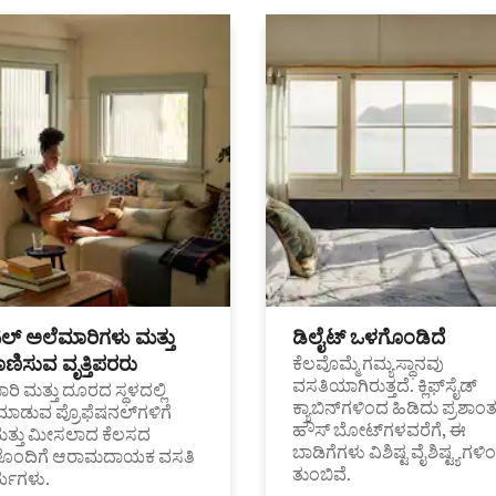
ಟಲ್ ಅಲೆಮಾರಿಗಳು ಮತ್ತು
ಡಿಲೈಟ್ ಒಳಗೊಂಡಿದೆ
ಣಿಸುವ ವೃತ್ತಿಪರರು
ಕೆಲವೊಮ್ಮೆ ಗಮ್ಯಸ್ಥಾನವು
ವಸತಿಯಾಗಿರುತ್ತದೆ. ಕ್ಲಿಫ್‌ಸೈಡ್
ರಿ ಮತ್ತು ದೂರದ ಸ್ಥಳದಲ್ಲಿ
ಕ್ಯಾಬಿನ್‌ಗಳಿಂದ ಹಿಡಿದು ಪ್ರಶಾ
ಮಾಡುವ ಪ್ರೊಫೆಷನಲ್‌ಗಳಿಗೆ
ಹೌಸ್ ಬೋಟ್‌ಗಳವರೆಗೆ, ಈ
ಮತ್ತು ಮೀಸಲಾದ ಕೆಲಸದ
ಬಾಡಿಗೆಗಳು ವಿಶಿಷ್ಟ ವೈಶಿಷ್ಟ್ಯಗಳಿ
ಗಳೊಂದಿಗೆ ಆರಾಮದಾಯಕ ವಸತಿ
ತುಂಬಿವೆ.
್ಯಗಳು.