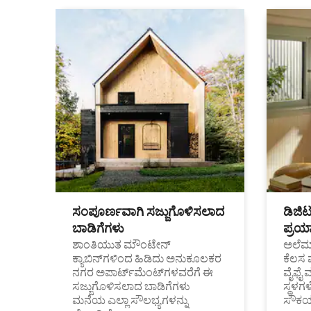
ಸಂಪೂರ್ಣವಾಗಿ ಸಜ್ಜುಗೊಳಿಸಲಾದ
ಡಿಜಿ
ಬಾಡಿಗೆಗಳು
ಪ್ರಯಾ
ಶಾಂತಿಯುತ ಮೌಂಟೇನ್
ಅಲೆಮಾ
ಕ್ಯಾಬಿನ್‌ಗಳಿಂದ ಹಿಡಿದು ಅನುಕೂಲಕರ
ಕೆಲಸ 
ನಗರ ಅಪಾರ್ಟ್‌ಮೆಂಟ್‌ಗಳವರೆಗೆ ಈ
ವೈಫೈ 
ಸಜ್ಜುಗೊಳಿಸಲಾದ ಬಾಡಿಗೆಗಳು
ಸ್ಥಳ
ಮನೆಯ ಎಲ್ಲಾ ಸೌಲಭ್ಯಗಳನ್ನು
ಸೌಕರ