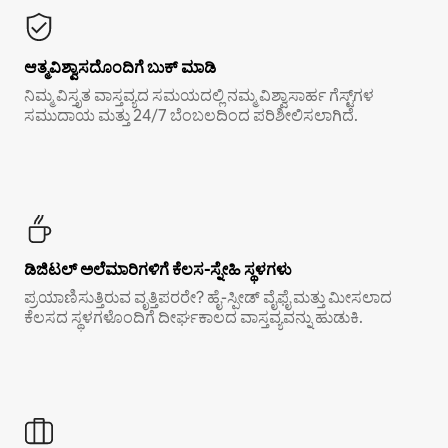
ಆತ್ಮವಿಶ್ವಾಸದೊಂದಿಗೆ ಬುಕ್ ಮಾಡಿ
ನಿಮ್ಮ ವಿಸ್ತೃತ ವಾಸ್ತವ್ಯದ ಸಮಯದಲ್ಲಿ ನಮ್ಮ ವಿಶ್ವಾಸಾರ್ಹ ಗೆಸ್ಟ್‌ಗಳ
ಸಮುದಾಯ ಮತ್ತು 24/7 ಬೆಂಬಲದಿಂದ ಪರಿಶೀಲಿಸಲಾಗಿದೆ.
ಡಿಜಿಟಲ್ ಅಲೆಮಾರಿಗಳಿಗೆ ಕೆಲಸ-ಸ್ನೇಹಿ ಸ್ಥಳಗಳು
ಪ್ರಯಾಣಿಸುತ್ತಿರುವ ವೃತ್ತಿಪರರೇ? ಹೈ-ಸ್ಪೀಡ್ ವೈಫೈ ಮತ್ತು ಮೀಸಲಾದ
ಕೆಲಸದ ಸ್ಥಳಗಳೊಂದಿಗೆ ದೀರ್ಘಕಾಲದ ವಾಸ್ತವ್ಯವನ್ನು ಹುಡುಕಿ.