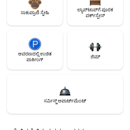
ಲ್ಯಾಪ್‌ಟಾಪ್‌ಗೆ ಪೂರಕ
ಸಾಕುಪ್ರಾಣಿ ಸ್ನೇಹಿ
ವರ್ಕ್‌ಸ್ಪೇಸ್
ಆವರಣದಲ್ಲಿ ಉಚಿತ
ಜಿಮ್
ಪಾರ್ಕಿಂಗ್
ಸರ್ವಿಸ್ಡ್ ಅಪಾರ್ಟ್‌ಮೆಂಟ್