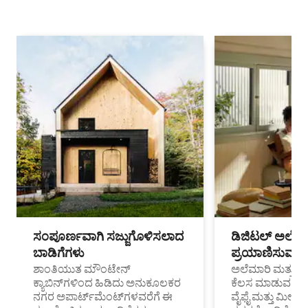
ಸಂಪೂರ್ಣವಾಗಿ ಸಜ್ಜುಗೊಳಿಸಲಾದ
ಡಿಜಿಟಲ್ ಅಲೆಮಾ
ಬಾಡಿಗೆಗಳು
ಪ್ರಯಾಣಿಸುವ ವೃತ
ಶಾಂತಿಯುತ ಮೌಂಟೇನ್
ಅಲೆಮಾರಿ ಮತ್ತು ದೂ
ಕ್ಯಾಬಿನ್‌ಗಳಿಂದ ಹಿಡಿದು ಅನುಕೂಲಕರ
ಕೆಲಸ ಮಾಡುವ ಪ್ರೊ
ನಗರ ಅಪಾರ್ಟ್‌ಮೆಂಟ್‌ಗಳವರೆಗೆ ಈ
ವೈಫೈ ಮತ್ತು ಮೀಸ