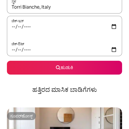
ಸ್ಥಳ
ಫಲಿತಾಂಶಗಳು ಲಭ್ಯವಿರುವಾಗ, ಅಪ್ ಮತ್ತು ಡೌನ್ ಬಾಣದ ಕೀಲಿಗಳೊಂದಿಗೆ ನ್ಯಾವಿಗೇಟ
ಚೆಕ್-ಇನ್
ಚೆಕ್-ಔಟ್
ಹುಡುಕಿ
ಹತ್ತಿರದ ಮಾಸಿಕ ಬಾಡಿಗೆಗಳು
ಸೂಪರ್‌ಹೋಸ್ಟ್
ಸೂಪರ್‌ಹೋಸ್ಟ್