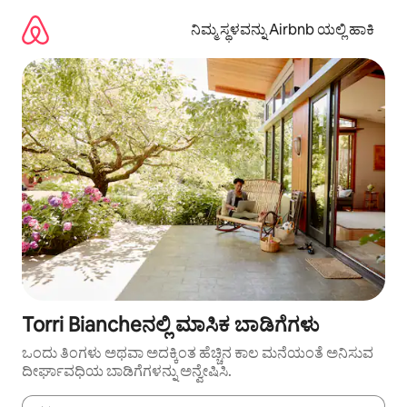
ವಿಷಯಕ್ಕೆ
ಹೋಗಿ
ನಿಮ್ಮ ಸ್ಥಳವನ್ನು Airbnb ಯಲ್ಲಿ ಹಾಕಿ
Torri Biancheನಲ್ಲಿ ಮಾಸಿಕ ಬಾಡಿಗೆಗಳು
ಒಂದು ತಿಂಗಳು ಅಥವಾ ಅದಕ್ಕಿಂತ ಹೆಚ್ಚಿನ ಕಾಲ ಮನೆಯಂತೆ ಅನಿಸುವ
ದೀರ್ಘಾವಧಿಯ ಬಾಡಿಗೆಗಳನ್ನು ಅನ್ವೇಷಿಸಿ.