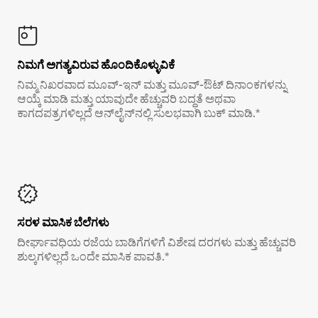
ನಿಮಗೆ ಅಗತ್ಯವಿರುವ ಹೊಂದಿಕೊಳ್ಳುವಿಕೆ
ನಿಮ್ಮ ನಿಖರವಾದ ಮೂವ್-ಇನ್ ಮತ್ತು ಮೂವ್-ಔಟ್ ದಿನಾಂಕಗಳನ್ನು
ಆಯ್ಕೆ ಮಾಡಿ ಮತ್ತು ಯಾವುದೇ ಹೆಚ್ಚುವರಿ ಬದ್ಧತೆ ಅಥವಾ
ಕಾಗದಪತ್ರಗಳಿಲ್ಲದೆ ಆನ್‌ಲೈನ್‌ನಲ್ಲಿ ಸುಲಭವಾಗಿ ಬುಕ್ ಮಾಡಿ.*
ಸರಳ ಮಾಸಿಕ ಬೆಲೆಗಳು
ದೀರ್ಘಾವಧಿಯ ರಜೆಯ ಬಾಡಿಗೆಗಳಿಗೆ ವಿಶೇಷ ದರಗಳು ಮತ್ತು ಹೆಚ್ಚುವರಿ
ಶುಲ್ಕಗಳಿಲ್ಲದೆ ಒಂದೇ ಮಾಸಿಕ ಪಾವತಿ.*