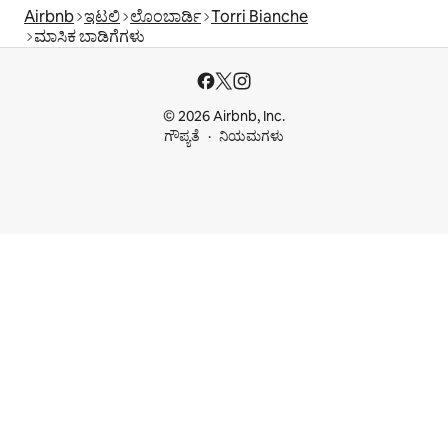
Airbnb
ಇಟಲಿ
ಲೊಂಬಾರ್ಡಿ
Torri Bianche
ಮಾಸಿಕ ಬಾಡಿಗೆಗಳು
© 2026 Airbnb, Inc.
ಗೌಪ್ಯತೆ
ನಿಯಮಗಳು