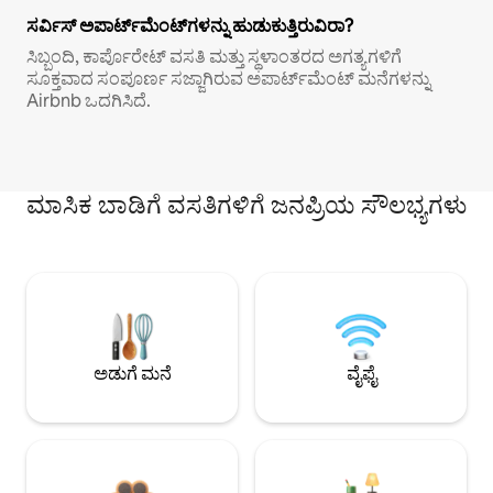
ಸರ್ವಿಸ್ ಅಪಾರ್ಟ್‌ಮೆಂಟ್‌ಗಳನ್ನು ಹುಡುಕುತ್ತಿರುವಿರಾ?
ಸಿಬ್ಬಂದಿ, ಕಾರ್ಪೊರೇಟ್ ವಸತಿ ಮತ್ತು ಸ್ಥಳಾಂತರದ ಅಗತ್ಯಗಳಿಗೆ
ಸೂಕ್ತವಾದ ಸಂಪೂರ್ಣ ಸಜ್ಜಾಗಿರುವ ಅಪಾರ್ಟ್‌ಮೆಂಟ್ ಮನೆಗಳನ್ನು
Airbnb ಒದಗಿಸಿದೆ.
ಮಾಸಿಕ ಬಾಡಿಗೆ ವಸತಿಗಳಿಗೆ ಜನಪ್ರಿಯ ಸೌಲಭ್ಯಗಳು
ಅಡುಗೆ ಮನೆ
ವೈಫೈ