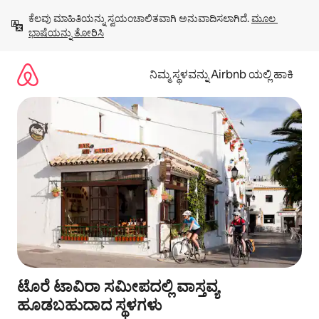
ವಿಷಯಕ್ಕೆ
ಕೆಲವು ಮಾಹಿತಿಯನ್ನು ಸ್ವಯಂಚಾಲಿತವಾಗಿ ಅನುವಾದಿಸಲಾಗಿದೆ. 
ಮೂಲ 
ಹೋಗಿ
ಭಾಷೆಯನ್ನು ತೋರಿಸಿ
ನಿಮ್ಮ ಸ್ಥಳವನ್ನು Airbnb ಯಲ್ಲಿ ಹಾಕಿ
ಟೊರೆ ಟಾವಿರಾ ಸಮೀಪದಲ್ಲಿ ವಾಸ್ತವ್ಯ
ಹೂಡಬಹುದಾದ ಸ್ಥಳಗಳು