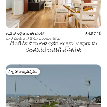
ಕ್ಯಾಡಿಜ್ ನಲ್ಲಿ ಅಪಾರ್ಟ್‌ಮಂಟ್
5 ರಲ್ಲಿ 4.9 ಸರಾ
4.9 (141)
ಲಾಸ್ ಪೋರ್ಟಾಸ್ ಡಿ ರೊಸಾರಿಯೋ ಸೆಪೆಡಾ
ಟೊರೆ ಟಾವಿರಾ ಬಳಿ ಇತರ ಉತ್ತಮ ಐಷಾರಾಮಿ
ರಜಾದಿನದ ಬಾಡಿಗೆ ವಸತಿಗಳು
ಗೆಸ್ಟ್‌ಗಳ ಅಚ್ಚುಮೆಚ್ಚಿನದು
ಗೆಸ್ಟ್‌ಗಳ ಅಚ್ಚುಮೆಚ್ಚಿನದು