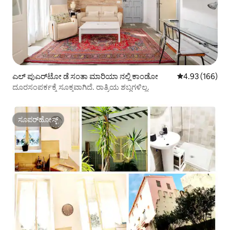
ಎಲ್ ಪುಎರ್‌ಟೋ ಡೆ ಸಂತಾ ಮಾರಿಯಾ ನಲ್ಲಿ ಕಾಂಡೋ
5 ರಲ್ಲಿ 4.93 ಸರಾ
4.93 (166)
ದೂರಸಂಪರ್ಕಕ್ಕೆ ಸೂಕ್ತವಾಗಿದೆ. ರಾತ್ರಿಯ ಶಬ್ದಗಳಿಲ್ಲ.
ಸೂಪರ್‌ಹೋಸ್ಟ್
ಸೂಪರ್‌ಹೋಸ್ಟ್