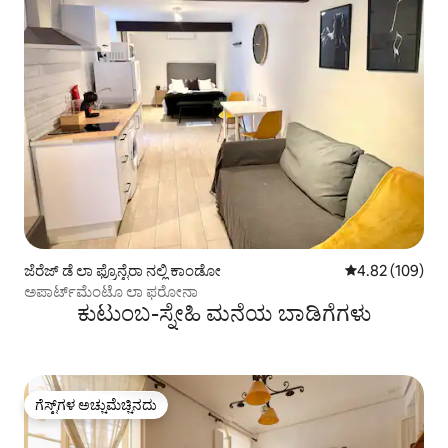
ಜೆರೆಜ್ ಡೆ ಲಾ ಫ್ರೊನ್ಟೆರಾ ನಲ್ಲಿ ಕಾಂಡೋ
5 ರಲ್ಲಿ 4.82 ಸರಾ
4.82 (109)
ಅಪಾರ್ಟ್‌ಮೆಂಟೊ ಲಾ ಫರೋನಾ
ಕುಟುಂಬ-ಸ್ನೇಹಿ ಮನೆಯ ಬಾಡಿಗೆಗಳು
ಗೆಸ್ಟ್‌ಗಳ ಅಚ್ಚುಮೆಚ್ಚಿನದು
ಗೆಸ್ಟ್‌ಗಳ ಅಚ್ಚುಮೆಚ್ಚಿನದು