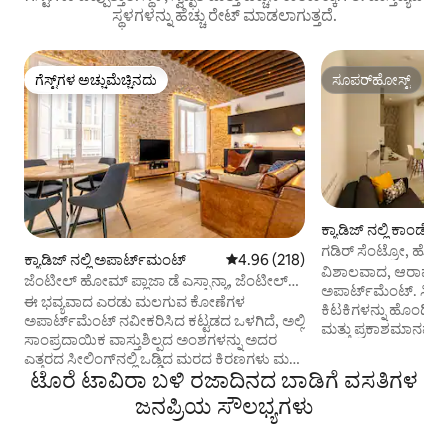
ಸ್ಥಳಗಳನ್ನು ಹೆಚ್ಚು ರೇಟ್ ಮಾಡಲಾಗುತ್ತದೆ.
ಗೆಸ್ಟ್‌ಗಳ ಅಚ್ಚುಮೆಚ್ಚಿನದು
ಸೂಪರ್‌ಹೋಸ್ಟ್
ಗೆಸ್ಟ್‌ಗಳ ಅಚ್ಚುಮೆಚ್ಚಿನದು
ಸೂಪರ್‌ಹೋಸ್ಟ್
ಕ್ಯಾಡಿಜ್ ನಲ್ಲಿ ಕಾಂಡೋ
ಗಡಿರ್ ಸೆಂಟ್ರೋ, ಹೊರಗ
ಕ್ಯಾಡಿಜ್ ನಲ್ಲಿ ಅಪಾರ್ಟ್‌ಮಂಟ್
5 ರಲ್ಲಿ 4.96 ಸರಾಸರಿ ರೇಟಿಂಗ್, 218 ವಿ
4.96 (218)
ವಿಶಾಲವಾದ, ಆರಾಮದಾಯ
ಜೆಂಟೀಲ್ ಹೋಮ್ ಪ್ಲಾಜಾ ಡೆ ಎಸ್ಪಾನ್ಯಾ, ಜೆಂಟೀಲ್
ಅಪಾರ್ಟ್‌ಮೆಂಟ್. ಸಿ/ ಸ್ಯಾಕ್ರಮೆಂಟೊದಲ್ಲಿ ದೊಡ್ಡ
ಹೋಮ್ ಪ್ಲಾಜ...
ಈ ಭವ್ಯವಾದ ಎರಡು ಮಲಗುವ ಕೋಣೆಗಳ
ಕಿಟಕಿಗಳನ್ನು ಹೊಂದಿರು
ಅಪಾರ್ಟ್‌ಮೆಂಟ್ ನವೀಕರಿಸಿದ ಕಟ್ಟಡದ ಒಳಗಿದೆ, ಅಲ್ಲಿ
ಮತ್ತು ಪ್ರಕಾಶಮಾನವಾದ
ಸಾಂಪ್ರದಾಯಿಕ ವಾಸ್ತುಶಿಲ್ಪದ ಅಂಶಗಳನ್ನು ಅದರ
150x200 ಸೆಂ.ಮೀ. ಗಾತ
ಎತ್ತರದ ಸೀಲಿಂಗ್‌ನಲ್ಲಿ ಒಡ್ಡಿದ ಮರದ ಕಿರಣಗಳು ಮತ್ತು
ಪ್ರತ್ಯೇಕ ಬೆಡ್‌ರೂಮ್ ಅನ
ಟೊರೆ ಟಾವಿರಾ ಬಳಿ ರಜಾದಿನದ ಬಾಡಿಗೆ ವಸತಿಗಳ
ಹಳೆಯ ನಗರವಾದ ಕ್ಯಾಡಿಜ್‌ನಿಂದ ವಿಶಿಷ್ಟವಾದ
ಕೋಣೆಯೊಳಗೆ ಅಂತರ್ನಿರ
"ಆಸ್ಟಿಯೊನೆರಾ" ಕಲ್ಲುಗಳಂತಹ ಸಂರಕ್ಷಿಸಲಾಗಿದೆ.
ಜನಪ್ರಿಯ ಸೌಲಭ್ಯಗಳು
ಫ್ಲಾಟ್ ಸ್ಕ್ರೀನ್ ಟಿವಿ, 
ಅಪಾರ್ಟ್‌ಮೆಂಟ್‌ಗೆ ಪ್ರವೇಶಿಸಿದ ನಂತರ, ಆಧುನಿಕ
ಹೊಂದಿರುವ ಸುಸಜ್ಜಿತ ಲ
ಸಂಪೂರ್ಣ ಸುಸಜ್ಜಿತ ತೆರೆದ ಅಡುಗೆಮನೆಯೊಂದಿಗೆ
ಹಿಂಭಾಗದಲ್ಲಿ ವಿಶಾಲವಾ