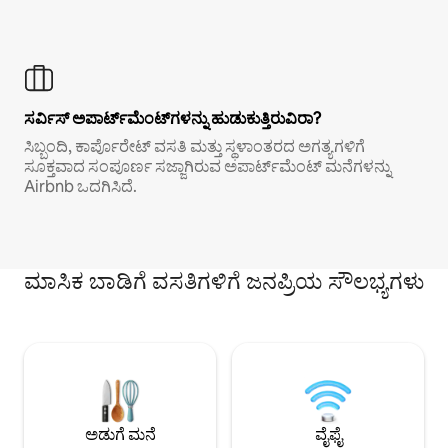
ಸರ್ವಿಸ್ ಅಪಾರ್ಟ್‌ಮೆಂಟ್‌ಗಳನ್ನು ಹುಡುಕುತ್ತಿರುವಿರಾ?
ಸಿಬ್ಬಂದಿ, ಕಾರ್ಪೊರೇಟ್ ವಸತಿ ಮತ್ತು ಸ್ಥಳಾಂತರದ ಅಗತ್ಯಗಳಿಗೆ
ಸೂಕ್ತವಾದ ಸಂಪೂರ್ಣ ಸಜ್ಜಾಗಿರುವ ಅಪಾರ್ಟ್‌ಮೆಂಟ್ ಮನೆಗಳನ್ನು
Airbnb ಒದಗಿಸಿದೆ.
ಮಾಸಿಕ ಬಾಡಿಗೆ ವಸತಿಗಳಿಗೆ ಜನಪ್ರಿಯ ಸೌಲಭ್ಯಗಳು
ಅಡುಗೆ ಮನೆ
ವೈಫೈ