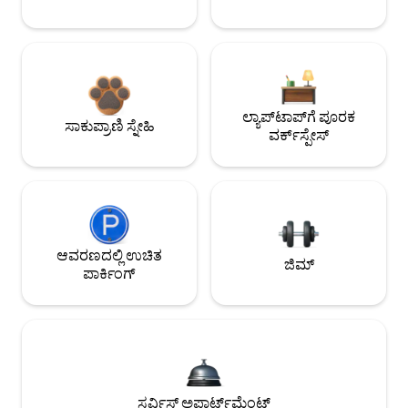
ಲ್ಯಾಪ್‌ಟಾಪ್‌ಗೆ ಪೂರಕ
ಸಾಕುಪ್ರಾಣಿ ಸ್ನೇಹಿ
ವರ್ಕ್‌ಸ್ಪೇಸ್
ಆವರಣದಲ್ಲಿ ಉಚಿತ
ಜಿಮ್
ಪಾರ್ಕಿಂಗ್
ಸರ್ವಿಸ್ಡ್ ಅಪಾರ್ಟ್‌ಮೆಂಟ್