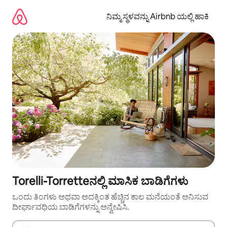
ವಿಷಯಕ್ಕೆ
ಹೋಗಿ
ನಿಮ್ಮ ಸ್ಥಳವನ್ನು Airbnb ಯಲ್ಲಿ ಹಾಕಿ
Torelli-Torretteನಲ್ಲಿ ಮಾಸಿಕ ಬಾಡಿಗೆಗಳು
ಒಂದು ತಿಂಗಳು ಅಥವಾ ಅದಕ್ಕಿಂತ ಹೆಚ್ಚಿನ ಕಾಲ ಮನೆಯಂತೆ ಅನಿಸುವ
ದೀರ್ಘಾವಧಿಯ ಬಾಡಿಗೆಗಳನ್ನು ಅನ್ವೇಷಿಸಿ.