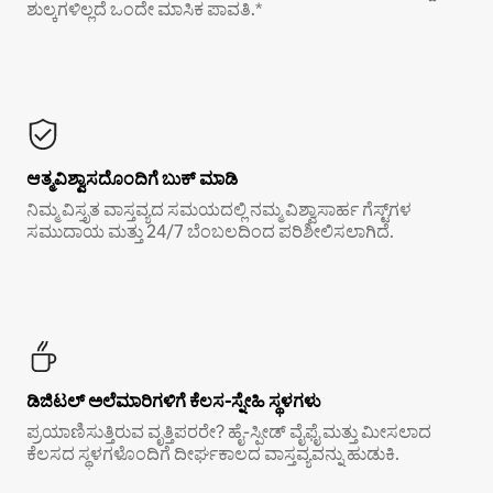
ಶುಲ್ಕಗಳಿಲ್ಲದೆ ಒಂದೇ ಮಾಸಿಕ ಪಾವತಿ.*
ಆತ್ಮವಿಶ್ವಾಸದೊಂದಿಗೆ ಬುಕ್ ಮಾಡಿ
ನಿಮ್ಮ ವಿಸ್ತೃತ ವಾಸ್ತವ್ಯದ ಸಮಯದಲ್ಲಿ ನಮ್ಮ ವಿಶ್ವಾಸಾರ್ಹ ಗೆಸ್ಟ್‌ಗಳ
ಸಮುದಾಯ ಮತ್ತು 24/7 ಬೆಂಬಲದಿಂದ ಪರಿಶೀಲಿಸಲಾಗಿದೆ.
ಡಿಜಿಟಲ್ ಅಲೆಮಾರಿಗಳಿಗೆ ಕೆಲಸ-ಸ್ನೇಹಿ ಸ್ಥಳಗಳು
ಪ್ರಯಾಣಿಸುತ್ತಿರುವ ವೃತ್ತಿಪರರೇ? ಹೈ-ಸ್ಪೀಡ್ ವೈಫೈ ಮತ್ತು ಮೀಸಲಾದ
ಕೆಲಸದ ಸ್ಥಳಗಳೊಂದಿಗೆ ದೀರ್ಘಕಾಲದ ವಾಸ್ತವ್ಯವನ್ನು ಹುಡುಕಿ.