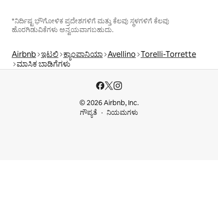
*ನಿರ್ದಿಷ್ಟ ಭೌಗೋಳಿಕ ಪ್ರದೇಶಗಳಿಗೆ ಮತ್ತು ಕೆಲವು ಸ್ಥಳಗಳಿಗೆ ಕೆಲವು
ಹೊರಗಿಡುವಿಕೆಗಳು ಅನ್ವಯವಾಗಬಹುದು.
Airbnb
ಇಟಲಿ
ಕ್ಯಾಂಪಾನಿಯಾ
Avellino
Torelli-Torrette
ಮಾಸಿಕ ಬಾಡಿಗೆಗಳು
© 2026 Airbnb, Inc.
ಗೌಪ್ಯತೆ
ನಿಯಮಗಳು