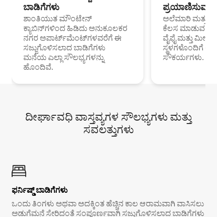
ಬಾಡಿಗೆಗಳು
ಪ್ರಯಾಣಿಸುವ ವೃತ
ಶಾಂತಿಯುತ ಮೌಂಟೇನ್
ಅಲೆಮಾರಿ ಮತ್ತು ದೂ
ಕ್ಯಾಬಿನ್‌ಗಳಿಂದ ಹಿಡಿದು ಅನುಕೂಲಕರ
ಕೆಲಸ ಮಾಡುವ ಪ್ರೊ
ನಗರ ಅಪಾರ್ಟ್‌ಮೆಂಟ್‌ಗಳವರೆಗೆ ಈ
ವೈಫೈ ಮತ್ತು ಮೀಸ
ಸಜ್ಜುಗೊಳಿಸಲಾದ ಬಾಡಿಗೆಗಳು
ಸ್ಥಳಗಳೊಂದಿಗೆ 
ಮನೆಯ ಎಲ್ಲಾ ಸೌಲಭ್ಯಗಳನ್ನು
ಸೌಕರ್ಯಗಳು.
ಹೊಂದಿವೆ.
ದೀರ್ಘಾವಧಿ ವಾಸ್ತವ್ಯಗಳ ಸೌಲಭ್ಯಗಳು ಮತ್ತು
ಸವಲತ್ತುಗಳು
ಫರ್ನಿಷ್ಡ್ ಬಾಡಿಗೆಗಳು
ಒಂದು ತಿಂಗಳು ಅಥವಾ ಅದಕ್ಕಿಂತ ಹೆಚ್ಚಿನ ಕಾಲ ಆರಾಮವಾಗಿ ವಾಸಿಸಲು
ಅಡುಗೆಮನೆ ಸೇರಿದಂತೆ ಸಂಪೂರ್ಣವಾಗಿ ಸಜ್ಜುಗೊಳಿಸಲಾದ ಬಾಡಿಗೆಗಳು