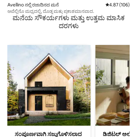
Avellino ನಲ್ಲಿ ರಜಾದಿನದ ಮನೆ
5 ರಲ್ಲಿ 4.87 ಸರಾ
4.87 (106)
ಅವೆಲ್ಲಿನೊ ಮಧ್ಯದಲ್ಲಿ, ದೊಡ್ಡ ಮತ್ತು ಪ್ರಕಾಶಮಾನವಾದ.
ಮನೆಯ ಸೌಕರ್ಯಗಳು ಮತ್ತು ಉತ್ತಮ ಮಾಸಿಕ
ದರಗಳು
ಸಂಪೂರ್ಣವಾಗಿ ಸಜ್ಜುಗೊಳಿಸಲಾದ
ಡಿಜಿಟಲ್ ಅಲೆಮಾ