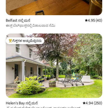
Belfast ನಲ್ಲಿ ಮನೆ
5 ರಲ್ಲಿ 4.95 ಸರ
4.95 (40)
ಈಸ್ಟ್ ಬೆಲ್‌ಫಾಸ್ಟ್‌ನಲ್ಲಿ ವಿಶಾಲವಾದ ಸೆಮಿ
ಗೆಸ್ಟ್‌ಗಳ ಅಚ್ಚುಮೆಚ್ಚಿನದು
ಗೆಸ್ಟ್‌ಗಳಿಗೆ ಅತಿ ಹೆಚ್ಚು ಅಚ್ಚುಮೆಚ್ಚಿನದು
Helen's Bay ನಲ್ಲಿ ಮನೆ
5 ರಲ್ಲಿ 4.94 ಸರಾ
4.94 (250)