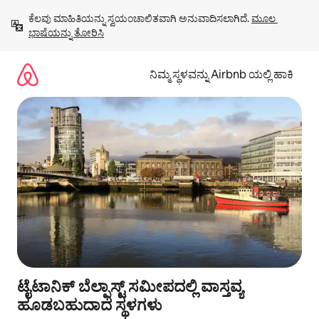
ವಿಷಯಕ್ಕೆ
ಕೆಲವು ಮಾಹಿತಿಯನ್ನು ಸ್ವಯಂಚಾಲಿತವಾಗಿ ಅನುವಾದಿಸಲಾಗಿದೆ. 
ಮೂಲ 
ಹೋಗಿ
ಭಾಷೆಯನ್ನು ತೋರಿಸಿ
ನಿಮ್ಮ ಸ್ಥಳವನ್ನು Airbnb ಯಲ್ಲಿ ಹಾಕಿ
ಟೈಟಾನಿಕ್ ಬೆಲ್ಫಾಸ್ಟ್ ಸಮೀಪದಲ್ಲಿ ವಾಸ್ತವ್ಯ
ಹೂಡಬಹುದಾದ ಸ್ಥಳಗಳು