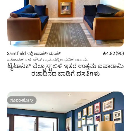
Saintfield ನಲ್ಲಿ ಅಪಾರ್ಟ್‌ಮಂಟ್
5 ರಲ್ಲಿ 4.82 ಸರ
4.82 (90)
ಐತಿಹಾಸಿಕ ಸಹ-ಡೌನ್ ಗ್ರಾಮದಲ್ಲಿ ಆಧುನಿಕ ಆರಾಮ.
ಟೈಟಾನಿಕ್ ಬೆಲ್ಫಾಸ್ಟ್ ಬಳಿ ಇತರ ಉತ್ತಮ ಐಷಾರಾಮಿ
ರಜಾದಿನದ ಬಾಡಿಗೆ ವಸತಿಗಳು
ಸೂಪರ್‌ಹೋಸ್ಟ್
ಸೂಪರ್‌ಹೋಸ್ಟ್