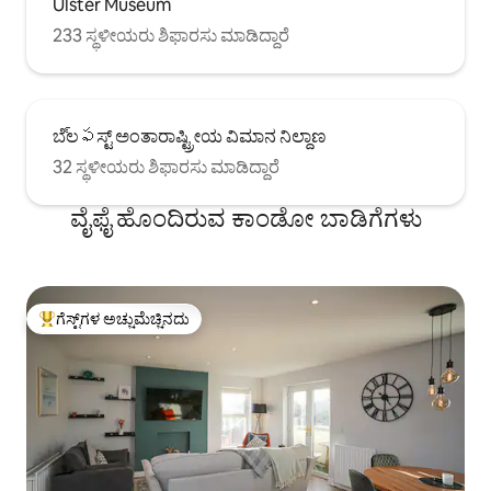
Ulster Museum
233 ಸ್ಥಳೀಯರು ಶಿಫಾರಸು ಮಾಡಿದ್ದಾರೆ
ಬೆಲ్ఫಸ್ಟ್ ಅಂತಾರಾಷ್ಟ್ರೀಯ ವಿಮಾನ ನಿಲ್ದಾಣ
32 ಸ್ಥಳೀಯರು ಶಿಫಾರಸು ಮಾಡಿದ್ದಾರೆ
ವೈಫೈ ಹೊಂದಿರುವ ಕಾಂಡೋ ಬಾಡಿಗೆಗಳು
ಗೆಸ್ಟ್‌ಗಳ ಅಚ್ಚುಮೆಚ್ಚಿನದು
ಗೆಸ್ಟ್‌ಗಳಿಗೆ ಅತಿ ಹೆಚ್ಚು ಅಚ್ಚುಮೆಚ್ಚಿನದು