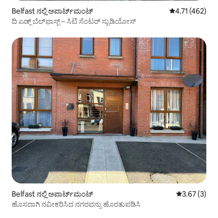
Belfast ನಲ್ಲಿ ಅಪಾರ್ಟ್‌ಮಂಟ್
5 ರಲ್ಲಿ 4.71 ಸರಾ
4.71 (462)
ದಿ ಎಡ್ಜ್ ಬೆಲ್‌ಫಾಸ್ಟ್ – ಸಿಟಿ ಸೆಂಟರ್ ಸ್ಟುಡಿಯೋಸ್
Belfast ನಲ್ಲಿ ಅಪಾರ್ಟ್‌ಮಂಟ್
5 ರಲ್ಲಿ 3.67 ಸ
3.67 (3)
ಹೊಸದಾಗಿ ನವೀಕರಿಸಿದ ನಗರವನ್ನು ಹೊರತುಪಡಿಸಿ