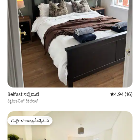
Belfast ನಲ್ಲಿ ಮನೆ
5 ರಲ್ಲಿ 4.94 ಸರ
4.94 (16)
ಟೈಟಾನಿಕ್ ಟೆರೇಸ್
ಗೆಸ್ಟ್‌ಗಳ ಅಚ್ಚುಮೆಚ್ಚಿನದು
ಗೆಸ್ಟ್‌ಗಳ ಅಚ್ಚುಮೆಚ್ಚಿನದು