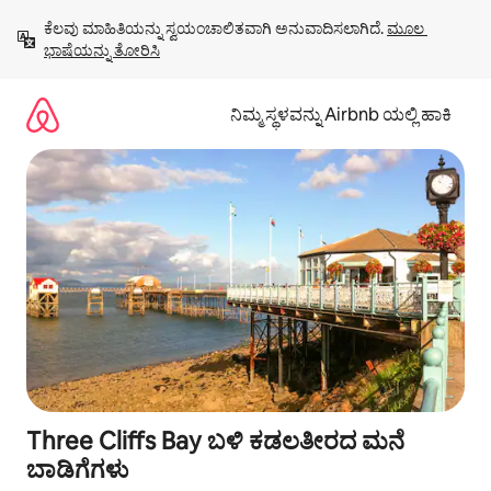
ವಿಷಯಕ್ಕೆ
ಕೆಲವು ಮಾಹಿತಿಯನ್ನು ಸ್ವಯಂಚಾಲಿತವಾಗಿ ಅನುವಾದಿಸಲಾಗಿದೆ. 
ಮೂಲ 
ಹೋಗಿ
ಭಾಷೆಯನ್ನು ತೋರಿಸಿ
ನಿಮ್ಮ ಸ್ಥಳವನ್ನು Airbnb ಯಲ್ಲಿ ಹಾಕಿ
Three Cliffs Bay ಬಳಿ ಕಡಲತೀರದ ಮನೆ
ಬಾಡಿಗೆಗಳು