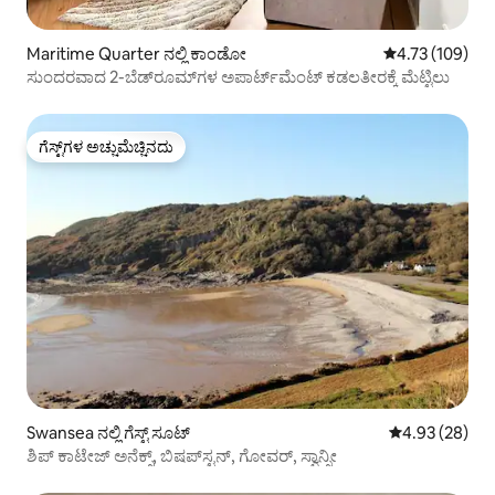
Maritime Quarter ನಲ್ಲಿ ಕಾಂಡೋ
5 ರಲ್ಲಿ 4.73 ಸರಾ
4.73 (109)
ಸುಂದರವಾದ 2-ಬೆಡ್‌ರೂಮ್‌ಗಳ ಅಪಾರ್ಟ್‌ಮೆಂಟ್ ಕಡಲತೀರಕ್ಕೆ ಮೆಟ್ಟಿಲು
ಗೆಸ್ಟ್‌ಗಳ ಅಚ್ಚುಮೆಚ್ಚಿನದು
ಗೆಸ್ಟ್‌ಗಳ ಅಚ್ಚುಮೆಚ್ಚಿನದು
Swansea ನಲ್ಲಿ ಗೆಸ್ಟ್ ಸೂಟ್
5 ರಲ್ಲಿ 4.93 ಸರ
4.93 (28)
ಶಿಪ್ ಕಾಟೇಜ್ ಅನೆಕ್ಸ್, ಬಿಷಪ್‌ಸ್ಟನ್, ಗೋವರ್, ಸ್ವಾನ್ಸೀ