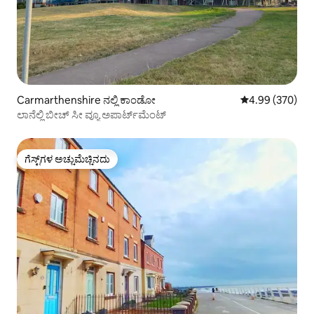
Carmarthenshire ನಲ್ಲಿ ಕಾಂಡೋ
5 ರಲ್ಲಿ 4.99 ಸರಾ
4.99 (370)
ಲಾನೆಲ್ಲಿ ಬೀಚ್ ಸೀ ವ್ಯೂ ಅಪಾರ್ಟ್‌ಮೆಂಟ್
ಗೆಸ್ಟ್‌ಗಳ ಅಚ್ಚುಮೆಚ್ಚಿನದು
ಗೆಸ್ಟ್‌ಗಳ ಅಚ್ಚುಮೆಚ್ಚಿನದು