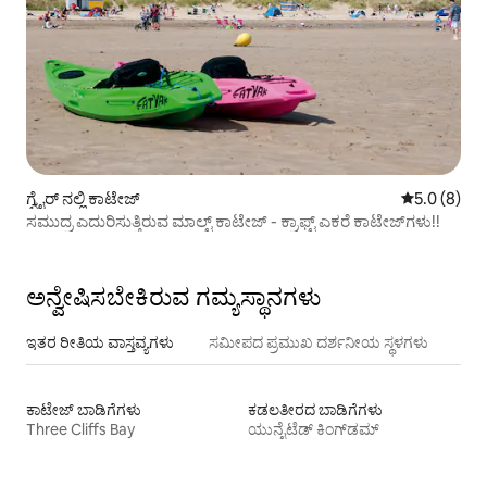
ಗ್ವೈರ್ ನಲ್ಲಿ ಕಾಟೇಜ್
5 ರಲ್ಲಿ 5.0 ಸ
5.0 (8)
ಸಮುದ್ರ ಎದುರಿಸುತ್ತಿರುವ ಮಾಲ್ಟ್ ಕಾಟೇಜ್ - ಕ್ರಾಫ್ಟ್ ಎಕರೆ ಕಾಟೇಜ್‌ಗಳು!!
ಅನ್ವೇಷಿಸಬೇಕಿರುವ ಗಮ್ಯಸ್ಥಾನಗಳು
ಇತರ ರೀತಿಯ ವಾಸ್ತವ್ಯಗಳು
ಸಮೀಪದ ಪ್ರಮುಖ ದರ್ಶನೀಯ ಸ್ಥಳಗಳು
ಕಾಟೇಜ್‌ ಬಾಡಿಗೆಗಳು
ಕಡಲತೀರದ ಬಾಡಿಗೆಗಳು
Three Cliffs Bay
ಯುನೈಟೆಡ್ ಕಿಂಗ್‌ಡಮ್