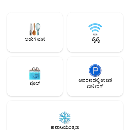
ರೆಸ್ಟೋರೆಂಟ್‌ಗಳು, ಪೆವಿಲಿಯನ್ ಥಿಯೇಟರ್, ಹೈ
ಸೂರ್ಯೋದಯವನ್ನು ವೀಕ್
ಸ್ಟ್ರೀಟ್ ಮತ್ತು ಕಡಲತೀರದೊಳಗಿನ ಎಲ್ಲಾ ಸೌಲಭ್ಯಗಳು.
ಕೊನೆಯ ತುಡಿತದವರೆಗೂ ನ
ಅಲ್ಪ ವಾಕಿಂಗ್ ದೂರದಲ್ಲಿ ನೀವು ಮಕ್ಕಳ ಆಟದ
ರಾತ್ರಿಯ ನಕ್ಷತ್ರಗಳ ಅಡಿಯ
ಪ್ರದೇಶಗಳ ಜೊತೆಗೆ ಬಂದರು ಮತ್ತು ಮೋಜಿನ
ಪ್ರಶಸ್ತಿ ವಿಜೇತ ಕಡಲ
ಮೇಳವನ್ನು ಹೊಂದಿದ್ದೀರಿ. ನೀವು ಕುಟುಂಬ
ನಿಮಿಷಗಳಷ್ಟು ದೂರ ಓಡ
ರಜಾದಿನವನ್ನು ಹುಡುಕುತ್ತಿರಲಿ ಅಥವಾ ದಂಪತಿಗಳು
ನಡೆಯಲು ಬಯಸಿದರೆ ನಿಮ
ವಿರಾಮವನ್ನು ಹುಡುಕುತ್ತಿರಲಿ, ಅದಕ್ಕೆ
ಅಲ್ಲಿಗೆ ಕರೆದೊಯ್ಯಲಿ. ಅದ್ಭುತ ಸ್ಥಳೀಯ ಪಬ್‌ಗಳು
ಅಡುಗೆ ಮನೆ
ವೈಫೈ
ಸರಿಹೊಂದುವಂತೆ ಸಾಕಷ್ಟು ಸ್ಥಳೀಯ ಆಕರ್ಷಣೆಗಳಿವೆ.
ಮತ್ತು ರೆಸ್ಟೋರೆಂಟ್.
ಆವರಣದಲ್ಲಿ ಉಚಿತ
ಪೂಲ್
ಪಾರ್ಕಿಂಗ್
ಹವಾನಿಯಂತ್ರಣ