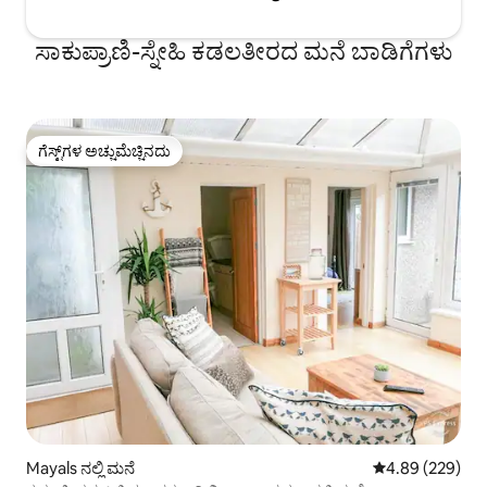
ಸಾಕುಪ್ರಾಣಿ-ಸ್ನೇಹಿ ಕಡಲತೀರದ ಮನೆ ಬಾಡಿಗೆಗಳು
ಗೆಸ್ಟ್‌ಗಳ ಅಚ್ಚುಮೆಚ್ಚಿನದು
ಗೆಸ್ಟ್‌ಗಳ ಅಚ್ಚುಮೆಚ್ಚಿನದು
Mayals ನಲ್ಲಿ ಮನೆ
5 ರಲ್ಲಿ 4.89 ಸರಾ
4.89 (229)