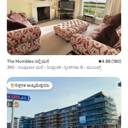
The Mumbles ನಲ್ಲಿ ಮನೆ
5 ರಲ್ಲಿ 4.88 ಸರಾ
4.88 (180)
390 - ಸಂಪೂರ್ಣ ಮನೆ - ಸೀಫ್ರಂಟ್ -ಸ್ಲೀಪ್‌ಗಳು 8 - ಮಂಬಲ್ಸ್
ಗೆಸ್ಟ್‌ಗಳ ಅಚ್ಚುಮೆಚ್ಚಿನದು
ಗೆಸ್ಟ್‌ಗಳಿಗೆ ಅತಿ ಹೆಚ್ಚು ಅಚ್ಚುಮೆಚ್ಚಿನದು