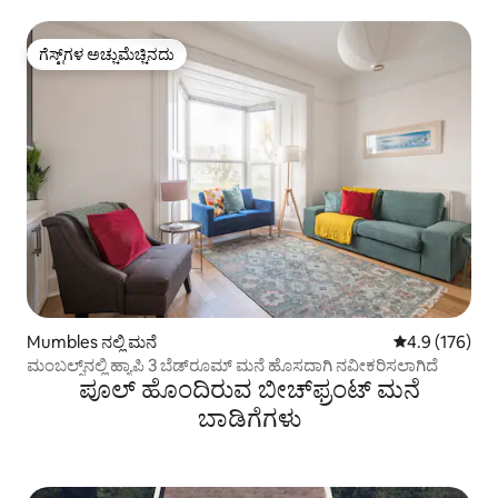
ಗೆಸ್ಟ್‌ಗಳ ಅಚ್ಚುಮೆಚ್ಚಿನದು
ಗೆಸ್ಟ್‌ಗಳ ಅಚ್ಚುಮೆಚ್ಚಿನದು
Mumbles ನಲ್ಲಿ ಮನೆ
5 ರಲ್ಲಿ 4.9 ಸರಾ
4.9 (176)
ಮಂಬಲ್ಸ್‌ನಲ್ಲಿ ಹ್ಯಾಪಿ 3 ಬೆಡ್‌ರೂಮ್ ಮನೆ ಹೊಸದಾಗಿ ನವೀಕರಿಸಲಾಗಿದೆ
ಪೂಲ್ ಹೊಂದಿರುವ ಬೀಚ್‌‌ಫ್ರಂಟ್ ಮನೆ
ಬಾಡಿಗೆಗಳು