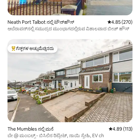
Neath Port Talbot ನಲ್ಲಿ ಟೌನ್‌ಹೌಸ್
5 ರಲ್ಲಿ 4.85 ಸರಾ
4.85 (270)
ಅಬೆರಾವನ್‌ನಲ್ಲಿ ಸಮುದ್ರದ ಮುಂಭಾಗದಲ್ಲಿರುವ ವಿಶಾಲವಾದ ಬೀಚ್ ಹೌಸ್
ಗೆಸ್ಟ್‌ಗಳ ಅಚ್ಚುಮೆಚ್ಚಿನದು
ಗೆಸ್ಟ್‌ಗಳಿಗೆ ಅತಿ ಹೆಚ್ಚು ಅಚ್ಚುಮೆಚ್ಚಿನದು
The Mumbles ನಲ್ಲಿ ಮನೆ
5 ರಲ್ಲಿ 4.89 ಸರಾ
4.89 (113)
ಬೇ @ ಮಂಬಲ್ಸ್ - ಬಿಸಿಲಿನ ರಿಟ್ರೀಟ್, ನಾಯಿ ಸ್ನೇಹಿ, EV ch