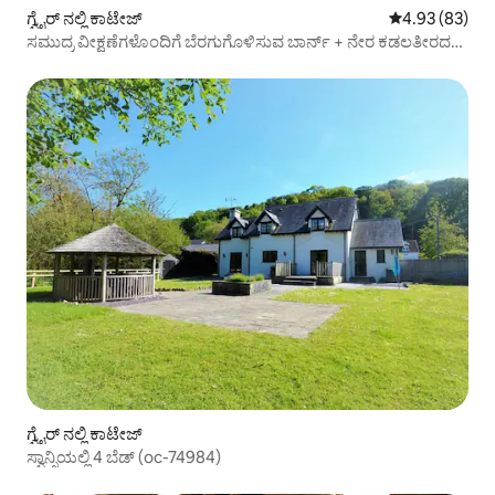
ಗ್ವೈರ್ ನಲ್ಲಿ ಕಾಟೇಜ್
5 ರಲ್ಲಿ 4.93 ಸರ
4.93 (83)
ಸಮುದ್ರ ವೀಕ್ಷಣೆಗಳೊಂದಿಗೆ ಬೆರಗುಗೊಳಿಸುವ ಬಾರ್ನ್ + ನೇರ ಕಡಲತೀರದ
ಪ್ರವೇಶ
ಗ್ವೈರ್ ನಲ್ಲಿ ಕಾಟೇಜ್
ಸ್ವಾನ್ಸಿಯಲ್ಲಿ 4 ಬೆಡ್ (oc-74984)