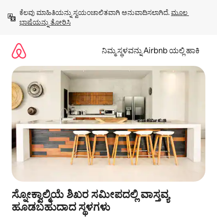
ವಿಷಯಕ್ಕೆ
ಕೆಲವು ಮಾಹಿತಿಯನ್ನು ಸ್ವಯಂಚಾಲಿತವಾಗಿ ಅನುವಾದಿಸಲಾಗಿದೆ. 
ಮೂಲ 
ಹೋಗಿ
ಭಾಷೆಯನ್ನು ತೋರಿಸಿ
ನಿಮ್ಮ ಸ್ಥಳವನ್ನು Airbnb ಯಲ್ಲಿ ಹಾಕಿ
ಸ್ನೋಕ್ವಾಲ್ಮಿಯೆ ಶಿಖರ ಸಮೀಪದಲ್ಲಿ ವಾಸ್ತವ್ಯ
ಹೂಡಬಹುದಾದ ಸ್ಥಳಗಳು