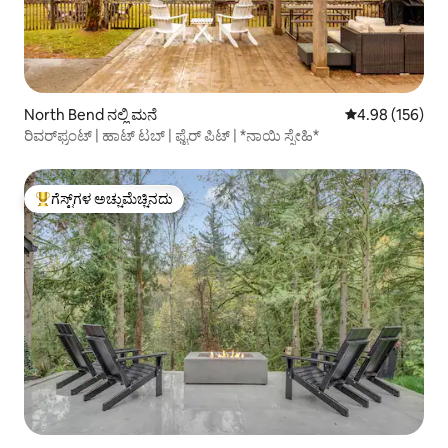
North Bend ನಲ್ಲಿ ಮನೆ
5 ರಲ್ಲಿ 4.98 ಸರಾ
4.98 (156)
ರಿವರ್‌ಫ್ರಂಟ್ | ಹಾಟ್ ಟಬ್ | ಫೈರ್ ಪಿಟ್ | *ನಾಯಿ ಸ್ನೇಹಿ*
ಗೆಸ್ಟ್‌ಗಳ ಅಚ್ಚುಮೆಚ್ಚಿನದು
ಗೆಸ್ಟ್‌ಗಳಿಗೆ ಅತಿ ಹೆಚ್ಚು ಅಚ್ಚುಮೆಚ್ಚಿನದು