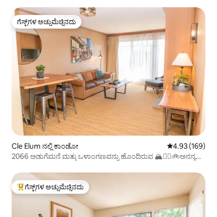
ಗೆಸ್ಟ್‌ಗಳ ಅಚ್ಚುಮೆಚ್ಚಿನದು
ಗೆಸ್ಟ್‌ಗಳ ಅಚ್ಚುಮೆಚ್ಚಿನದು
Cle Elum ನಲ್ಲಿ ಕಾಂಡೋ
5 ರಲ್ಲಿ 4.93 ಸರಾ
4.93 (169)
2066 ಅಡುಗೆಮನೆ ಮತ್ತು ಒಳಾಂಗಣವನ್ನು ಹೊಂದಿರುವ 🏔🏌🏻🚲ಅನನ್ಯ
ಒಂದು ಮಲಗುವ ಕೋಣೆ!
ಗೆಸ್ಟ್‌ಗಳ ಅಚ್ಚುಮೆಚ್ಚಿನದು
ಗೆಸ್ಟ್‌ಗಳಿಗೆ ಅತಿ ಹೆಚ್ಚು ಅಚ್ಚುಮೆಚ್ಚಿನದು