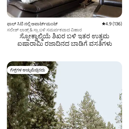
ಫಾಲ್ ಸಿಟಿ ನಲ್ಲಿ ಅಪಾರ್ಟ್‌ಮಂಟ್
5 ರಲ್ಲಿ 4.9 ಸರಾ
4.9 (136)
ಸಲೀಶ್ ಲಾಡ್ಜ್ & ಸ್ಪಾ ಬಳಿ ಸಮರ್ಪಕವಾದ ವಿಹಾರ
ಸ್ನೋಕ್ವಾಲ್ಮಿಯೆ ಶಿಖರ ಬಳಿ ಇತರ ಉತ್ತಮ
ಐಷಾರಾಮಿ ರಜಾದಿನದ ಬಾಡಿಗೆ ವಸತಿಗಳು
ಗೆಸ್ಟ್‌ಗಳ ಅಚ್ಚುಮೆಚ್ಚಿನದು
ಗೆಸ್ಟ್‌ಗಳ ಅಚ್ಚುಮೆಚ್ಚಿನದು