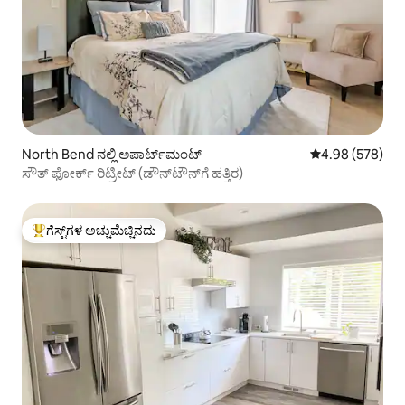
North Bend ನಲ್ಲಿ ಅಪಾರ್ಟ್‌ಮಂಟ್
5 ರಲ್ಲಿ 4.98 ಸರಾ
4.98 (578)
ಸೌತ್ ಫೋರ್ಕ್ ರಿಟ್ರೀಟ್ (ಡೌನ್‌ಟೌನ್‌ಗೆ ಹತ್ತಿರ)
ಗೆಸ್ಟ್‌ಗಳ ಅಚ್ಚುಮೆಚ್ಚಿನದು
ಗೆಸ್ಟ್‌ಗಳಿಗೆ ಅತಿ ಹೆಚ್ಚು ಅಚ್ಚುಮೆಚ್ಚಿನದು