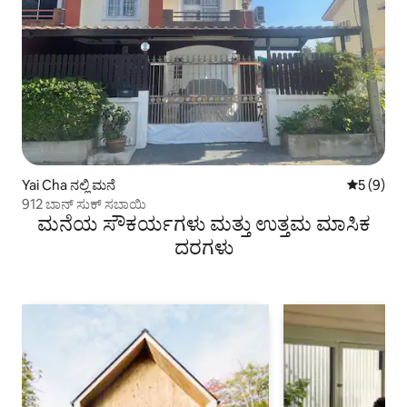
Yai Cha ನಲ್ಲಿ ಮನೆ
5 ರಲ್ಲಿ 5 
5 (9)
912 ಬಾನ್ ಸುಕ್ ಸಬಾಯಿ
ಮನೆಯ ಸೌಕರ್ಯಗಳು ಮತ್ತು ಉತ್ತಮ ಮಾಸಿಕ
ದರಗಳು