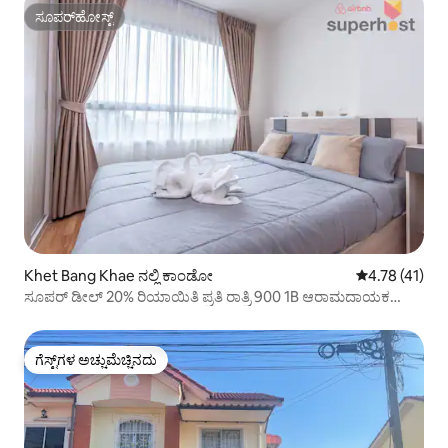
ಸೂಪರ್‌ಹೋಸ್ಟ್
ಸೂಪರ್‌ಹೋಸ್ಟ್
Khet Bang Khae ನಲ್ಲಿ ಕಾಂಡೋ
5 ರಲ್ಲಿ 4.78 ಸರ
4.78 (41)
ಸೂಪರ್ ಡೀಲ್ 20% ರಿಯಾಯಿತಿ ಪ್ರತಿ ರಾತ್ರಿ 900 1B ಆರಾಮದಾಯಕ
@Phetkasemt
ಗೆಸ್ಟ್‌ಗಳ ಅಚ್ಚುಮೆಚ್ಚಿನದು
ಗೆಸ್ಟ್‌ಗಳ ಅಚ್ಚುಮೆಚ್ಚಿನದು