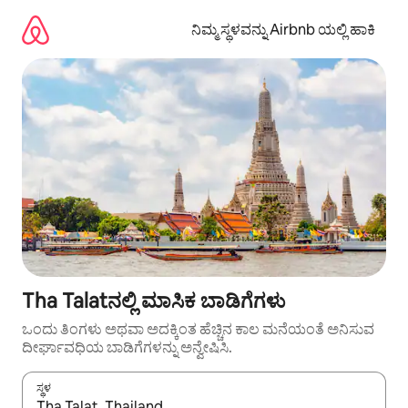
ವಿಷಯಕ್ಕೆ
ಹೋಗಿ
ನಿಮ್ಮ ಸ್ಥಳವನ್ನು Airbnb ಯಲ್ಲಿ ಹಾಕಿ
Tha Talatನಲ್ಲಿ ಮಾಸಿಕ ಬಾಡಿಗೆಗಳು
ಒಂದು ತಿಂಗಳು ಅಥವಾ ಅದಕ್ಕಿಂತ ಹೆಚ್ಚಿನ ಕಾಲ ಮನೆಯಂತೆ ಅನಿಸುವ
ದೀರ್ಘಾವಧಿಯ ಬಾಡಿಗೆಗಳನ್ನು ಅನ್ವೇಷಿಸಿ.
ಸ್ಥಳ
ಫಲಿತಾಂಶಗಳು ಲಭ್ಯವಿರುವಾಗ, ಅಪ್ ಮತ್ತು ಡೌನ್ ಬಾಣದ ಕೀಲಿಗಳೊಂದಿಗೆ ನ್ಯಾವಿಗೇಟ