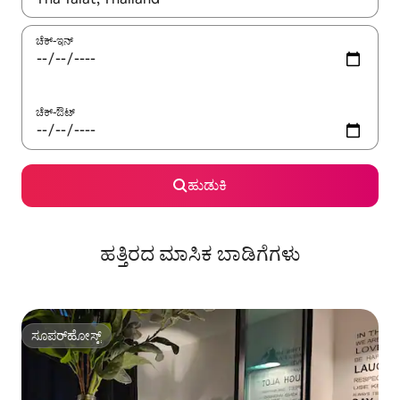
ಚೆಕ್-ಇನ್
ಚೆಕ್-ಔಟ್
ಹುಡುಕಿ
ಹತ್ತಿರದ ಮಾಸಿಕ ಬಾಡಿಗೆಗಳು
ಸೂಪರ್‌ಹೋಸ್ಟ್
ಸೂಪರ್‌ಹೋಸ್ಟ್