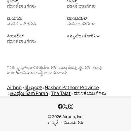
ಫ್ಲಾರೆನ್ಸ್
ಅಥೆನ್ಸ್
ಮಾಸಿಕ ಬಾಡಿಗೆಗಳು
ಮಾಸಿಕ ಬಾಡಿಗೆಗಳು
ಮಯಾಮಿ
ಮಾಂಟ್ರಿಯಲ್
ಮಾಸಿಕ ಬಾಡಿಗೆಗಳು
ಮಾಸಿಕ ಬಾಡಿಗೆಗಳು
ಸಿಯಾಟಲ್
ಇನ್ನು ಹೆಚ್ಚು ತೋರಿಸಿ
ಮಾಸಿಕ ಬಾಡಿಗೆಗಳು
*ನಿರ್ದಿಷ್ಟ ಭೌಗೋಳಿಕ ಪ್ರದೇಶಗಳಿಗೆ ಮತ್ತು ಕೆಲವು ಸ್ಥಳಗಳಿಗೆ ಕೆಲವು
ಹೊರಗಿಡುವಿಕೆಗಳು ಅನ್ವಯವಾಗಬಹುದು.
Airbnb
ಥೈಲ್ಯಾಂಡ್
Nakhon Pathom Province
ಅಂಪೋ Sam Phran
Tha Talat
ಮಾಸಿಕ ಬಾಡಿಗೆಗಳು
© 2026 Airbnb, Inc.
ಗೌಪ್ಯತೆ
ನಿಯಮಗಳು