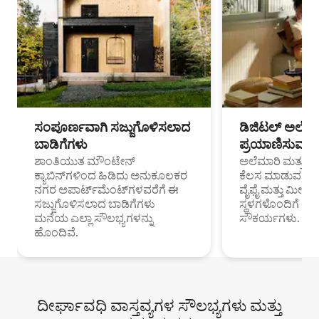
ಸಂಪೂರ್ಣವಾಗಿ ಸಜ್ಜುಗೊಳಿಸಲಾದ
ಡಿಜಿಟಲ್ ಅಲೆಮಾ
ಬಾಡಿಗೆಗಳು
ಪ್ರಯಾಣಿಸುವ ವೃತ
ಶಾಂತಿಯುತ ಮೌಂಟೇನ್
ಅಲೆಮಾರಿ ಮತ್ತು ದೂ
ಕ್ಯಾಬಿನ್‌ಗಳಿಂದ ಹಿಡಿದು ಅನುಕೂಲಕರ
ಕೆಲಸ ಮಾಡುವ ಪ್ರೊ
ನಗರ ಅಪಾರ್ಟ್‌ಮೆಂಟ್‌ಗಳವರೆಗೆ ಈ
ವೈಫೈ ಮತ್ತು ಮೀಸ
ಸಜ್ಜುಗೊಳಿಸಲಾದ ಬಾಡಿಗೆಗಳು
ಸ್ಥಳಗಳೊಂದಿಗೆ 
ಮನೆಯ ಎಲ್ಲಾ ಸೌಲಭ್ಯಗಳನ್ನು
ಸೌಕರ್ಯಗಳು.
ಹೊಂದಿವೆ.
ದೀರ್ಘಾವಧಿ ವಾಸ್ತವ್ಯಗಳ ಸೌಲಭ್ಯಗಳು ಮತ್ತು