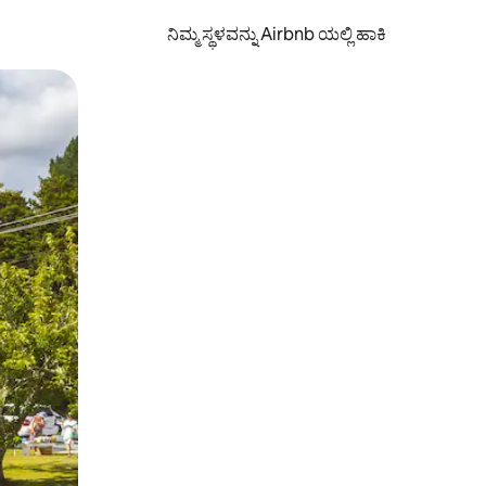
ನಿಮ್ಮ ಸ್ಥಳವನ್ನು Airbnb ಯಲ್ಲಿ ಹಾಕಿ