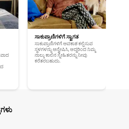
ಸಾಕುಪ್ರಾಣಿಗಳಿಗೆ ಸ್ವಾಗತ
ಸಾಕುಪ್ರಾಣಿಗಳಿಗೆ ಅವಕಾಶ ಕಲ್ಪಿಸುವ
ಸ್ಥಳಗಳನ್ನು ಅನ್ವೇಷಿಸಿ, ಆದ್ದರಿಂದ ನಿಮ್ಮ
ಂತವಾದ
ನಾಲ್ಕು ಕಾಲಿನ ಸ್ನೇಹಿತರನ್ನು ನೀವು
ಕರೆತರಬಹುದು.
ಂದ
ುಗಳು