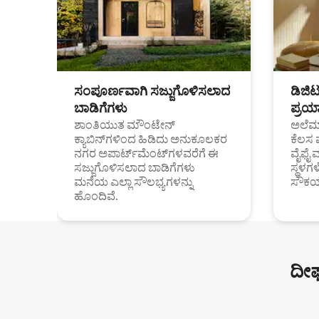
ಸಂಪೂರ್ಣವಾಗಿ ಸಜ್ಜುಗೊಳಿಸಲಾದ
ಡಿಜಿ
ಬಾಡಿಗೆಗಳು
ಪ್ರಯಾ
ಶಾಂತಿಯುತ ಮೌಂಟೇನ್
ಅಲೆಮಾ
ಕ್ಯಾಬಿನ್‌ಗಳಿಂದ ಹಿಡಿದು ಅನುಕೂಲಕರ
ಕೆಲಸ 
ನಗರ ಅಪಾರ್ಟ್‌ಮೆಂಟ್‌ಗಳವರೆಗೆ ಈ
ವೈಫೈ 
ಸಜ್ಜುಗೊಳಿಸಲಾದ ಬಾಡಿಗೆಗಳು
ಸ್ಥಳ
ಮನೆಯ ಎಲ್ಲಾ ಸೌಲಭ್ಯಗಳನ್ನು
ಸೌಕರ
ಹೊಂದಿವೆ.
ದೀರ