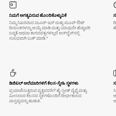
ನಿಮಗೆ ಅಗತ್ಯವಿರುವ ಹೊಂದಿಕೊಳ್ಳುವಿಕೆ
ಸ
ನಿಮ್ಮ ನಿಖರವಾದ ಮೂವ್-ಇನ್ ಮತ್ತು ಮೂವ್-ಔಟ್
ದ
ದಿನಾಂಕಗಳನ್ನು ಆಯ್ಕೆ ಮಾಡಿ ಮತ್ತು ಯಾವುದೇ ಹೆಚ್ಚುವರಿ
ಹ
ಬದ್ಧತೆ ಅಥವಾ ಕಾಗದಪತ್ರಗಳಿಲ್ಲದೆ ಆನ್‌ಲೈನ್‌ನಲ್ಲಿ
ಸುಲಭವಾಗಿ ಬುಕ್ ಮಾಡಿ.*
ಡಿಜಿಟಲ್ ಅಲೆಮಾರಿಗಳಿಗೆ ಕೆಲಸ-ಸ್ನೇಹಿ ಸ್ಥಳಗಳು
ಸ
ಪ್ರಯಾಣಿಸುತ್ತಿರುವ ವೃತ್ತಿಪರರೇ? ಹೈ-ಸ್ಪೀಡ್ ವೈಫೈ ಮತ್ತು
ಸ
ಮೀಸಲಾದ ಕೆಲಸದ ಸ್ಥಳಗಳೊಂದಿಗೆ ದೀರ್ಘಕಾಲದ
ಅ
ವಾಸ್ತವ್ಯವನ್ನು ಹುಡುಕಿ.
ಅ