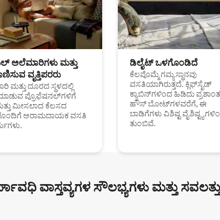
ಟಲ್ ಅಲೆಮಾರಿಗಳು ಮತ್ತು
ಡಿಲೈಟ್ ಒಳಗೊಂಡಿದೆ
ಣಿಸುವ ವೃತ್ತಿಪರರು
ಕೆಲವೊಮ್ಮೆ ಗಮ್ಯಸ್ಥಾನವು
ವಸತಿಯಾಗಿರುತ್ತದೆ. ಕ್ಲಿಫ್‌ಸೈಡ್
ರಿ ಮತ್ತು ದೂರದ ಸ್ಥಳದಲ್ಲಿ
ಕ್ಯಾಬಿನ್‌ಗಳಿಂದ ಹಿಡಿದು ಪ್ರಶಾ
ಮಾಡುವ ಪ್ರೊಫೆಷನಲ್‌ಗಳಿಗೆ
ಹೌಸ್ ಬೋಟ್‌ಗಳವರೆಗೆ, ಈ
ಮತ್ತು ಮೀಸಲಾದ ಕೆಲಸದ
ಬಾಡಿಗೆಗಳು ವಿಶಿಷ್ಟ ವೈಶಿಷ್ಟ್ಯಗಳಿ
ಗಳೊಂದಿಗೆ ಆರಾಮದಾಯಕ ವಸತಿ
ತುಂಬಿವೆ.
್ಯಗಳು.
್ಘಾವಧಿ ವಾಸ್ತವ್ಯಗಳ ಸೌಲಭ್ಯಗಳು ಮತ್ತು ಸವಲತ್ತ