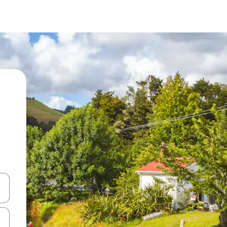
ಂದಿಗೆ ನ್ಯಾವಿಗೇಟ್ ಮಾಡಿ ಅಥವಾ ಸ್ಪರ್ಶ ಅಥವಾ ಸ್ವೈಪ್ ಗೆಸ್ಚರ್‌ಗಳ ಮೂಲಕ ಅನ್ವೇಷಿಸಿ.