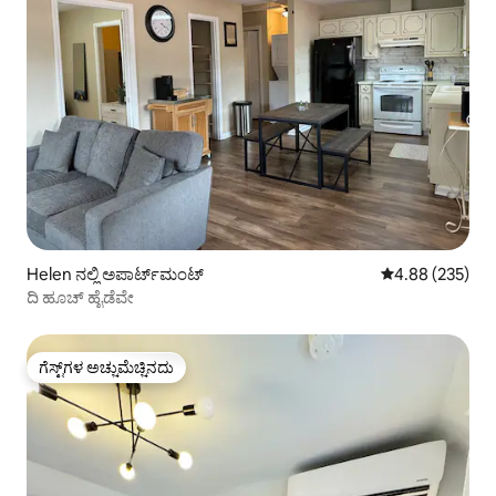
Helen ನಲ್ಲಿ ಅಪಾರ್ಟ್‌ಮಂಟ್
5 ರಲ್ಲಿ 4.88 ಸರಾ
4.88 (235)
ದಿ ಹೂಚ್ ಹೈಡೆವೇ
ಗೆಸ್ಟ್‌ಗಳ ಅಚ್ಚುಮೆಚ್ಚಿನದು
ಗೆಸ್ಟ್‌ಗಳ ಅಚ್ಚುಮೆಚ್ಚಿನದು