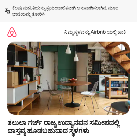
ವಿಷಯಕ್ಕೆ
ಕೆಲವು ಮಾಹಿತಿಯನ್ನು ಸ್ವಯಂಚಾಲಿತವಾಗಿ ಅನುವಾದಿಸಲಾಗಿದೆ. 
ಮೂಲ 
ಹೋಗಿ
ಭಾಷೆಯನ್ನು ತೋರಿಸಿ
ನಿಮ್ಮ ಸ್ಥಳವನ್ನು Airbnb ಯಲ್ಲಿ ಹಾಕಿ
ತಲುಲಾ ಗರ್ಜ್ ರಾಜ್ಯ ಉದ್ಯಾನವನ ಸಮೀಪದಲ್ಲಿ
ವಾಸ್ತವ್ಯ ಹೂಡಬಹುದಾದ ಸ್ಥಳಗಳು