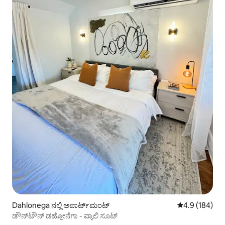
Dahlonega ನಲ್ಲಿ ಅಪಾರ್ಟ್‌ಮಂಟ್
5 ರಲ್ಲಿ 4.9 ಸರಾ
4.9 (184)
ಡೌನ್‌ಟೌನ್ ಡಹ್ಲೋನೆಗಾ - ವ್ಯಾಲಿ ಸೂಟ್