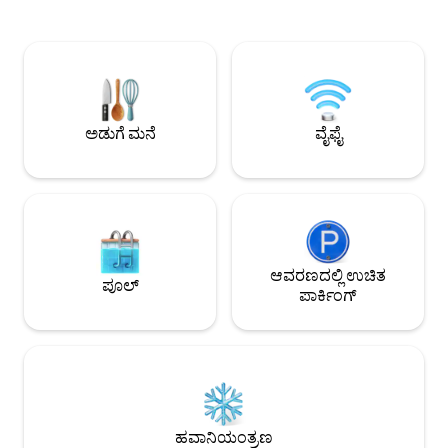
ಆಹ್ವಾನಿಸುತ್ತದೆ. ನಕ್ಷತ್ರಗಳ ಕೆಳಗೆ ಹಾಟ್ ಟಬ್‌ನಲ್ಲಿ
5 ನಿಮಿಷಗಳು ಮತ್ತು ಲೇಕ
ಮುಳುಗಿ, ಮಾಂತ್ರಿಕ ಹೊರಾಂಗಣ ಬೆಳಕಿನಲ್ಲಿ ವಿಶ್ರಾಂತಿ
10 ನಿಮಿಷಗಳು! ಅದ್ಭುತ ಹೈಕಿಂಗ್, ಈಜು, ಬೋಟಿಂಗ್,
ಪಡೆಯಿರಿ ಮತ್ತು ಪ್ರಕೃತಿಯನ್ನು ಕೇಂದ್ರಬಿಂದುವಾಗಿಸುವ
ಶಾಪಿಂಗ್ ಮತ್ತು ಡೈನಿಂಗ್ ಅನ್
ಶಾಂತ, ಕನಿಷ್ಠತಾವಾದಿ ಒಳಾಂಗಣವನ್ನು ಆನಂದಿಸಿ.
ಅಗ್ಗಿಷ್ಟಿಕೆ ಪಕ್ಕದಲ್ಲಿ
ಎಲ್ಲಾ ನೆಲಗಟ್ಟಿದ ರಸ್ತೆಗಳೊಂದಿಗೆ ಸುಲಭ ಪ್ರವೇಶ.
ಮುಖಮಂಟಪದಲ್ಲಿ ವಿಶ್ರ
ಮೂರು ಬೆಡ್‌ರೂಮ್‌ಗಳು, ಎಲ್ಲವೂ ಪ್ರೈವೇಟ್
ಆರಾಮದಾಯಕ ಹಾಸಿಗೆಗಳ
ಬಾತ್‌ರೂಮ್ ಹೊಂದಿವೆ. ಮಕ್ಕಳು + ಸಾಕುಪ್ರಾಣಿಗಳಿಗೆ
ಮತ್ತು ಉತ್ತಮ ಕ್ಯಾಬಿನ
ಅಡುಗೆ ಮನೆ
ವೈಫೈ
ಸಂಪೂರ್ಣ ಸಜ್ಜುಗೊಳಿಸಲಾಗಿದೆ.
ಮತ್ತು ತಾಜಾ!
ಆವರಣದಲ್ಲಿ ಉಚಿತ
ಪೂಲ್
ಪಾರ್ಕಿಂಗ್
ಹವಾನಿಯಂತ್ರಣ