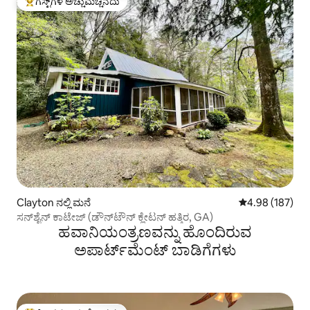
ಗೆಸ್ಟ್‌ಗಳ ಅಚ್ಚುಮೆಚ್ಚಿನದು
ಗೆಸ್ಟ್‌ಗಳಿಗೆ ಅತಿ ಹೆಚ್ಚು ಅಚ್ಚುಮೆಚ್ಚಿನದು
Clayton ನಲ್ಲಿ ಮನೆ
5 ರಲ್ಲಿ 4.98 ಸರಾ
4.98 (187)
ಸನ್‌ಶೈನ್ ಕಾಟೇಜ್ (ಡೌನ್‌ಟೌನ್ ಕ್ಲೇಟನ್ ಹತ್ತಿರ, GA)
ಹವಾನಿಯಂತ್ರಣವನ್ನು ಹೊಂದಿರುವ
ಅಪಾರ್ಟ್‌ಮೆಂಟ್‌ ಬಾಡಿಗೆಗಳು