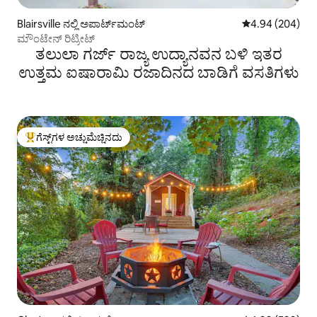
Blairsville ನಲ್ಲಿ ಅಪಾರ್ಟ್‌ಮಂಟ್
5 ರಲ್ಲಿ 4.94 ಸರಾ
4.94 (204)
ಮೌಂಟೇನ್ ರಿಟ್ರೀಟ್
ತಲುಲಾ ಗರ್ಜ್ ರಾಜ್ಯ ಉದ್ಯಾನವನ ಬಳಿ ಇತರ
ಉತ್ತಮ ಐಷಾರಾಮಿ ರಜಾದಿನದ ಬಾಡಿಗೆ ವಸತಿಗಳು
ಗೆಸ್ಟ್‌ಗಳ ಅಚ್ಚುಮೆಚ್ಚಿನದು
ಗೆಸ್ಟ್‌ಗಳಿಗೆ ಅತಿ ಹೆಚ್ಚು ಅಚ್ಚುಮೆಚ್ಚಿನದು