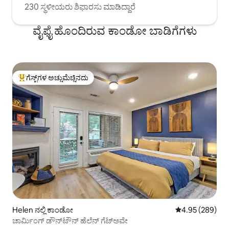
230 ಸ್ಥಳೀಯರು ಶಿಫಾರಸು ಮಾಡಿದ್ದಾರೆ
ವೈಫೈ ಹೊಂದಿರುವ ಕಾಂಡೋ ಬಾಡಿಗೆಗಳು
ಗೆಸ್ಟ್‌ಗಳ ಅಚ್ಚುಮೆಚ್ಚಿನದು
ಗೆಸ್ಟ್‌ಗಳಿಗೆ ಅತಿ ಹೆಚ್ಚು ಅಚ್ಚುಮೆಚ್ಚಿನದು
Helen ನಲ್ಲಿ ಕಾಂಡೋ
5 ರಲ್ಲಿ 4.95 ಸರಾ
4.95 (289)
ಚಾರ್ಮಿಂಗ್ ಡೌನ್‌ಟೌನ್ ಹೆಲೆನ್ ಗೆಟ್‌ಅವೇ