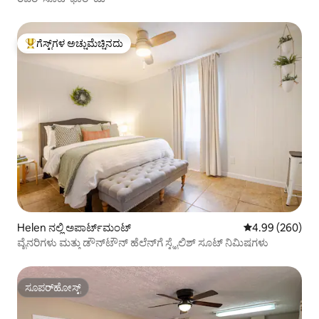
ಗೆಸ್ಟ್‌ಗಳ ಅಚ್ಚುಮೆಚ್ಚಿನದು
ಗೆಸ್ಟ್‌ಗಳಿಗೆ ಅತಿ ಹೆಚ್ಚು ಅಚ್ಚುಮೆಚ್ಚಿನದು
Helen ನಲ್ಲಿ ಅಪಾರ್ಟ್‌ಮಂಟ್
5 ರಲ್ಲಿ 4.99 ಸರಾ
4.99 (260)
ವೈನರಿಗಳು ಮತ್ತು ಡೌನ್‌ಟೌನ್ ಹೆಲೆನ್‌ಗೆ ಸ್ಟೈಲಿಶ್ ಸೂಟ್ ನಿಮಿಷಗಳು
ಸೂಪರ್‌ಹೋಸ್ಟ್
ಸೂಪರ್‌ಹೋಸ್ಟ್