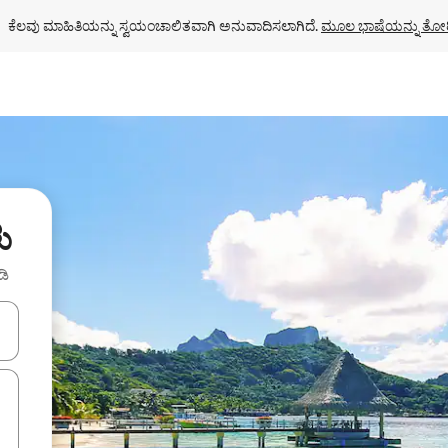
ಕೆಲವು ಮಾಹಿತಿಯನ್ನು ಸ್ವಯಂಚಾಲಿತವಾಗಿ ಅನುವಾದಿಸಲಾಗಿದೆ. 
ಮೂಲ ಭಾಷೆಯನ್ನು ತೋರ
ು
ಡಿ
ಂದಿಗೆ ನ್ಯಾವಿಗೇಟ್ ಮಾಡಿ ಅಥವಾ ಸ್ಪರ್ಶ ಅಥವಾ ಸ್ವೈಪ್ ಗೆಸ್ಚರ್‌ಗಳ ಮೂಲಕ ಅನ್ವೇಷಿಸಿ.