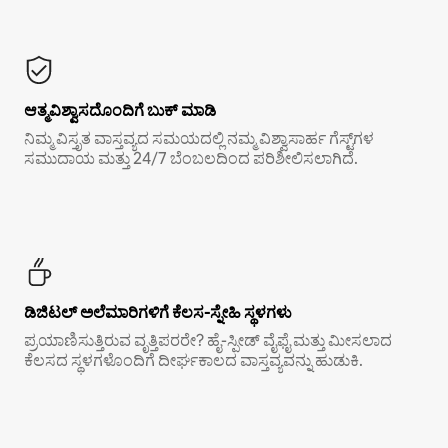
ಆತ್ಮವಿಶ್ವಾಸದೊಂದಿಗೆ ಬುಕ್ ಮಾಡಿ
ನಿಮ್ಮ ವಿಸ್ತೃತ ವಾಸ್ತವ್ಯದ ಸಮಯದಲ್ಲಿ ನಮ್ಮ ವಿಶ್ವಾಸಾರ್ಹ ಗೆಸ್ಟ್‌ಗಳ
ಸಮುದಾಯ ಮತ್ತು 24/7 ಬೆಂಬಲದಿಂದ ಪರಿಶೀಲಿಸಲಾಗಿದೆ.
ಡಿಜಿಟಲ್ ಅಲೆಮಾರಿಗಳಿಗೆ ಕೆಲಸ-ಸ್ನೇಹಿ ಸ್ಥಳಗಳು
ಪ್ರಯಾಣಿಸುತ್ತಿರುವ ವೃತ್ತಿಪರರೇ? ಹೈ-ಸ್ಪೀಡ್ ವೈಫೈ ಮತ್ತು ಮೀಸಲಾದ
ಕೆಲಸದ ಸ್ಥಳಗಳೊಂದಿಗೆ ದೀರ್ಘಕಾಲದ ವಾಸ್ತವ್ಯವನ್ನು ಹುಡುಕಿ.