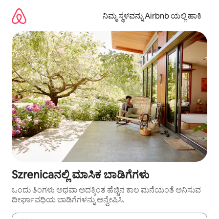
ವಿಷಯಕ್ಕೆ
ಹೋಗಿ
ನಿಮ್ಮ ಸ್ಥಳವನ್ನು Airbnb ಯಲ್ಲಿ ಹಾಕಿ
Szrenicaನಲ್ಲಿ ಮಾಸಿಕ ಬಾಡಿಗೆಗಳು
ಒಂದು ತಿಂಗಳು ಅಥವಾ ಅದಕ್ಕಿಂತ ಹೆಚ್ಚಿನ ಕಾಲ ಮನೆಯಂತೆ ಅನಿಸುವ
ದೀರ್ಘಾವಧಿಯ ಬಾಡಿಗೆಗಳನ್ನು ಅನ್ವೇಷಿಸಿ.