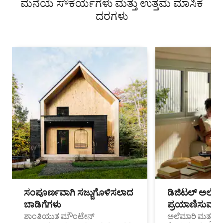
ಮನೆಯ ಸೌಕರ್ಯಗಳು ಮತ್ತು ಉತ್ತಮ ಮಾಸಿಕ
ದರಗಳು
ಸಂಪೂರ್ಣವಾಗಿ ಸಜ್ಜುಗೊಳಿಸಲಾದ
ಡಿಜಿಟಲ್ ಅಲೆಮಾ
ಬಾಡಿಗೆಗಳು
ಪ್ರಯಾಣಿಸುವ ವೃತ
ಶಾಂತಿಯುತ ಮೌಂಟೇನ್
ಅಲೆಮಾರಿ ಮತ್ತು ದೂ