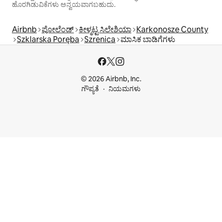
ಹೊರಗಿಡುವಿಕೆಗಳು ಅನ್ವಯವಾಗಬಹುದು.
Airbnb
ಪೋಲೆಂಡ್
ಕೀಳ್ಮಟ್ಟ ಸಿಲೇಶಿಯಾ
Karkonosze County
Szklarska Poręba
Szrenica
ಮಾಸಿಕ ಬಾಡಿಗೆಗಳು
© 2026 Airbnb, Inc.
ಗೌಪ್ಯತೆ
ನಿಯಮಗಳು