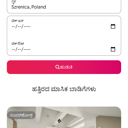
ಸ್ಥಳ
ಫಲಿತಾಂಶಗಳು ಲಭ್ಯವಿರುವಾಗ, ಅಪ್ ಮತ್ತು ಡೌನ್ ಬಾಣದ ಕೀಲಿಗಳೊಂದಿಗೆ ನ್ಯಾವಿಗೇಟ
ಚೆಕ್-ಇನ್
ಚೆಕ್-ಔಟ್
ಹುಡುಕಿ
ಹತ್ತಿರದ ಮಾಸಿಕ ಬಾಡಿಗೆಗಳು
ಸೂಪರ್‌ಹೋಸ್ಟ್
ಸೂಪರ್‌ಹೋಸ್ಟ್