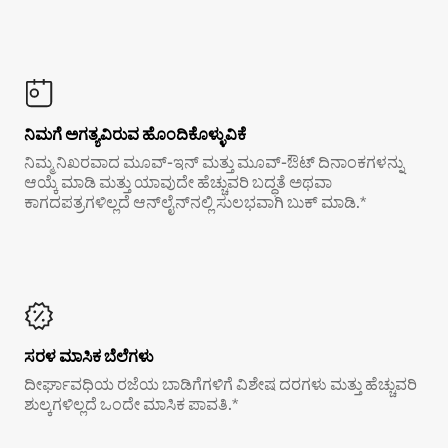
ನಿಮಗೆ ಅಗತ್ಯವಿರುವ ಹೊಂದಿಕೊಳ್ಳುವಿಕೆ
ನಿಮ್ಮ ನಿಖರವಾದ ಮೂವ್-ಇನ್ ಮತ್ತು ಮೂವ್-ಔಟ್ ದಿನಾಂಕಗಳನ್ನು
ಆಯ್ಕೆ ಮಾಡಿ ಮತ್ತು ಯಾವುದೇ ಹೆಚ್ಚುವರಿ ಬದ್ಧತೆ ಅಥವಾ
ಕಾಗದಪತ್ರಗಳಿಲ್ಲದೆ ಆನ್‌ಲೈನ್‌ನಲ್ಲಿ ಸುಲಭವಾಗಿ ಬುಕ್ ಮಾಡಿ.*
ಸರಳ ಮಾಸಿಕ ಬೆಲೆಗಳು
ದೀರ್ಘಾವಧಿಯ ರಜೆಯ ಬಾಡಿಗೆಗಳಿಗೆ ವಿಶೇಷ ದರಗಳು ಮತ್ತು ಹೆಚ್ಚುವರಿ
ಶುಲ್ಕಗಳಿಲ್ಲದೆ ಒಂದೇ ಮಾಸಿಕ ಪಾವತಿ.*