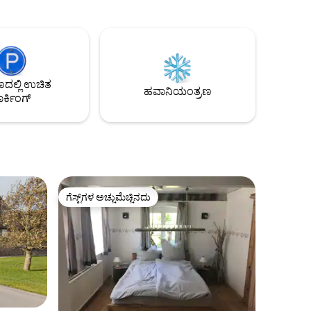
ು ನಿಲ್ದಾಣ
ಸುಂದರವಾದ ಲಿಸ್ಟರ್ ಆಸ್ಟ್‌ಸ್ಟ್ರಾಂಡ್ ಅನ್ನು ಕಾಣುತ್ತೀರಿ.
ರಿಷ್ಠ. 1
ಗ್ಯಾಸ್ಟ್ರೊನಮಿ, ಬೈಕ್ ಬಾಡಿಗೆ ಮತ್ತು ಸೂಪರ್‌ಮಾರ್ಕೆಟ್
ಸುಮಾರು 2 ಕಿ .ಮೀ.
ಲ್ಲಿ ಉಚಿತ
ಹವಾನಿಯಂತ್ರಣ
ರ್ಕಿಂಗ್
ಗೆಸ್ಟ್‌ಗಳ ಅಚ್ಚುಮೆಚ್ಚಿನದು
ಗೆಸ್ಟ್‌ಗಳ ಅಚ್ಚುಮೆಚ್ಚಿನದು