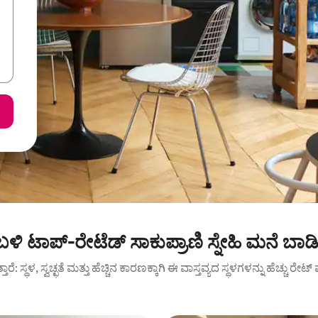
್ ಬಳಿ ಟಾಪ್-ರೇಟೆಡ್ ಸಾಕುಪ್ರಾಣಿ ಸ್ನೇಹಿ ಮನೆ ಬಾಡ
ುತ್ತಾರೆ: ಸ್ಥಳ, ಸ್ವಚ್ಛತೆ ಮತ್ತು ಹೆಚ್ಚಿನ ಕಾರಣಕ್ಕಾಗಿ ಈ ವಾಸ್ತವ್ಯದ ಸ್ಥಳಗಳನ್ನು ಹೆಚ್ಚು ರೇ