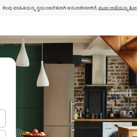
ಕೆಲವು ಮಾಹಿತಿಯನ್ನು ಸ್ವಯಂಚಾಲಿತವಾಗಿ ಅನುವಾದಿಸಲಾಗಿದೆ. 
ಮೂಲ ಭಾಷೆಯನ್ನು ತೋರ
ಂದಿಗೆ ನ್ಯಾವಿಗೇಟ್ ಮಾಡಿ ಅಥವಾ ಸ್ಪರ್ಶ ಅಥವಾ ಸ್ವೈಪ್ ಗೆಸ್ಚರ್‌ಗಳ ಮೂಲಕ ಅನ್ವೇಷಿಸಿ.