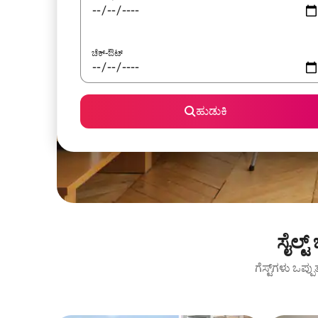
ಚೆಕ್-ಔಟ್
ಹುಡುಕಿ
ಸೈಲ್ಟ
ಗೆಸ್ಟ್‌ಗಳು ಒಪ್ಪ