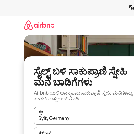
ವಿಷಯಕ್ಕೆ
ಹೋಗಿ
ಸೈಲ್ಟ್ ಬಳಿ ಸಾಕುಪ್ರಾಣಿ ಸ್ನೇಹಿ
ಮನೆ ಬಾಡಿಗೆಗಳು
Airbnb ಯಲ್ಲಿ ಅನನ್ಯವಾದ ಸಾಕುಪ್ರಾಣಿ-ಸ್ನೇಹಿ ಮನೆಗಳನ್ನು
ಹುಡುಕಿ ಮತ್ತು ಬುಕ್ ಮಾಡಿ
ಸ್ಥಳ
ಫಲಿತಾಂಶಗಳು ಲಭ್ಯವಿರುವಾಗ, ಅಪ್ ಮತ್ತು ಡೌನ್ ಬಾಣದ ಕೀಲಿಗಳೊ
ಚೆಕ್-ಇನ್