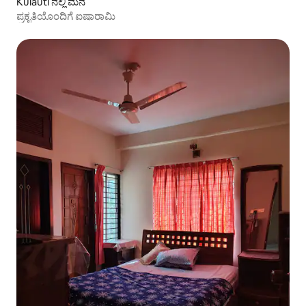
Kulauti ನಲ್ಲಿ ಮನೆ
ಪ್ರಕೃತಿಯೊಂದಿಗೆ ಐಷಾರಾಮಿ