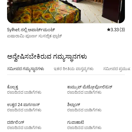
Sylhet ನಲ್ಲಿ ಅಪಾರ್ಟ್‌ಮಂಟ್
5 ರಲ್ಲಿ 3.33 ಸ
3.33 (3)
ಐಷಾರಾಮಿ ಪೂರ್ಣ ಸುಸಜ್ಜಿತ ಫ್ಲಾಟ್
ಅನ್ವೇಷಿಸಬೇಕಿರುವ ಗಮ್ಯಸ್ಥಾನಗಳು
ಸಮೀಪದ ಗಮ್ಯಸ್ಥಾನಗಳು
ಇತರ ರೀತಿಯ ವಾಸ್ತವ್ಯಗಳು
ಸಮೀಪದ ಪ್ರಮುಖ 
ಕೊಲ್ಕತ್ತ
ಕಾಮ್ರುಪ್ ಮೆಟ್ರೋಪೋಲಿಟನ್
ರಜಾದಿನದ ಬಾಡಿಗೆಗಳು
ರಜಾದಿನದ ಬಾಡಿಗೆಗಳು
ಉತ್ತರ 24 ಪಾರ್ಗಣಸ್
ಶಿಲ್ಲಾಂಗ್
ರಜಾದಿನದ ಬಾಡಿಗೆಗಳು
ರಜಾದಿನದ ಬಾಡಿಗೆಗಳು
ದರ್ಜಿಲಿಂಗ್
ಗುವಾಹಾಟಿ
ರಜಾದಿನದ ಬಾಡಿಗೆಗಳು
ರಜಾದಿನದ ಬಾಡಿಗೆಗಳು