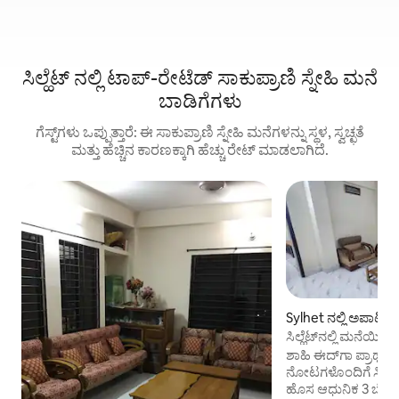
ಸಿಲ್ಹೆಟ್ ನಲ್ಲಿ ಟಾಪ್-ರೇಟೆಡ್ ಸಾಕುಪ್ರಾಣಿ ಸ್ನೇಹಿ ಮನೆ
ಬಾಡಿಗೆಗಳು
ಗೆಸ್ಟ್‌ಗಳು ಒಪ್ಪುತ್ತಾರೆ: ಈ ಸಾಕುಪ್ರಾಣಿ ಸ್ನೇಹಿ ಮನೆಗಳನ್ನು ಸ್ಥಳ, ಸ್ವಚ್ಛತೆ
ಮತ್ತು ಹೆಚ್ಚಿನ ಕಾರಣಕ್ಕಾಗಿ ಹೆಚ್ಚು ರೇಟ್ ಮಾಡಲಾಗಿದೆ.
Sylhet ನಲ್ಲಿ ಅಪಾರ್ಟ
ಸಿಲ್ಹೆಟ್‌ನಲ್ಲಿ ಮನೆಯಿ
ಶಾಹಿ ಈದ್‌ಗಾ ಪ್ರಾರ್ಥ
ನೋಟಗಳೊಂದಿಗೆ ಸಿಲ್ಹೆ
ಹೊಸ ಆಧುನಿಕ 3 ಬೆಡ್‌