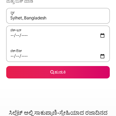
ಮತ್ತು ಬುಕ್ ಮಾಡಿ
ಸ್ಥಳ
ಫಲಿತಾಂಶಗಳು ಲಭ್ಯವಿರುವಾಗ, ಅಪ್ ಮತ್ತು ಡೌನ್ ಬಾಣದ ಕೀಲಿಗಳೊಂದಿಗೆ ನ್ಯಾವಿಗೇಟ
ಚೆಕ್-ಇನ್
ಚೆಕ್-ಔಟ್
ಹುಡುಕಿ
ಸಿಲ್ಹೆಟ್ ಅಲ್ಲಿ ಸಾಕುಪ್ರಾಣಿ-ಸ್ನೇಹಿಯಾದ ರಜಾದಿನದ