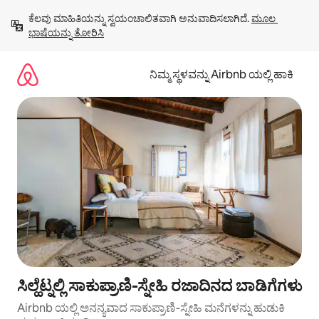
ವಿಷಯಕ್ಕೆ
ಕೆಲವು ಮಾಹಿತಿಯನ್ನು ಸ್ವಯಂಚಾಲಿತವಾಗಿ ಅನುವಾದಿಸಲಾಗಿದೆ. 
ಮೂಲ 
ಹೋಗಿ
ಭಾಷೆಯನ್ನು ತೋರಿಸಿ
ನಿಮ್ಮ ಸ್ಥಳವನ್ನು Airbnb ಯಲ್ಲಿ ಹಾಕಿ
ಸಿಲ್ಹೆಟ್ನಲ್ಲಿ ಸಾಕುಪ್ರಾಣಿ-ಸ್ನೇಹಿ ರಜಾದಿನದ ಬಾಡಿಗೆಗಳು
Airbnb ಯಲ್ಲಿ ಅನನ್ಯವಾದ ಸಾಕುಪ್ರಾಣಿ-ಸ್ನೇಹಿ ಮನೆಗಳನ್ನು ಹುಡುಕಿ