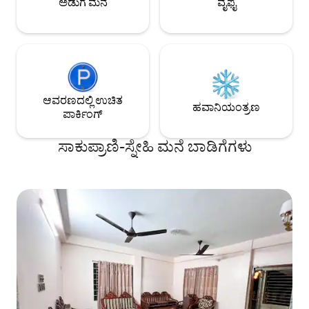
ಅಡುಗೆ ಮನೆ
ವೈಫೈ
ಆವರಣದಲ್ಲಿ ಉಚಿತ
ಹವಾನಿಯಂತ್ರಣ
ಪಾರ್ಕಿಂಗ್
ಸಾಕುಪ್ರಾಣಿ-ಸ್ನೇಹಿ ಮನೆ ಬಾಡಿಗೆಗಳು