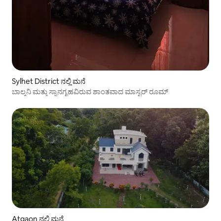
Sylhet District ನಲ್ಲಿ ಮನೆ
ಬಾಲ್ಕನಿ ಮತ್ತು ಸ್ನಾನಗೃಹವಿರುವ ಶಾಂತವಾದ ಮಾಸ್ಟರ್ ರೂಮ್
Atgaon ನಲ್ಲಿ ಮನೆ