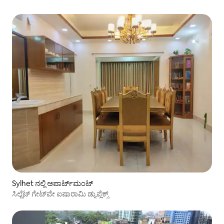
Sylhet ನಲ್ಲಿ ಅಪಾರ್ಟ್‌ಮಂಟ್
ಸಿಲ್ಹೆಟ್ ಗೇಟ್‌ವೇ ಐಷಾರಾಮಿ ಡ್ಯುಪ್ಲೆಕ್ಸ್