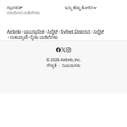
ಗ್ಯಾಂಗಟಕ್
ಇನ್ನು ಹೆಚ್ಚು ತೋರಿಸಿ
ರಜಾದಿನದ ಬಾಡಿಗೆಗಳು
Airbnb
ಬಾಂಗ್ಲಾದೇಶ
ಸಿಲ್ಹೆಟ್
Sylhet District
ಸಿಲ್ಹೆಟ್
ಸಾಕುಪ್ರಾಣಿ-ಸ್ನೇಹಿ ಬಾಡಿಗೆಗಳು
© 2026 Airbnb, Inc.
ಗೌಪ್ಯತೆ
ನಿಯಮಗಳು