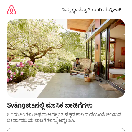
ವಿಷಯಕ್ಕೆ
ಹೋಗಿ
ನಿಮ್ಮ ಸ್ಥಳವನ್ನು Airbnb ಯಲ್ಲಿ ಹಾಕಿ
Svängstaನಲ್ಲಿ ಮಾಸಿಕ ಬಾಡಿಗೆಗಳು
ಒಂದು ತಿಂಗಳು ಅಥವಾ ಅದಕ್ಕಿಂತ ಹೆಚ್ಚಿನ ಕಾಲ ಮನೆಯಂತೆ ಅನಿಸುವ
ದೀರ್ಘಾವಧಿಯ ಬಾಡಿಗೆಗಳನ್ನು ಅನ್ವೇಷಿಸಿ.