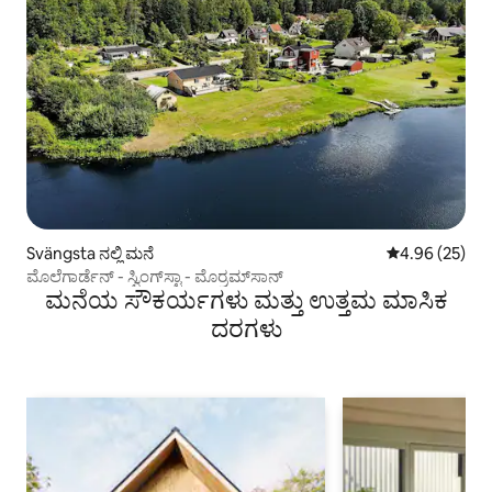
Svängsta ನಲ್ಲಿ ಮನೆ
5 ರಲ್ಲಿ 4.96 ಸರ
4.96 (25)
ಮೊಲೆಗಾರ್ಡೆನ್ - ಸ್ವಿಂಗ್‌ಸ್ಟಾ - ಮೊರ್ರಮ್‌ಸಾನ್
ಮನೆಯ ಸೌಕರ್ಯಗಳು ಮತ್ತು ಉತ್ತಮ ಮಾಸಿಕ
ದರಗಳು