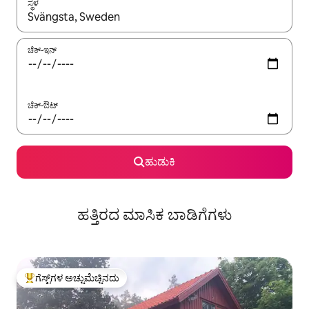
ಸ್ಥಳ
ಫಲಿತಾಂಶಗಳು ಲಭ್ಯವಿರುವಾಗ, ಅಪ್ ಮತ್ತು ಡೌನ್ ಬಾಣದ ಕೀಲಿಗಳೊಂದಿಗೆ ನ್ಯಾವಿಗೇಟ
ಚೆಕ್-ಇನ್
ಚೆಕ್-ಔಟ್
ಹುಡುಕಿ
ಹತ್ತಿರದ ಮಾಸಿಕ ಬಾಡಿಗೆಗಳು
ಗೆಸ್ಟ್‌ಗಳ ಅಚ್ಚುಮೆಚ್ಚಿನದು
ಗೆಸ್ಟ್‌ಗಳಿಗೆ ಅತಿ ಹೆಚ್ಚು ಅಚ್ಚುಮೆಚ್ಚಿನದು