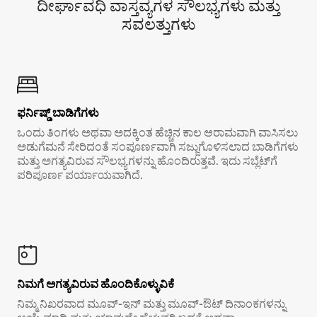
ದೀರ್ಘಾವಧಿ ವಾಸ್ತವ್ಯಗಳ ಸೌಲಭ್ಯಗಳು ಮತ್ತು
ಸವಲತ್ತುಗಳು
ಫರ್ನಿಷ್ಡ್ ಬಾಡಿಗೆಗಳು
ಒಂದು ತಿಂಗಳು ಅಥವಾ ಅದಕ್ಕಿಂತ ಹೆಚ್ಚಿನ ಕಾಲ ಆರಾಮವಾಗಿ ವಾಸಿಸಲು
ಅಡುಗೆಮನೆ ಸೇರಿದಂತೆ ಸಂಪೂರ್ಣವಾಗಿ ಸಜ್ಜುಗೊಳಿಸಲಾದ ಬಾಡಿಗೆಗಳು
ಮತ್ತು ಅಗತ್ಯವಿರುವ ಸೌಲಭ್ಯಗಳನ್ನು ಹೊಂದಿರುತ್ತವೆ. ಇದು ಸಬ್ಲೆಟ್‌ಗೆ
ಪರಿಪೂರ್ಣ ಪರ್ಯಾಯವಾಗಿದೆ.
ನಿಮಗೆ ಅಗತ್ಯವಿರುವ ಹೊಂದಿಕೊಳ್ಳುವಿಕೆ
ನಿಮ್ಮ ನಿಖರವಾದ ಮೂವ್-ಇನ್ ಮತ್ತು ಮೂವ್-ಔಟ್ ದಿನಾಂಕಗಳನ್ನು