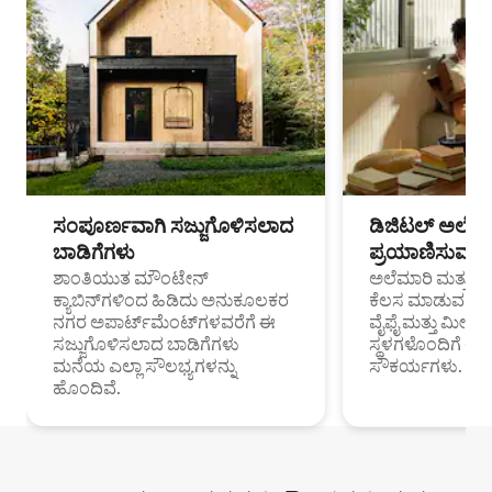
ಸಂಪೂರ್ಣವಾಗಿ ಸಜ್ಜುಗೊಳಿಸಲಾದ
ಡಿಜಿಟಲ್ ಅಲೆಮಾ
ಬಾಡಿಗೆಗಳು
ಪ್ರಯಾಣಿಸುವ ವೃತ
ಶಾಂತಿಯುತ ಮೌಂಟೇನ್
ಅಲೆಮಾರಿ ಮತ್ತು ದೂ
ಕ್ಯಾಬಿನ್‌ಗಳಿಂದ ಹಿಡಿದು ಅನುಕೂಲಕರ
ಕೆಲಸ ಮಾಡುವ ಪ್ರೊ
ನಗರ ಅಪಾರ್ಟ್‌ಮೆಂಟ್‌ಗಳವರೆಗೆ ಈ
ವೈಫೈ ಮತ್ತು ಮೀಸ
ಸಜ್ಜುಗೊಳಿಸಲಾದ ಬಾಡಿಗೆಗಳು
ಸ್ಥಳಗಳೊಂದಿಗೆ 
ಮನೆಯ ಎಲ್ಲಾ ಸೌಲಭ್ಯಗಳನ್ನು
ಸೌಕರ್ಯಗಳು.
ಹೊಂದಿವೆ.