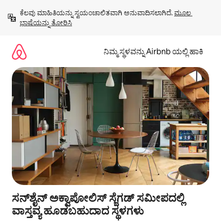
ವಿಷಯಕ್ಕೆ
ಕೆಲವು ಮಾಹಿತಿಯನ್ನು ಸ್ವಯಂಚಾಲಿತವಾಗಿ ಅನುವಾದಿಸಲಾಗಿದೆ. 
ಮೂಲ 
ಹೋಗಿ
ಭಾಷೆಯನ್ನು ತೋರಿಸಿ
ನಿಮ್ಮ ಸ್ಥಳವನ್ನು Airbnb ಯಲ್ಲಿ ಹಾಕಿ
ಸನ್‌ಶೈನ್ ಅಕ್ವಾಪೋಲಿಸ್ ಸ್ಜೆಗಡ್ ಸಮೀಪದಲ್ಲಿ
ವಾಸ್ತವ್ಯ ಹೂಡಬಹುದಾದ ಸ್ಥಳಗಳು