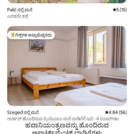
Palić ನಲ್ಲಿ ಮನೆ
5 ರಲ್ಲಿ 5 ಸ
5 (15)
ಎರಡನೇ ಕಥೆ
ಗೆಸ್ಟ್‌ಗಳ ಅಚ್ಚುಮೆಚ್ಚಿನದು
ಗೆಸ್ಟ್‌ಗಳಿಗೆ ಅತಿ ಹೆಚ್ಚು ಅಚ್ಚುಮೆಚ್ಚಿನದು
Szeged ನಲ್ಲಿ ಮನೆ
5 ರಲ್ಲಿ 4.84 ಸರ
4.84 (56)
ಗಾರ್ಡನ್ ಹೊಂದಿರುವ ಪ್ರೀಮಿಯಂ ಮನೆ ಬಾಡಿಗೆಗೆ ಇದೆ - 4 ರೂಮ್‌ಗಳು
ಹವಾನಿಯಂತ್ರಣವನ್ನು ಹೊಂದಿರುವ
ಅಪಾರ್ಟ್‌ಮೆಂಟ್‌ ಬಾಡಿಗೆಗಳು