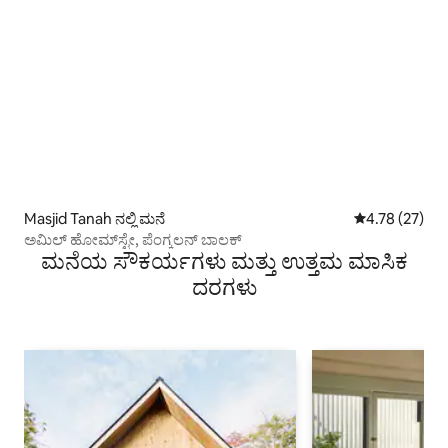
Masjid Tanah ನಲ್ಲಿ ಮನೆ
5 ರಲ್ಲಿ 4.78 ಸರ
4.78 (27)
ಅಮಿಲ್ ಹೋಮ್‌ಸ್ಟೇ, ಪೆಂಗ್ಕಲನ್ ಬಾಲಕ್
ಮನೆಯ ಸೌಕರ್ಯಗಳು ಮತ್ತು ಉತ್ತಮ ಮಾಸಿಕ
ದರಗಳು