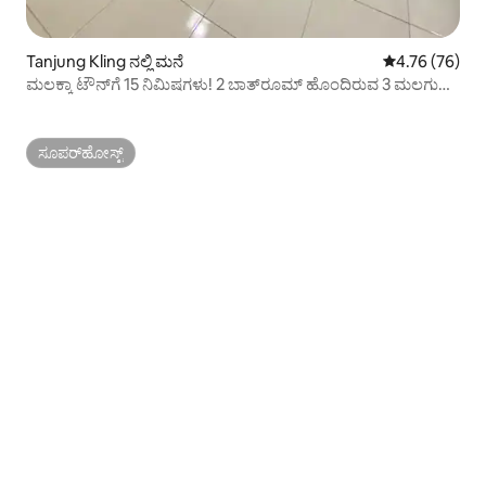
Tanjung Kling ನಲ್ಲಿ ಮನೆ
5 ರಲ್ಲಿ 4.76 ಸರ
4.76 (76)
ಮಲಕ್ಕಾ ಟೌನ್‌ಗೆ 15 ನಿಮಿಷಗಳು! 2 ಬಾತ್‌ರೂಮ್ ಹೊಂದಿರುವ 3 ಮಲಗುವ
ಕೋಣೆ
ಸೂಪರ್‌ಹೋಸ್ಟ್
ಸೂಪರ್‌ಹೋಸ್ಟ್