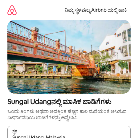
ವಿಷಯಕ್ಕೆ
ಹೋಗಿ
ನಿಮ್ಮ ಸ್ಥಳವನ್ನು Airbnb ಯಲ್ಲಿ ಹಾಕಿ
Sungai Udangನಲ್ಲಿ ಮಾಸಿಕ ಬಾಡಿಗೆಗಳು
ಒಂದು ತಿಂಗಳು ಅಥವಾ ಅದಕ್ಕಿಂತ ಹೆಚ್ಚಿನ ಕಾಲ ಮನೆಯಂತೆ ಅನಿಸುವ
ದೀರ್ಘಾವಧಿಯ ಬಾಡಿಗೆಗಳನ್ನು ಅನ್ವೇಷಿಸಿ.
ಸ್ಥಳ
ಫಲಿತಾಂಶಗಳು ಲಭ್ಯವಿರುವಾಗ, ಅಪ್ ಮತ್ತು ಡೌನ್ ಬಾಣದ ಕೀಲಿಗಳೊಂದಿಗೆ ನ್ಯಾವಿಗೇಟ