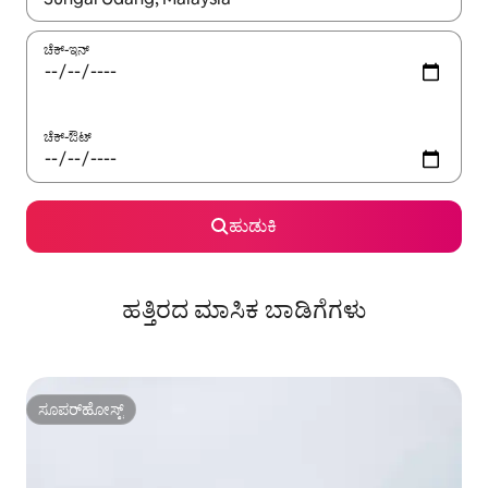
ಚೆಕ್-ಇನ್
ಚೆಕ್-ಔಟ್
ಹುಡುಕಿ
ಹತ್ತಿರದ ಮಾಸಿಕ ಬಾಡಿಗೆಗಳು
ಸೂಪರ್‌ಹೋಸ್ಟ್
ಸೂಪರ್‌ಹೋಸ್ಟ್