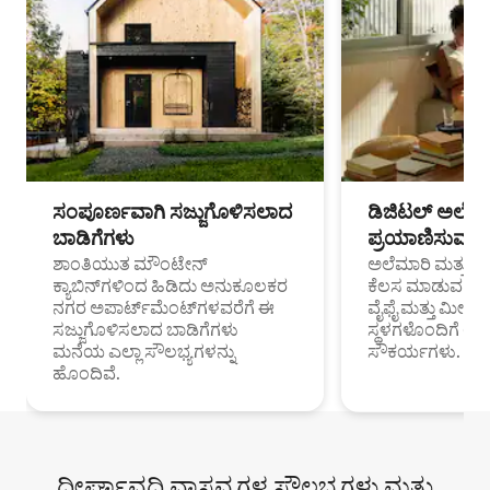
ಸಂಪೂರ್ಣವಾಗಿ ಸಜ್ಜುಗೊಳಿಸಲಾದ
ಡಿಜಿಟಲ್ ಅಲೆಮಾ
ಬಾಡಿಗೆಗಳು
ಪ್ರಯಾಣಿಸುವ ವೃತ
ಶಾಂತಿಯುತ ಮೌಂಟೇನ್
ಅಲೆಮಾರಿ ಮತ್ತು ದೂ
ಕ್ಯಾಬಿನ್‌ಗಳಿಂದ ಹಿಡಿದು ಅನುಕೂಲಕರ
ಕೆಲಸ ಮಾಡುವ ಪ್ರೊ
ನಗರ ಅಪಾರ್ಟ್‌ಮೆಂಟ್‌ಗಳವರೆಗೆ ಈ
ವೈಫೈ ಮತ್ತು ಮೀಸ
ಸಜ್ಜುಗೊಳಿಸಲಾದ ಬಾಡಿಗೆಗಳು
ಸ್ಥಳಗಳೊಂದಿಗೆ 
ಮನೆಯ ಎಲ್ಲಾ ಸೌಲಭ್ಯಗಳನ್ನು
ಸೌಕರ್ಯಗಳು.
ಹೊಂದಿವೆ.
ದೀರ್ಘಾವಧಿ ವಾಸ್ತವ್ಯಗಳ ಸೌಲಭ್ಯಗಳು ಮತ್ತು