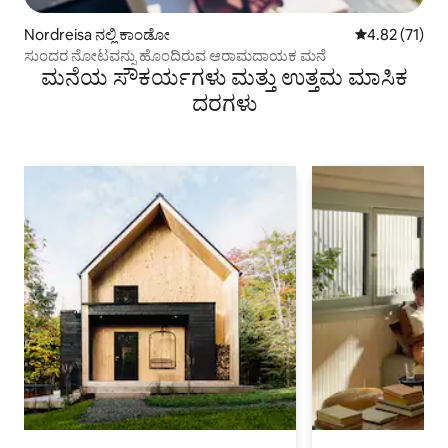
Nordreisa ನಲ್ಲಿ ಕಾಂಡೋ
5 ರಲ್ಲಿ 4.82 ಸರ
4.82 (71)
ಸುಂದರ ನೋಟವನ್ನು ಹೊಂದಿರುವ ಆರಾಮದಾಯಕ ಮನೆ
ಮನೆಯ ಸೌಕರ್ಯಗಳು ಮತ್ತು ಉತ್ತಮ ಮಾಸಿಕ
ದರಗಳು