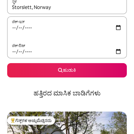
ಸ್ಥಳ
ಫಲಿತಾಂಶಗಳು ಲಭ್ಯವಿರುವಾಗ, ಅಪ್ ಮತ್ತು ಡೌನ್ ಬಾಣದ ಕೀಲಿಗಳೊಂದಿಗೆ ನ್ಯಾವಿಗೇಟ
ಚೆಕ್-ಇನ್
ಚೆಕ್-ಔಟ್
ಹುಡುಕಿ
ಹತ್ತಿರದ ಮಾಸಿಕ ಬಾಡಿಗೆಗಳು
ಗೆಸ್ಟ್‌ಗಳ ಅಚ್ಚುಮೆಚ್ಚಿನದು
ಗೆಸ್ಟ್‌ಗಳಿಗೆ ಅತಿ ಹೆಚ್ಚು ಅಚ್ಚುಮೆಚ್ಚಿನದು