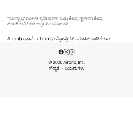
*ನಿರ್ದಿಷ್ಟ ಭೌಗೋಳಿಕ ಪ್ರದೇಶಗಳಿಗೆ ಮತ್ತು ಕೆಲವು ಸ್ಥಳಗಳಿಗೆ ಕೆಲವು
ಹೊರಗಿಡುವಿಕೆಗಳು ಅನ್ವಯವಾಗಬಹುದು.
Airbnb
ನಾರ್ವೆ
Troms
ಸ್ಟೋರ್ಸ್ಲೆಟ್
ಮಾಸಿಕ ಬಾಡಿಗೆಗಳು
© 2026 Airbnb, Inc.
ಗೌಪ್ಯತೆ
ನಿಯಮಗಳು