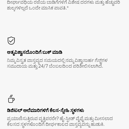
ದೀರ್ಘಾವಧಿಯ ರಜೆಯ ಬಾಡಿಗೆಗಳಿಗೆ ವಿಶೇಷ ದರಗಳು ಮತ್ತು ಹೆಚ್ಚುವರಿ
ಶುಲ್ಕಗಳಿಲ್ಲದೆ ಒಂದೇ ಮಾಸಿಕ ಪಾವತಿ.*
ಆತ್ಮವಿಶ್ವಾಸದೊಂದಿಗೆ ಬುಕ್ ಮಾಡಿ
ನಿಮ್ಮ ವಿಸ್ತೃತ ವಾಸ್ತವ್ಯದ ಸಮಯದಲ್ಲಿ ನಮ್ಮ ವಿಶ್ವಾಸಾರ್ಹ ಗೆಸ್ಟ್‌ಗಳ
ಸಮುದಾಯ ಮತ್ತು 24/7 ಬೆಂಬಲದಿಂದ ಪರಿಶೀಲಿಸಲಾಗಿದೆ.
ಡಿಜಿಟಲ್ ಅಲೆಮಾರಿಗಳಿಗೆ ಕೆಲಸ-ಸ್ನೇಹಿ ಸ್ಥಳಗಳು
ಪ್ರಯಾಣಿಸುತ್ತಿರುವ ವೃತ್ತಿಪರರೇ? ಹೈ-ಸ್ಪೀಡ್ ವೈಫೈ ಮತ್ತು ಮೀಸಲಾದ
ಕೆಲಸದ ಸ್ಥಳಗಳೊಂದಿಗೆ ದೀರ್ಘಕಾಲದ ವಾಸ್ತವ್ಯವನ್ನು ಹುಡುಕಿ.