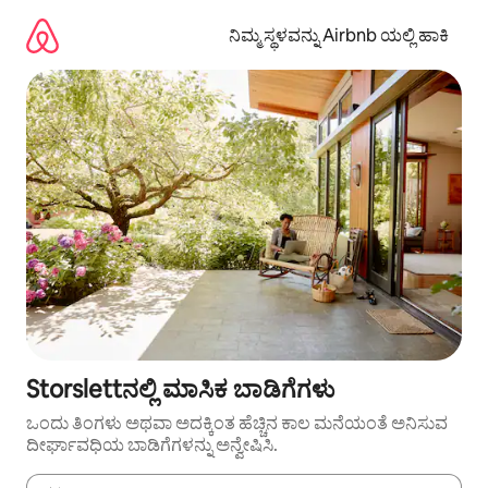
ವಿಷಯಕ್ಕೆ
ಹೋಗಿ
ನಿಮ್ಮ ಸ್ಥಳವನ್ನು Airbnb ಯಲ್ಲಿ ಹಾಕಿ
Storslettನಲ್ಲಿ ಮಾಸಿಕ ಬಾಡಿಗೆಗಳು
ಒಂದು ತಿಂಗಳು ಅಥವಾ ಅದಕ್ಕಿಂತ ಹೆಚ್ಚಿನ ಕಾಲ ಮನೆಯಂತೆ ಅನಿಸುವ
ದೀರ್ಘಾವಧಿಯ ಬಾಡಿಗೆಗಳನ್ನು ಅನ್ವೇಷಿಸಿ.