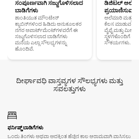
ಸಂಪೂರ್ಣವಾಗಿ ಸಜ್ಜುಗೊಳಿಸಲಾದ
ಡಿಜಿಟಲ್ ಅಲೆಮಾ
ಬಾಡಿಗೆಗಳು
ಪ್ರಯಾಣಿಸುವ ವೃತ
ಶಾಂತಿಯುತ ಮೌಂಟೇನ್
ಅಲೆಮಾರಿ ಮತ್ತು ದೂ
ಕ್ಯಾಬಿನ್‌ಗಳಿಂದ ಹಿಡಿದು ಅನುಕೂಲಕರ
ಕೆಲಸ ಮಾಡುವ ಪ್ರೊ
ನಗರ ಅಪಾರ್ಟ್‌ಮೆಂಟ್‌ಗಳವರೆಗೆ ಈ
ವೈಫೈ ಮತ್ತು ಮೀಸ
ಸಜ್ಜುಗೊಳಿಸಲಾದ ಬಾಡಿಗೆಗಳು
ಸ್ಥಳಗಳೊಂದಿಗೆ 
ಮನೆಯ ಎಲ್ಲಾ ಸೌಲಭ್ಯಗಳನ್ನು
ಸೌಕರ್ಯಗಳು.
ಹೊಂದಿವೆ.
ದೀರ್ಘಾವಧಿ ವಾಸ್ತವ್ಯಗಳ ಸೌಲಭ್ಯಗಳು ಮತ್ತು
ಸವಲತ್ತುಗಳು
ಫರ್ನಿಷ್ಡ್ ಬಾಡಿಗೆಗಳು
ಒಂದು ತಿಂಗಳು ಅಥವಾ ಅದಕ್ಕಿಂತ ಹೆಚ್ಚಿನ ಕಾಲ ಆರಾಮವಾಗಿ ವಾಸಿಸಲು