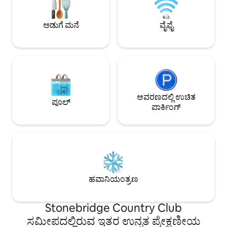
ಕಡಲತೀರದಿಂದ ಕೇವಲ 3 
ಬ್ಯಾಸ್ಕೆಟ್‌ಬಾಲ್ ಅನ್ನು ನೀಡುತ್ತದೆ. ಕಡಲತೀರಗಳು,
ಹಳೆಯ ನೇಪಲ್ಸ್‌ನ 5 ನೇ
ಊಟ ಮತ್ತು ಡೌನ್‌ಟೌನ್‌ಗೆ ಕೆಲವೇ ನಿಮಿಷಗಳು, ಇದು
ಮತ್ತು ಶಾಪಿಂಗ್ ಕೇಂದ್
ಅಡುಗೆ ಮನೆ
ವೈಫೈ
ವಿಶ್ರಾಂತಿ ಮತ್ತು ಆಟಕ್ಕೆ ಸೂಕ್ತವಾದ ಸ್ಥಳವಾಗಿದೆ.
ಕಡಿಮೆ ದೂರದಲ್ಲಿದೆ.
ಆವರಣದಲ್ಲಿ ಉಚಿತ
ಪೂಲ್
ಪಾರ್ಕಿಂಗ್
ಹವಾನಿಯಂತ್ರಣ
Stonebridge Country Club
ಸಮೀಪದಲ್ಲಿರುವ ಇತರ ಉನ್ನತ ಪ್ರೇಕ್ಷಣೀಯ