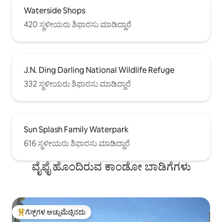
Waterside Shops
420 ಸ್ಥಳೀಯರು ಶಿಫಾರಸು ಮಾಡಿದ್ದಾರೆ
J.N. Ding Darling National Wildlife Refuge
332 ಸ್ಥಳೀಯರು ಶಿಫಾರಸು ಮಾಡಿದ್ದಾರೆ
Sun Splash Family Waterpark
616 ಸ್ಥಳೀಯರು ಶಿಫಾರಸು ಮಾಡಿದ್ದಾರೆ
ವೈಫೈ ಹೊಂದಿರುವ ಕಾಂಡೋ ಬಾಡಿಗೆಗಳು
ಗೆಸ್ಟ್‌ಗಳ ಅಚ್ಚುಮೆಚ್ಚಿನದು
ಗೆಸ್ಟ್‌ಗಳಿಗೆ ಅತಿ ಹೆಚ್ಚು ಅಚ್ಚುಮೆಚ್ಚಿನದು