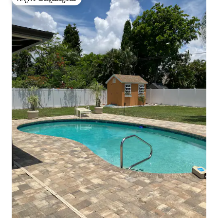
ಗೆಸ್ಟ್‌ಗಳ ಅಚ್ಚುಮೆಚ್ಚಿನದು