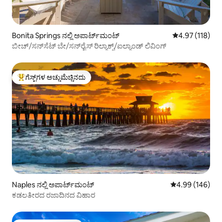
Bonita Springs ನಲ್ಲಿ ಅಪಾರ್ಟ್‌ಮಂಟ್
5 ರಲ್ಲಿ 4.97 ಸರಾ
4.97 (118)
ಬೀಚ್/ಸನ್‌ಸೆಟ್ ಬೇ/ಸನ್‌ರೈಸ್ ರಿಲ್ಯಾಕ್ಸ್/ಐಲ್ಯಾಂಡ್ ಲಿವಿಂಗ್
ಗೆಸ್ಟ್‌ಗಳ ಅಚ್ಚುಮೆಚ್ಚಿನದು
ಗೆಸ್ಟ್‌ಗಳಿಗೆ ಅತಿ ಹೆಚ್ಚು ಅಚ್ಚುಮೆಚ್ಚಿನದು
Naples ನಲ್ಲಿ ಅಪಾರ್ಟ್‌ಮಂಟ್
5 ರಲ್ಲಿ 4.99 ಸರಾ
4.99 (146)
ಕಡಲತೀರದ ರಜಾದಿನದ ವಿಹಾರ