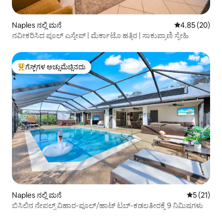
Naples ನಲ್ಲಿ ಮನೆ
5 ರಲ್ಲಿ 4.85 ಸರ
4.85 (20)
ನವೀಕರಿಸಿದ ಪೂಲ್ ಎಸ್ಕೇಪ್ | ಮೆರ್ಕಾಟೊ ಹತ್ತಿರ | ಸಾಕುಪ್ರಾಣಿ ಸ್ನೇಹಿ
ಗೆಸ್ಟ್‌ಗಳ ಅಚ್ಚುಮೆಚ್ಚಿನದು
ಗೆಸ್ಟ್‌ಗಳಿಗೆ ಅತಿ ಹೆಚ್ಚು ಅಚ್ಚುಮೆಚ್ಚಿನದು
Naples ನಲ್ಲಿ ಮನೆ
5 ರಲ್ಲಿ 5 ಸ
5 (21)
ಬಿಸಿಲಿನ ನೇಪಲ್ಸ್ ವಿಹಾರ-ಪೂಲ್/ಹಾಟ್ ಟಬ್-ಕಡಲತೀರಕ್ಕೆ 9 ನಿಮಿಷಗಳು