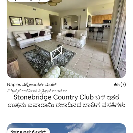
ಗೆಸ್ಟ್‌ಗಳ ಅಚ್ಚುಮೆಚ್ಚಿನದು
Naples ನಲ್ಲಿ ಅಪಾರ್ಟ್‌ಮಂಟ್
5 ರಲ್ಲಿ 5 
5 (7)
ವಿಗ್ಗಿನ್ಸ್ ಬೀಚ್‌ನಿಂದ ಪ್ರಿಸ್ಟೀನ್ ಕಾಂಡೋ
Stonebridge Country Club ಬಳಿ ಇತರ
ಉತ್ತಮ ಐಷಾರಾಮಿ ರಜಾದಿನದ ಬಾಡಿಗೆ ವಸತಿಗಳು
ಗೆಸ್ಟ್‌ಗಳ ಅಚ್ಚುಮೆಚ್ಚಿನದು