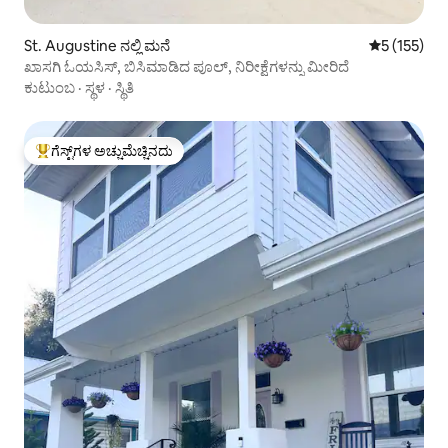
St. Augustine ನಲ್ಲಿ ಮನೆ
5 ರಲ್ಲಿ 5 ಸರಾ
5 (155)
ಖಾಸಗಿ ಓಯಸಿಸ್, ಬಿಸಿಮಾಡಿದ ಪೂಲ್, ನಿರೀಕ್ಷೆಗಳನ್ನು ಮೀರಿದೆ
ಕುಟುಂಬ
·
ಸ್ಥಳ
·
ಸ್ಥಿತಿ
ಗೆಸ್ಟ್‌ಗಳ ಅಚ್ಚುಮೆಚ್ಚಿನದು
ಗೆಸ್ಟ್‌ಗಳಿಗೆ ಅತಿ ಹೆಚ್ಚು ಅಚ್ಚುಮೆಚ್ಚಿನದು