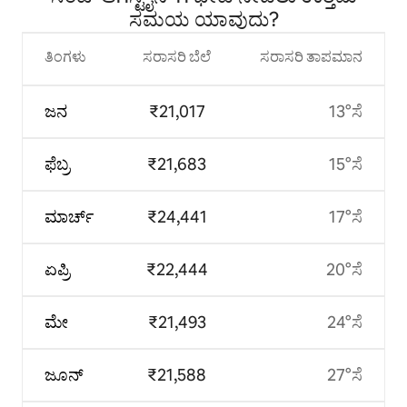
ಸಮಯ ಯಾವುದು?
ತಿಂಗಳು
ಸರಾಸರಿ ಬೆಲೆ
ಸರಾಸರಿ ತಾಪಮಾನ
ಜನ
₹21,017
13°ಸೆ
ಫೆಬ್ರ
₹21,683
15°ಸೆ
ಮಾರ್ಚ್
₹24,441
17°ಸೆ
ಏಪ್ರಿ
₹22,444
20°ಸೆ
ಮೇ
₹21,493
24°ಸೆ
ಜೂನ್
₹21,588
27°ಸೆ