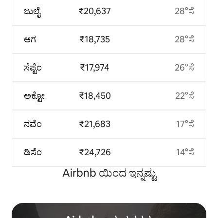
ಜುಲೈ
₹20,637
28°ಸೆ
ಆಗ
₹18,735
28°ಸೆ
ಸೆಪ್ಟೆಂ
₹17,974
26°ಸೆ
ಅಕ್ಟೋ
₹18,450
22°ಸೆ
ನವೆಂ
₹21,683
17°ಸೆ
ಡಿಸೆಂ
₹24,726
14°ಸೆ
Airbnb ಯಿಂದ ಇನ್ನಷ್ಟು