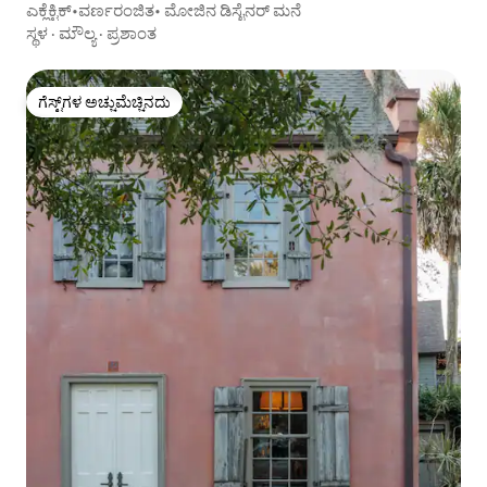
ಎಕ್ಲೆಕ್ಟಿಕ್•ವರ್ಣರಂಜಿತ• ಮೋಜಿನ ಡಿಸೈನರ್ ಮನೆ
ಸ್ಥಳ
·
ಮೌಲ್ಯ
·
ಪ್ರಶಾಂತ
ಗೆಸ್ಟ್‌ಗಳ ಅಚ್ಚುಮೆಚ್ಚಿನದು
ಗೆಸ್ಟ್‌ಗಳ ಅಚ್ಚುಮೆಚ್ಚಿನದು