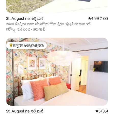
St. Augustine ನಲ್ಲಿ ಮನೆ
5 ರಲ್ಲಿ 4.99 ಸರಾ
4.99 (133)
ಕಾಸಾ ಕೊಕ್ವಿನಾ ವಾಕ್ ಟು ಡೌನ್‌ಟೌನ್ ಕ್ಲೀನ್ ಸ್ತಬ್ಧ ವಿಶಾಲವಾಗಿದೆ
ಮೌಲ್ಯ
·
ಕುಟುಂಬ
·
ತಿರುಗಾಟ
ಗೆಸ್ಟ್‌ಗಳ ಅಚ್ಚುಮೆಚ್ಚಿನದು
ಗೆಸ್ಟ್‌ಗಳಿಗೆ ಅತಿ ಹೆಚ್ಚು ಅಚ್ಚುಮೆಚ್ಚಿನದು
St. Augustine ನಲ್ಲಿ ಮನೆ
5 ರಲ್ಲಿ 5 ಸರ
5 (35)