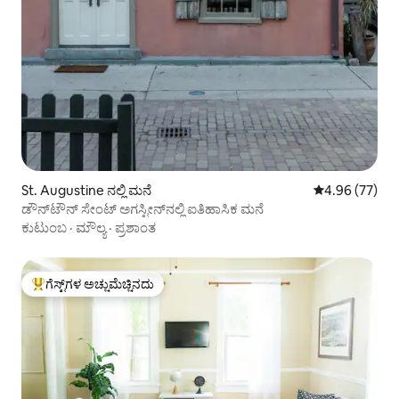
St. Augustine ನಲ್ಲಿ ಮನೆ
5 ರಲ್ಲಿ 4.96 ಸರ
4.96 (77)
ಡೌನ್‌ಟೌನ್ ಸೇಂಟ್ ಅಗಸ್ಟೀನ್‌ನಲ್ಲಿ ಐತಿಹಾಸಿಕ ಮನೆ
ಕುಟುಂಬ
·
ಮೌಲ್ಯ
·
ಪ್ರಶಾಂತ
ಗೆಸ್ಟ್‌ಗಳ ಅಚ್ಚುಮೆಚ್ಚಿನದು
ಗೆಸ್ಟ್‌ಗಳಿಗೆ ಅತಿ ಹೆಚ್ಚು ಅಚ್ಚುಮೆಚ್ಚಿನದು