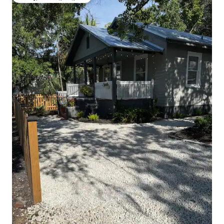
ಗೆಸ್ಟ್‌ಗಳಿಗೆ ಅತಿ ಹೆಚ್ಚು ಅಚ್ಚುಮೆಚ್ಚಿನದು