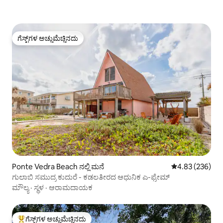
ಗೆಸ್ಟ್‌ಗಳ ಅಚ್ಚುಮೆಚ್ಚಿನದು
ಗೆಸ್ಟ್‌ಗಳ ಅಚ್ಚುಮೆಚ್ಚಿನದು
Ponte Vedra Beach ನಲ್ಲಿ ಮನೆ
5 ರಲ್ಲಿ 4.83 ಸರಾ
4.83 (236)
ಗುಲಾಬಿ ಸಮುದ್ರ ಕುದುರೆ - ಕಡಲತೀರದ ಆಧುನಿಕ ಎ-ಫ್ರೇಮ್
ಮೌಲ್ಯ
·
ಸ್ಥಳ
·
ಆರಾಮದಾಯಕ
ಗೆಸ್ಟ್‌ಗಳ ಅಚ್ಚುಮೆಚ್ಚಿನದು