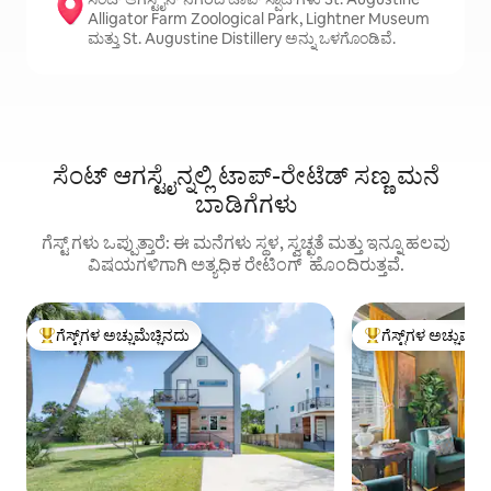
Alligator Farm Zoological Park, Lightner Museum
ಮತ್ತು St. Augustine Distillery ಅನ್ನು ಒಳಗೊಂಡಿವೆ.
ಸೆಂಟ್ ಆಗಸ್ಟೈನ್ನಲ್ಲಿ ಟಾಪ್-ರೇಟೆಡ್ ಸಣ್ಣ ಮನೆ
ಬಾಡಿಗೆಗಳು
ಗೆಸ್ಟ್ ‌ಗಳು ಒಪ್ಪುತ್ತಾರೆ: ಈ ಮನೆಗಳು ಸ್ಥಳ, ಸ್ವಚ್ಛತೆ ಮತ್ತು ಇನ್ನೂ ಹಲವು
ವಿಷಯಗಳಿಗಾಗಿ ಅತ್ಯಧಿಕ ರೇಟಿಂಗ್ ‌ ಹೊಂದಿರುತ್ತವೆ.
ಗೆಸ್ಟ್‌ಗಳ ಅಚ್ಚುಮೆಚ್ಚಿನದು
ಗೆಸ್ಟ್‌ಗಳ ಅಚ್ಚುಮೆಚ್
ಗೆಸ್ಟ್‌ಗಳಿಗೆ ಅತಿ ಹೆಚ್ಚು ಅಚ್ಚುಮೆಚ್ಚಿನದು
ಗೆಸ್ಟ್‌ಗಳಿಗೆ ಅತಿ ಹೆಚ್ಚು