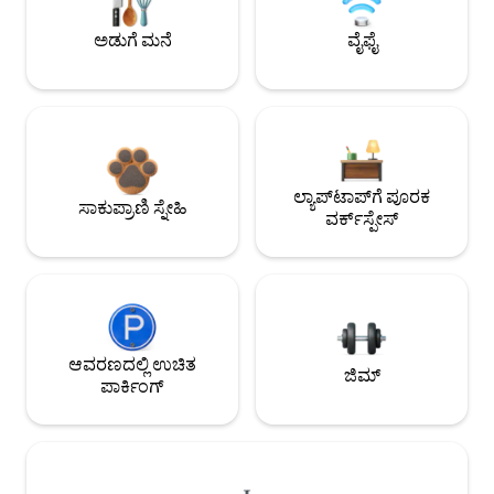
ಅಡುಗೆ ಮನೆ
ವೈಫೈ
ಲ್ಯಾಪ್‌ಟಾಪ್‌ಗೆ ಪೂರಕ
ಸಾಕುಪ್ರಾಣಿ ಸ್ನೇಹಿ
ವರ್ಕ್‌ಸ್ಪೇಸ್
ಆವರಣದಲ್ಲಿ ಉಚಿತ
ಜಿಮ್
ಪಾರ್ಕಿಂಗ್