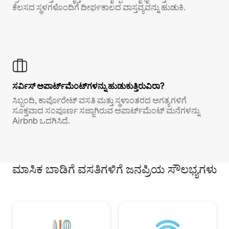
ಕೆಲಸದ ಸ್ಥಳಗಳೊಂದಿಗೆ ದೀರ್ಘಕಾಲದ ವಾಸ್ತವ್ಯವನ್ನು ಹುಡುಕಿ.
ಸರ್ವಿಸ್ ಅಪಾರ್ಟ್‌ಮೆಂಟ್‌ಗಳನ್ನು ಹುಡುಕುತ್ತಿರುವಿರಾ?
ಸಿಬ್ಬಂದಿ, ಕಾರ್ಪೊರೇಟ್ ವಸತಿ ಮತ್ತು ಸ್ಥಳಾಂತರದ ಅಗತ್ಯಗಳಿಗೆ
ಸೂಕ್ತವಾದ ಸಂಪೂರ್ಣ ಸಜ್ಜಾಗಿರುವ ಅಪಾರ್ಟ್‌ಮೆಂಟ್ ಮನೆಗಳನ್ನು
Airbnb ಒದಗಿಸಿದೆ.
ಮಾಸಿಕ ಬಾಡಿಗೆ ವಸತಿಗಳಿಗೆ ಜನಪ್ರಿಯ ಸೌಲಭ್ಯಗಳು