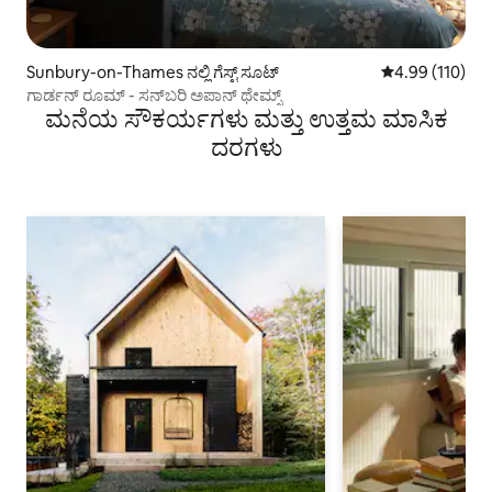
Sunbury-on-Thames ನಲ್ಲಿ ಗೆಸ್ಟ್ ಸೂಟ್
5 ರಲ್ಲಿ 4.99 ಸರಾ
4.99 (110)
ಗಾರ್ಡನ್ ರೂಮ್ - ಸನ್‌ಬರಿ ಅಪಾನ್ ಥೇಮ್ಸ್
ಮನೆಯ ಸೌಕರ್ಯಗಳು ಮತ್ತು ಉತ್ತಮ ಮಾಸಿಕ
ದರಗಳು