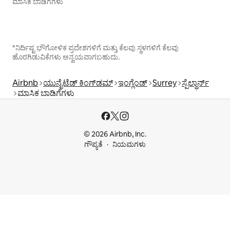
ಮಾಸಿಕ ಬಾಡಿಗೆಗಳು
*ನಿರ್ದಿಷ್ಟ ಭೌಗೋಳಿಕ ಪ್ರದೇಶಗಳಿಗೆ ಮತ್ತು ಕೆಲವು ಸ್ಥಳಗಳಿಗೆ ಕೆಲವು
ಹೊರಗಿಡುವಿಕೆಗಳು ಅನ್ವಯವಾಗಬಹುದು.
Airbnb
ಯುನೈಟೆಡ್ ಕಿಂಗ್‌ಡಮ್
ಇಂಗ್ಲೆಂಡ್
Surrey
ಸ್ಪೆಲ್ಥಾರ್ನ್
ಮಾಸಿಕ ಬಾಡಿಗೆಗಳು
© 2026 Airbnb, Inc.
ಗೌಪ್ಯತೆ
ನಿಯಮಗಳು