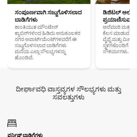
ಸಂಪೂರ್ಣವಾಗಿ ಸಜ್ಜುಗೊಳಿಸಲಾದ
ಡಿಜಿಟಲ್ ಅಲೆಮಾ
ಬಾಡಿಗೆಗಳು
ಪ್ರಯಾಣಿಸುವ ವೃತ
ಶಾಂತಿಯುತ ಮೌಂಟೇನ್
ಅಲೆಮಾರಿ ಮತ್ತು ದೂ
ಕ್ಯಾಬಿನ್‌ಗಳಿಂದ ಹಿಡಿದು ಅನುಕೂಲಕರ
ಕೆಲಸ ಮಾಡುವ ಪ್ರೊ
ನಗರ ಅಪಾರ್ಟ್‌ಮೆಂಟ್‌ಗಳವರೆಗೆ ಈ
ವೈಫೈ ಮತ್ತು ಮೀಸ
ಸಜ್ಜುಗೊಳಿಸಲಾದ ಬಾಡಿಗೆಗಳು
ಸ್ಥಳಗಳೊಂದಿಗೆ 
ಮನೆಯ ಎಲ್ಲಾ ಸೌಲಭ್ಯಗಳನ್ನು
ಸೌಕರ್ಯಗಳು.
ಹೊಂದಿವೆ.
ದೀರ್ಘಾವಧಿ ವಾಸ್ತವ್ಯಗಳ ಸೌಲಭ್ಯಗಳು ಮತ್ತು
ಸವಲತ್ತುಗಳು
ಫರ್ನಿಷ್ಡ್ ಬಾಡಿಗೆಗಳು