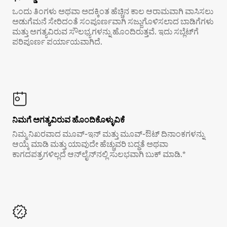
ಒಂದು ತಿಂಗಳು ಅಥವಾ ಅದಕ್ಕಿಂತ ಹೆಚ್ಚಿನ ಕಾಲ ಆರಾಮವಾಗಿ ವಾಸಿಸಲು
ಅಡುಗೆಮನೆ ಸೇರಿದಂತೆ ಸಂಪೂರ್ಣವಾಗಿ ಸಜ್ಜುಗೊಳಿಸಲಾದ ಬಾಡಿಗೆಗಳು
ಮತ್ತು ಅಗತ್ಯವಿರುವ ಸೌಲಭ್ಯಗಳನ್ನು ಹೊಂದಿರುತ್ತವೆ. ಇದು ಸಬ್ಲೆಟ್‌ಗೆ
ಪರಿಪೂರ್ಣ ಪರ್ಯಾಯವಾಗಿದೆ.
ನಿಮಗೆ ಅಗತ್ಯವಿರುವ ಹೊಂದಿಕೊಳ್ಳುವಿಕೆ
ನಿಮ್ಮ ನಿಖರವಾದ ಮೂವ್-ಇನ್ ಮತ್ತು ಮೂವ್-ಔಟ್ ದಿನಾಂಕಗಳನ್ನು
ಆಯ್ಕೆ ಮಾಡಿ ಮತ್ತು ಯಾವುದೇ ಹೆಚ್ಚುವರಿ ಬದ್ಧತೆ ಅಥವಾ
ಕಾಗದಪತ್ರಗಳಿಲ್ಲದೆ ಆನ್‌ಲೈನ್‌ನಲ್ಲಿ ಸುಲಭವಾಗಿ ಬುಕ್ ಮಾಡಿ.*