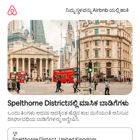
ವಿಷಯಕ್ಕೆ
ಹೋಗಿ
ನಿಮ್ಮ ಸ್ಥಳವನ್ನು Airbnb ಯಲ್ಲಿ ಹಾಕಿ
Spelthorne Districtನಲ್ಲಿ ಮಾಸಿಕ ಬಾಡಿಗೆಗಳು
ಒಂದು ತಿಂಗಳು ಅಥವಾ ಅದಕ್ಕಿಂತ ಹೆಚ್ಚಿನ ಕಾಲ ಮನೆಯಂತೆ ಅನಿಸುವ
ದೀರ್ಘಾವಧಿಯ ಬಾಡಿಗೆಗಳನ್ನು ಅನ್ವೇಷಿಸಿ.
ಸ್ಥಳ
ಫಲಿತಾಂಶಗಳು ಲಭ್ಯವಿರುವಾಗ, ಅಪ್ ಮತ್ತು ಡೌನ್ ಬಾಣದ ಕೀಲಿಗಳೊಂದಿಗೆ ನ್ಯಾವಿಗೇಟ