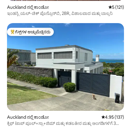
Auckland ನಲ್ಲಿ ಕಾಂಡೋ
5 ರಲ್ಲಿ 5 ಸರ
5 (121)
ಇಂಡಸ್ಟ್ರಿಯಲ್-ಚಿಕ್ ಪೊನ್ಸೊನ್‌ಬಿ, 2BR, ವಿಶಾಲವಾದ ಮತ್ತು ಬಾಲ್ಕನಿ
ಗೆಸ್ಟ್‌ಗಳ ಅಚ್ಚುಮೆಚ್ಚಿನದು
ಗೆಸ್ಟ್‌ಗಳಿಗೆ ಅತಿ ಹೆಚ್ಚು ಅಚ್ಚುಮೆಚ್ಚಿನದು
Auckland ನಲ್ಲಿ ಕಾಂಡೋ
5 ರಲ್ಲಿ 4.95 ಸರಾ
4.95 (137)
ಕ್ಲಿಫ್ ಟಾಪ್ ಪೂಲ್+ಸ್ಪಾ+ಜಿಮ್ ಮತ್ತು ಕಡಲತೀರ ಮತ್ತು ಅಂಗಡಿಗಳಿಗೆ 3
ನಿಮಿಷಗಳ ನಡಿಗೆ