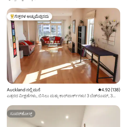
ಗೆಸ್ಟ್‌ಗಳ ಅಚ್ಚುಮೆಚ್ಚಿನದು
ಗೆಸ್ಟ್‌ಗಳಿಗೆ ಅತಿ ಹೆಚ್ಚು ಅಚ್ಚುಮೆಚ್ಚಿನದು
Auckland ನಲ್ಲಿ ಮನೆ
5 ರಲ್ಲಿ 4.92 ಸರಾ
4.92 (138)
ಎತ್ತರದ ವೀಕ್ಷಣೆಗಳು, ಬಿಸಿಲು ಮತ್ತು ಕಾರ್‌ಪಾರ್ಕ್‌ಗಳು! 3 ಬೆಡ್‌ರೂಮ್, 3
ಬಾತ್‌ರೂಮ್
ಸೂಪರ್‌ಹೋಸ್ಟ್
ಸೂಪರ್‌ಹೋಸ್ಟ್