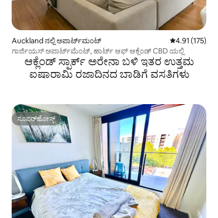
Auckland ನಲ್ಲಿ ಅಪಾರ್ಟ್‌ಮಂಟ್
5 ರಲ್ಲಿ 4.91 ಸರಾ
4.91 (175)
ಗಾರ್ಜಿಯಸ್ ಅಪಾರ್ಟ್‌ಮೆಂಟ್, ಹಾರ್ಟ್ ಆಫ್ ಆಕ್ಲೆಂಡ್ CBD ಯಲ್ಲಿ
ಆಕ್ಲೆಂಡ್‌ ಸ್ಪಾರ್ಕ್ ಅರೇನಾ ಬಳಿ ಇತರ ಉತ್ತಮ
ಐಷಾರಾಮಿ ರಜಾದಿನದ ಬಾಡಿಗೆ ವಸತಿಗಳು
ಸೂಪರ್‌ಹೋಸ್ಟ್
ಸೂಪರ್‌ಹೋಸ್ಟ್