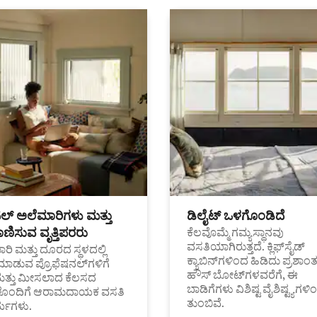
ಟಲ್ ಅಲೆಮಾರಿಗಳು ಮತ್ತು
ಡಿಲೈಟ್ ಒಳಗೊಂಡಿದೆ
ಣಿಸುವ ವೃತ್ತಿಪರರು
ಕೆಲವೊಮ್ಮೆ ಗಮ್ಯಸ್ಥಾನವು
ವಸತಿಯಾಗಿರುತ್ತದೆ. ಕ್ಲಿಫ್‌ಸೈಡ್
ರಿ ಮತ್ತು ದೂರದ ಸ್ಥಳದಲ್ಲಿ
ಕ್ಯಾಬಿನ್‌ಗಳಿಂದ ಹಿಡಿದು ಪ್ರಶಾ
ಮಾಡುವ ಪ್ರೊಫೆಷನಲ್‌ಗಳಿಗೆ
ಹೌಸ್ ಬೋಟ್‌ಗಳವರೆಗೆ, ಈ
ಮತ್ತು ಮೀಸಲಾದ ಕೆಲಸದ
ಬಾಡಿಗೆಗಳು ವಿಶಿಷ್ಟ ವೈಶಿಷ್ಟ್ಯಗಳಿ
ಗಳೊಂದಿಗೆ ಆರಾಮದಾಯಕ ವಸತಿ
ತುಂಬಿವೆ.
್ಯಗಳು.