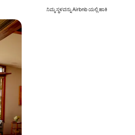
ನಿಮ್ಮ ಸ್ಥಳವನ್ನು Airbnb ಯಲ್ಲಿ ಹಾಕಿ