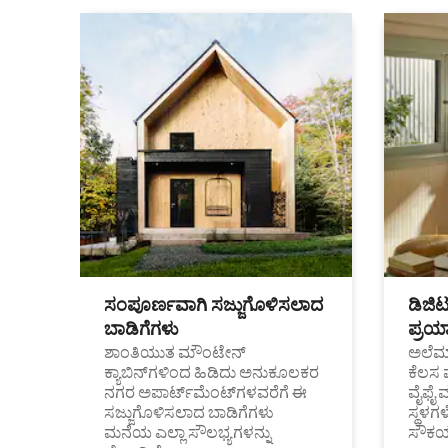
ಸಂಪೂರ್ಣವಾಗಿ ಸಜ್ಜುಗೊಳಿಸಲಾದ
ಡಿಜಿ
ಬಾಡಿಗೆಗಳು
ಪ್ರಯಾ
ಶಾಂತಿಯುತ ಮೌಂಟೇನ್
ಅಲೆಮಾ
ಕ್ಯಾಬಿನ್‌ಗಳಿಂದ ಹಿಡಿದು ಅನುಕೂಲಕರ
ಕೆಲಸ 
ನಗರ ಅಪಾರ್ಟ್‌ಮೆಂಟ್‌ಗಳವರೆಗೆ ಈ
ವೈಫೈ 
ಸಜ್ಜುಗೊಳಿಸಲಾದ ಬಾಡಿಗೆಗಳು
ಸ್ಥಳ
ಮನೆಯ ಎಲ್ಲಾ ಸೌಲಭ್ಯಗಳನ್ನು
ಸೌಕರ