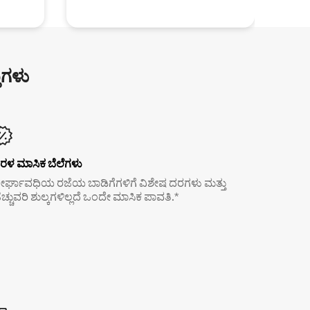
ುಗಳು
ರಳ ಮಾಸಿಕ ಬೆಲೆಗಳು
ೀರ್ಘಾವಧಿಯ ರಜೆಯ ಬಾಡಿಗೆಗಳಿಗೆ ವಿಶೇಷ ದರಗಳು ಮತ್ತು
ೆಚ್ಚುವರಿ ಶುಲ್ಕಗಳಿಲ್ಲದೆ ಒಂದೇ ಮಾಸಿಕ ಪಾವತಿ.*