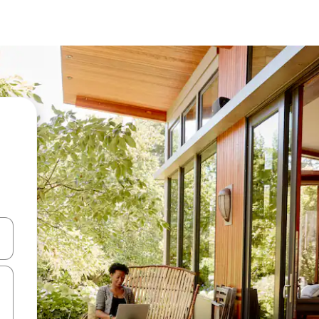
ಂದಿಗೆ ನ್ಯಾವಿಗೇಟ್ ಮಾಡಿ ಅಥವಾ ಸ್ಪರ್ಶ ಅಥವಾ ಸ್ವೈಪ್ ಗೆಸ್ಚರ್‌ಗಳ ಮೂಲಕ ಅನ್ವೇಷಿಸಿ.