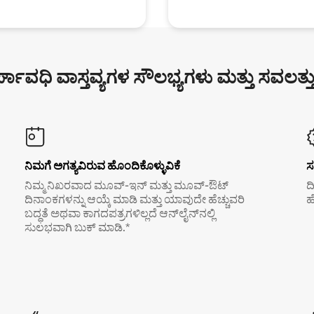
್ಘಾವಧಿ ವಾಸ್ತವ್ಯಗಳ ಸೌಲಭ್ಯಗಳು ಮತ್ತು ಸವಲತ್ತ
ನಿಮಗೆ ಅಗತ್ಯವಿರುವ ಹೊಂದಿಕೊಳ್ಳುವಿಕೆ
ಸ
ನಿಮ್ಮ ನಿಖರವಾದ ಮೂವ್-ಇನ್ ಮತ್ತು ಮೂವ್-ಔಟ್
ದ
ದಿನಾಂಕಗಳನ್ನು ಆಯ್ಕೆ ಮಾಡಿ ಮತ್ತು ಯಾವುದೇ ಹೆಚ್ಚುವರಿ
ಹ
ಬದ್ಧತೆ ಅಥವಾ ಕಾಗದಪತ್ರಗಳಿಲ್ಲದೆ ಆನ್‌ಲೈನ್‌ನಲ್ಲಿ
ಸುಲಭವಾಗಿ ಬುಕ್ ಮಾಡಿ.*