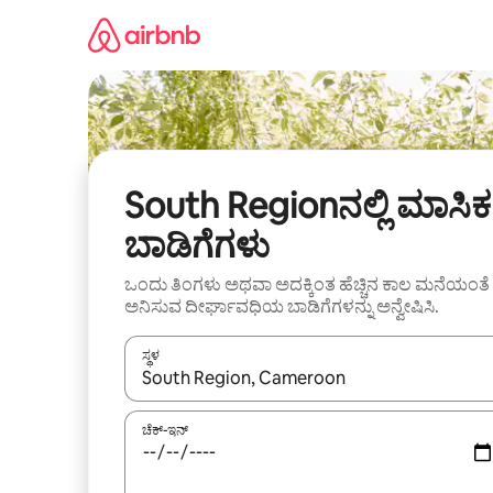
ವಿಷಯಕ್ಕೆ
ಹೋಗಿ
South Regionನಲ್ಲಿ ಮಾಸಿಕ
ಬಾಡಿಗೆಗಳು
ಒಂದು ತಿಂಗಳು ಅಥವಾ ಅದಕ್ಕಿಂತ ಹೆಚ್ಚಿನ ಕಾಲ ಮನೆಯಂತೆ
ಅನಿಸುವ ದೀರ್ಘಾವಧಿಯ ಬಾಡಿಗೆಗಳನ್ನು ಅನ್ವೇಷಿಸಿ.
ಸ್ಥಳ
ಫಲಿತಾಂಶಗಳು ಲಭ್ಯವಿರುವಾಗ, ಅಪ್ ಮತ್ತು ಡೌನ್ ಬಾಣದ ಕೀಲಿಗಳೊ
ಚೆಕ್-ಇನ್