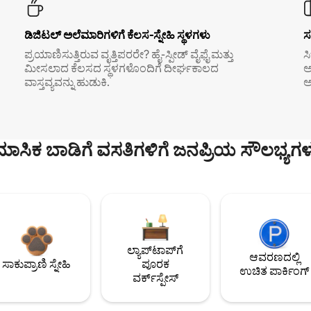
ಡಿಜಿಟಲ್ ಅಲೆಮಾರಿಗಳಿಗೆ ಕೆಲಸ-ಸ್ನೇಹಿ ಸ್ಥಳಗಳು
ಸ
ಪ್ರಯಾಣಿಸುತ್ತಿರುವ ವೃತ್ತಿಪರರೇ? ಹೈ-ಸ್ಪೀಡ್ ವೈಫೈ ಮತ್ತು
ಸ
ಮೀಸಲಾದ ಕೆಲಸದ ಸ್ಥಳಗಳೊಂದಿಗೆ ದೀರ್ಘಕಾಲದ
ಅ
ವಾಸ್ತವ್ಯವನ್ನು ಹುಡುಕಿ.
ಅ
ಮಾಸಿಕ ಬಾಡಿಗೆ ವಸತಿಗಳಿಗೆ ಜನಪ್ರಿಯ ಸೌಲಭ್ಯಗಳ
ಲ್ಯಾಪ್‌ಟಾಪ್‌ಗೆ
ಆವರಣದಲ್ಲಿ
ಸಾಕುಪ್ರಾಣಿ ಸ್ನೇಹಿ
ಪೂರಕ
ಉಚಿತ ಪಾರ್ಕಿಂಗ್
ವರ್ಕ್‌ಸ್ಪೇಸ್