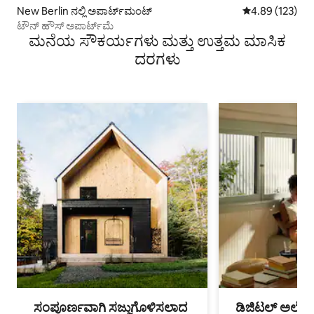
New Berlin ನಲ್ಲಿ ಅಪಾರ್ಟ್‌ಮಂಟ್
5 ರಲ್ಲಿ 4.89 ಸರಾ
4.89 (123)
ಟೌನ್ ಹೌಸ್ ಅಪಾರ್ಟ್‌ಮೆ
ಮನೆಯ ಸೌಕರ್ಯಗಳು ಮತ್ತು ಉತ್ತಮ ಮಾಸಿಕ
ದರಗಳು
ಸಂಪೂರ್ಣವಾಗಿ ಸಜ್ಜುಗೊಳಿಸಲಾದ
ಡಿಜಿಟಲ್ ಅಲೆಮಾ