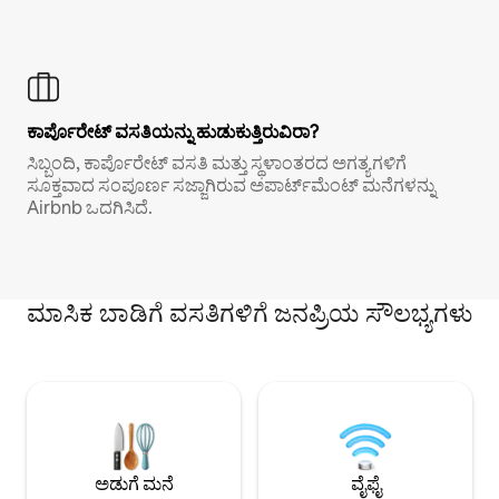
ಕಾರ್ಪೊರೇಟ್ ವಸತಿಯನ್ನು ಹುಡುಕುತ್ತಿರುವಿರಾ?
ಸಿಬ್ಬಂದಿ, ಕಾರ್ಪೊರೇಟ್ ವಸತಿ ಮತ್ತು ಸ್ಥಳಾಂತರದ ಅಗತ್ಯಗಳಿಗೆ
ಸೂಕ್ತವಾದ ಸಂಪೂರ್ಣ ಸಜ್ಜಾಗಿರುವ ಅಪಾರ್ಟ್‌ಮೆಂಟ್ ಮನೆಗಳನ್ನು
Airbnb ಒದಗಿಸಿದೆ.
ಮಾಸಿಕ ಬಾಡಿಗೆ ವಸತಿಗಳಿಗೆ ಜನಪ್ರಿಯ ಸೌಲಭ್ಯಗಳು
ಅಡುಗೆ ಮನೆ
ವೈಫೈ