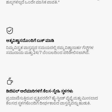
ಶುಲ್ಕಗಳಿಲ್ಲದೆ ಒಂದೇ ಮಾಸಿಕ ಪಾವತಿ.*
ಆತ್ಮವಿಶ್ವಾಸದೊಂದಿಗೆ ಬುಕ್ ಮಾಡಿ
ನಿಮ್ಮ ವಿಸ್ತೃತ ವಾಸ್ತವ್ಯದ ಸಮಯದಲ್ಲಿ ನಮ್ಮ ವಿಶ್ವಾಸಾರ್ಹ ಗೆಸ್ಟ್‌ಗಳ
ಸಮುದಾಯ ಮತ್ತು 24/7 ಬೆಂಬಲದಿಂದ ಪರಿಶೀಲಿಸಲಾಗಿದೆ.
ಡಿಜಿಟಲ್ ಅಲೆಮಾರಿಗಳಿಗೆ ಕೆಲಸ-ಸ್ನೇಹಿ ಸ್ಥಳಗಳು
ಪ್ರಯಾಣಿಸುತ್ತಿರುವ ವೃತ್ತಿಪರರೇ? ಹೈ-ಸ್ಪೀಡ್ ವೈಫೈ ಮತ್ತು ಮೀಸಲಾದ
ಕೆಲಸದ ಸ್ಥಳಗಳೊಂದಿಗೆ ದೀರ್ಘಕಾಲದ ವಾಸ್ತವ್ಯವನ್ನು ಹುಡುಕಿ.