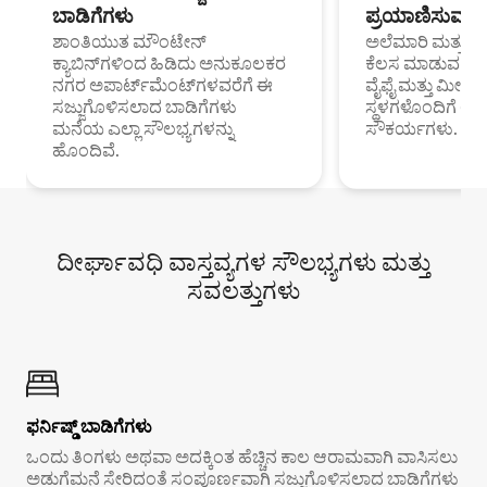
ಬಾಡಿಗೆಗಳು
ಪ್ರಯಾಣಿಸುವ ವೃತ
ಶಾಂತಿಯುತ ಮೌಂಟೇನ್
ಅಲೆಮಾರಿ ಮತ್ತು ದೂ
ಕ್ಯಾಬಿನ್‌ಗಳಿಂದ ಹಿಡಿದು ಅನುಕೂಲಕರ
ಕೆಲಸ ಮಾಡುವ ಪ್ರೊ
ನಗರ ಅಪಾರ್ಟ್‌ಮೆಂಟ್‌ಗಳವರೆಗೆ ಈ
ವೈಫೈ ಮತ್ತು ಮೀಸ
ಸಜ್ಜುಗೊಳಿಸಲಾದ ಬಾಡಿಗೆಗಳು
ಸ್ಥಳಗಳೊಂದಿಗೆ 
ಮನೆಯ ಎಲ್ಲಾ ಸೌಲಭ್ಯಗಳನ್ನು
ಸೌಕರ್ಯಗಳು.
ಹೊಂದಿವೆ.
ದೀರ್ಘಾವಧಿ ವಾಸ್ತವ್ಯಗಳ ಸೌಲಭ್ಯಗಳು ಮತ್ತು
ಸವಲತ್ತುಗಳು
ಫರ್ನಿಷ್ಡ್ ಬಾಡಿಗೆಗಳು
ಒಂದು ತಿಂಗಳು ಅಥವಾ ಅದಕ್ಕಿಂತ ಹೆಚ್ಚಿನ ಕಾಲ ಆರಾಮವಾಗಿ ವಾಸಿಸಲು
ಅಡುಗೆಮನೆ ಸೇರಿದಂತೆ ಸಂಪೂರ್ಣವಾಗಿ ಸಜ್ಜುಗೊಳಿಸಲಾದ ಬಾಡಿಗೆಗಳು