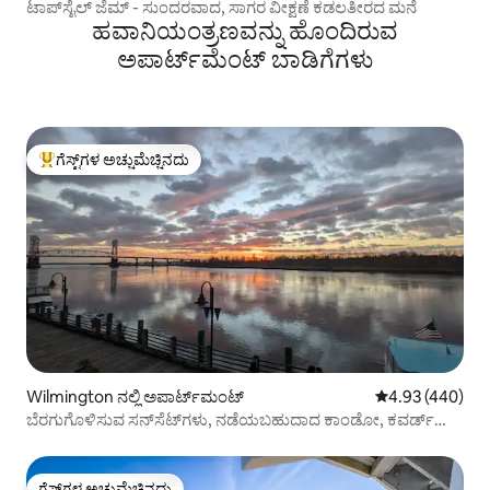
ಟಾಪ್‌ಸೈಲ್ ಜೆಮ್ - ಸುಂದರವಾದ, ಸಾಗರ ವೀಕ್ಷಣೆ ಕಡಲತೀರದ ಮನೆ
ಹವಾನಿಯಂತ್ರಣವನ್ನು ಹೊಂದಿರುವ
ಅಪಾರ್ಟ್‌ಮೆಂಟ್‌ ಬಾಡಿಗೆಗಳು
ಗೆಸ್ಟ್‌ಗಳ ಅಚ್ಚುಮೆಚ್ಚಿನದು
ಗೆಸ್ಟ್‌ಗಳಿಗೆ ಅತಿ ಹೆಚ್ಚು ಅಚ್ಚುಮೆಚ್ಚಿನದು
Wilmington ನಲ್ಲಿ ಅಪಾರ್ಟ್‌ಮಂಟ್
5 ರಲ್ಲಿ 4.93 ಸರಾ
4.93 (440)
ಬೆರಗುಗೊಳಿಸುವ ಸನ್‌ಸೆಟ್‌ಗಳು, ನಡೆಯಬಹುದಾದ ಕಾಂಡೋ, ಕವರ್ಡ್
ಪಾರ್ಕಿಂಗ್
ಗೆಸ್ಟ್‌ಗಳ ಅಚ್ಚುಮೆಚ್ಚಿನದು