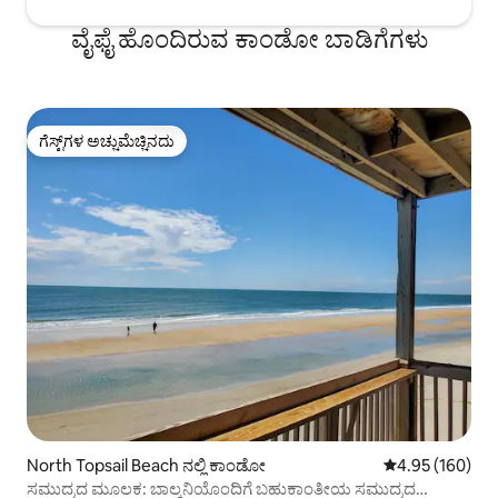
ವೈಫೈ ಹೊಂದಿರುವ ಕಾಂಡೋ ಬಾಡಿಗೆಗಳು
ಗೆಸ್ಟ್‌ಗಳ ಅಚ್ಚುಮೆಚ್ಚಿನದು
ಗೆಸ್ಟ್‌ಗಳ ಅಚ್ಚುಮೆಚ್ಚಿನದು
North Topsail Beach ನಲ್ಲಿ ಕಾಂಡೋ
5 ರಲ್ಲಿ 4.95 ಸರಾ
4.95 (160)
ಸಮುದ್ರದ ಮೂಲಕ: ಬಾಲ್ಕನಿಯೊಂದಿಗೆ ಬಹುಕಾಂತೀಯ ಸಮುದ್ರದ