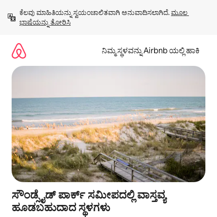
ವಿಷಯಕ್ಕೆ
ಕೆಲವು ಮಾಹಿತಿಯನ್ನು ಸ್ವಯಂಚಾಲಿತವಾಗಿ ಅನುವಾದಿಸಲಾಗಿದೆ. 
ಮೂಲ 
ಹೋಗಿ
ಭಾಷೆಯನ್ನು ತೋರಿಸಿ
ನಿಮ್ಮ ಸ್ಥಳವನ್ನು Airbnb ಯಲ್ಲಿ ಹಾಕಿ
ಸೌಂಡ್ಸೈಡ್ ಪಾರ್ಕ್ ಸಮೀಪದಲ್ಲಿ ವಾಸ್ತವ್ಯ
ಹೂಡಬಹುದಾದ ಸ್ಥಳಗಳು