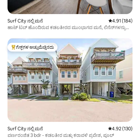
Surf City ನಲ್ಲಿ ಮನೆ
5 ರಲ್ಲಿ 4.91 ಸರಾ
4.91 (184)
ಹಾಟ್ ಟಬ್ ಹೊಂದಿರುವ ಕಡಲತೀರದ ಮುಂಭಾಗದ ಮನೆ, ಲಿನೆನ್‌ಗಳನ್ನು
ಒದಗಿಸಲಾಗಿದೆ
ಗೆಸ್ಟ್‌ಗಳ ಅಚ್ಚುಮೆಚ್ಚಿನದು
ಗೆಸ್ಟ್‌ಗಳಿಗೆ ಅತಿ ಹೆಚ್ಚು ಅಚ್ಚುಮೆಚ್ಚಿನದು
Surf City ನಲ್ಲಿ ಮನೆ
5 ರಲ್ಲಿ 4.92 ಸರಾ
4.92 (130)
ವರ್ಣರಂಜಿತ 3 bdr - ಕಡಲತೀರ ಮತ್ತು ಕರಾವಳಿ ಪ್ರವೇಶ, ಪೂಲ್