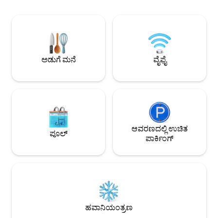
ಸ್ಥಳಗಳಿಗೆ ಹತ್ತಿರವ
ಪ್ರವೇಶವಿದೆ. ಎರಡೂ ಹೊರಾಂಗಣ ಶವರ್‌ಗಳನ್ನು
ಮೇಲಿನ ಮಹಡಿಯ ಟೌನ
ನಾನೇ ನಿರ್ಮಿಸಿದ್ದೇನೆ, ಆದ್ದರಿಂದ ನೀವು ಒಳಗೆ ಹೆಜ್ಜೆ
ಮತ್ತು ವಿಶ್ರಾಂತಿಯಿಂ
ಹಾಕಿದ ಕ್ಷಣದಿಂದಲೇ ಅದು ಶಾಂತವಾಗಿದೆ ಮತ್ತು
ಕಡಲತೀರದ ಪ್ರವಾಸಗಳಿಗ
ಚೆನ್ನಾಗಿ ನೋಡಿಕೊಳ್ಳಲಾಗಿದೆ ಎಂದು ಅನಿಸುತ್ತದೆ.
ದಯವಿಟ್ಟು ಗಮನಿಸಿ:
ಕಡಲತೀರದ ಸಲಕರಣೆಗಳು, ಮಕ್ಕಳ ಆಟಿಕೆಗಳು,
ಪ್ರತ್ಯೇಕ ಬಾಡಿಗೆಯಾಗಿದೆ 
ಸರ್ಫ್‌ಬೋರ್ಡ್ ಕೂಡ ಇದೆ, ಮತ್ತು ನಿಮಗೆ ಅಗತ್ಯವಿದ್ದರೆ
ಪ್ರದೇಶವನ್ನು ಹಂಚಿಕೊಳ್ಳ
ಅಡುಗೆ ಮನೆ
ವೈಫೈ
EV ಚಾರ್ಜರ್ ಕೂಡ ಇದೆ. ನಿಮಗಾಗಿ ಇವು ಕಾಯುತ್ತಿವೆ:
ಆವರಣದಲ್ಲಿ ಉಚಿತ
ಪೂಲ್
ಪಾರ್ಕಿಂಗ್
ಹವಾನಿಯಂತ್ರಣ