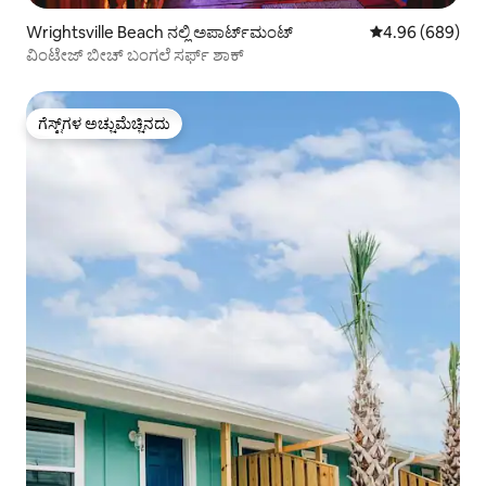
Wrightsville Beach ನಲ್ಲಿ ಅಪಾರ್ಟ್‌ಮಂಟ್
5 ರಲ್ಲಿ 4.96 ಸರಾಸ
4.96 (689)
ವಿಂಟೇಜ್ ಬೀಚ್ ಬಂಗಲೆ ಸರ್ಫ್ ಶಾಕ್
ಗೆಸ್ಟ್‌ಗಳ ಅಚ್ಚುಮೆಚ್ಚಿನದು
ಗೆಸ್ಟ್‌ಗಳ ಅಚ್ಚುಮೆಚ್ಚಿನದು