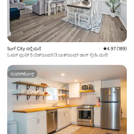
Surf City ನಲ್ಲಿ ಮನೆ
5 ರಲ್ಲಿ 4.97 ಸರಾ
4.97 (189)
ಓಷನ್ ಫ್ರಂಟ್ 5 ಬೆಡ್‌ರೂಮ್/3 ಬಾತ್‌ರೂಮ್ ಡಾಗ್ ಸ್ನೇಹಿ ಮನೆ!
ಸೂಪರ್‌ಹೋಸ್ಟ್
ಸೂಪರ್‌ಹೋಸ್ಟ್