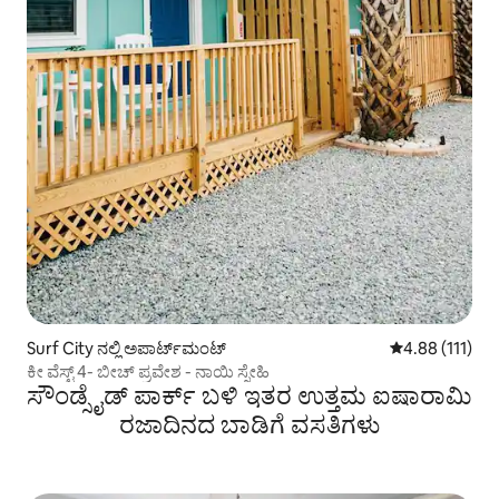
Surf City ನಲ್ಲಿ ಅಪಾರ್ಟ್‌ಮಂಟ್
5 ರಲ್ಲಿ 4.88 ಸರಾ
4.88 (111)
ಕೀ ವೆಸ್ಟ್ 4- ಬೀಚ್ ಪ್ರವೇಶ - ನಾಯಿ ಸ್ನೇಹಿ
ಸೌಂಡ್ಸೈಡ್ ಪಾರ್ಕ್ ಬಳಿ ಇತರ ಉತ್ತಮ ಐಷಾರಾಮಿ
ರಜಾದಿನದ ಬಾಡಿಗೆ ವಸತಿಗಳು