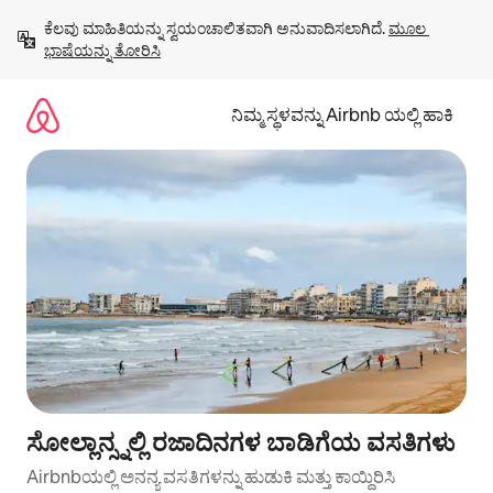
ವಿಷಯಕ್ಕೆ
ಕೆಲವು ಮಾಹಿತಿಯನ್ನು ಸ್ವಯಂಚಾಲಿತವಾಗಿ ಅನುವಾದಿಸಲಾಗಿದೆ. 
ಮೂಲ 
ಹೋಗಿ
ಭಾಷೆಯನ್ನು ತೋರಿಸಿ
ನಿಮ್ಮ ಸ್ಥಳವನ್ನು Airbnb ಯಲ್ಲಿ ಹಾಕಿ
ಸೋಲ್ಲಾನ್ಸ್ನಲ್ಲಿ ರಜಾದಿನಗಳ ಬಾಡಿಗೆಯ ವಸತಿಗಳು
Airbnbಯಲ್ಲಿ ಅನನ್ಯ ವಸತಿಗಳನ್ನು ಹುಡುಕಿ ಮತ್ತು ಕಾಯ್ದಿರಿಸಿ