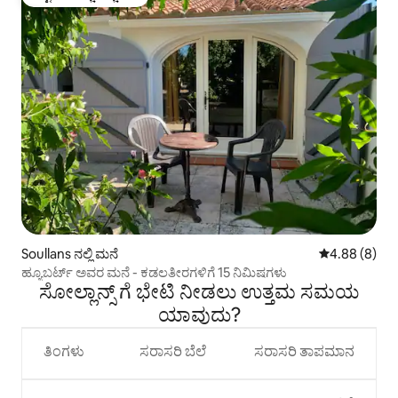
ಗೆಸ್ಟ್‌ಗಳ ಅಚ್ಚುಮೆಚ್ಚಿನದು
Soullans ನಲ್ಲಿ ಮನೆ
5 ರಲ್ಲಿ 4.88 ಸ
4.88 (8)
ಹ್ಯೂಬರ್ಟ್ ಅವರ ಮನೆ - ಕಡಲತೀರಗಳಿಗೆ 15 ನಿಮಿಷಗಳು
ಸೋಲ್ಲಾನ್ಸ್ ಗೆ ಭೇಟಿ ನೀಡಲು ಉತ್ತಮ ಸಮಯ
ಯಾವುದು?
ತಿಂಗಳು
ಸರಾಸರಿ ಬೆಲೆ
ಸರಾಸರಿ ತಾಪಮಾನ