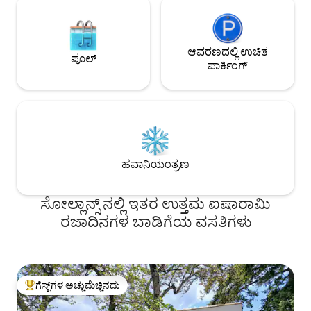
ಆವರಣದಲ್ಲಿ ಉಚಿತ
ಪೂಲ್
ಪಾರ್ಕಿಂಗ್
ಹವಾನಿಯಂತ್ರಣ
ಸೋಲ್ಲಾನ್ಸ್ ನಲ್ಲಿ ಇತರ ಉತ್ತಮ ಐಷಾರಾಮಿ
ರಜಾದಿನಗಳ ಬಾಡಿಗೆಯ ವಸತಿಗಳು
ಗೆಸ್ಟ್‌ಗಳ ಅಚ್ಚುಮೆಚ್ಚಿನದು
ಗೆಸ್ಟ್‌ಗಳಿಗೆ ಅತಿ ಹೆಚ್ಚು ಅಚ್ಚುಮೆಚ್ಚಿನದು