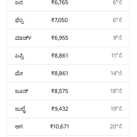
ಜನ
₹6,765
6°ಸೆ
ಫೆಬ್ರ
₹7,050
6°ಸೆ
ಮಾರ್ಚ್
₹6,955
9°ಸೆ
ಏಪ್ರಿ
₹8,861
11°ಸೆ
ಮೇ
₹8,861
14°ಸೆ
ಜೂನ್
₹8,575
18°ಸೆ
ಜುಲೈ
₹9,432
19°ಸೆ
ಆಗ
₹10,671
20°ಸೆ