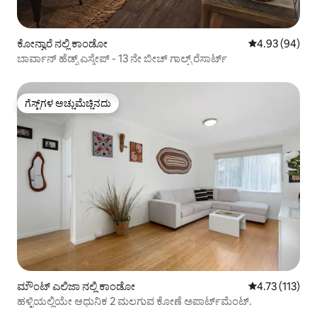
ಕೋನ್ವಾರೆ ನಲ್ಲಿ ಕಾಂಡೋ
5 ರಲ್ಲಿ 4.93 ಸರ
4.93 (94)
ಬಾರ್ವಾನ್ ಹೆಡ್ಸ್ ಎಸ್ಕೇಪ್ - 13 ನೇ ಬೀಚ್ ಗಾಲ್ಫ್ ರೆಸಾರ್ಟ್
ಗೆಸ್ಟ್‌ಗಳ ಅಚ್ಚುಮೆಚ್ಚಿನದು
ಗೆಸ್ಟ್‌ಗಳ ಅಚ್ಚುಮೆಚ್ಚಿನದು
ಮೌಂಟ್ ಎಲಿಜಾ ನಲ್ಲಿ ಕಾಂಡೋ
5 ರಲ್ಲಿ 4.73 ಸರಾ
4.73 (113)
ಹಳ್ಳಿಯಲ್ಲಿಯೇ ಆಧುನಿಕ 2 ಮಲಗುವ ಕೋಣೆ ಅಪಾರ್ಟ್‌ಮೆಂಟ್.