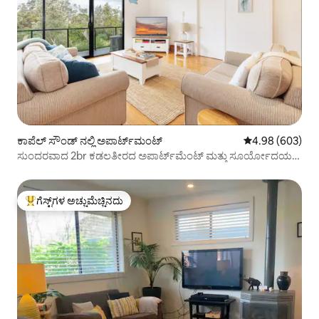
ಕಾಪೆಲ್ ಸೌಂಡ್ ನಲ್ಲಿ ಅಪಾರ್ಟ್‌ಮಂಟ್
5 ರಲ್ಲಿ 4.98 ಸರಾ
4.98 (603)
ಸುಂದರವಾದ 2br ಕಡಲತೀರದ ಅಪಾರ್ಟ್‌ಮೆಂಟ್ ಮತ್ತು ಸೂರ್ಯೋದಯ
ವೀಕ್ಷಣೆಗಳು
ಗೆಸ್ಟ್‌ಗಳ ಅಚ್ಚುಮೆಚ್ಚಿನದು
ಗೆಸ್ಟ್‌ಗಳಿಗೆ ಅತಿ ಹೆಚ್ಚು ಅಚ್ಚುಮೆಚ್ಚಿನದು