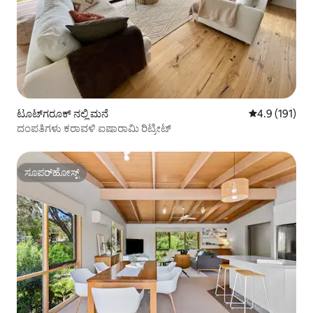
ಟೂಟ್‌ಗರೂಕ್ ನಲ್ಲಿ ಮನೆ
5 ರಲ್ಲಿ 4.9 ಸರಾ
4.9 (191)
ದಂಪತಿಗಳು ಕರಾವಳಿ ಐಷಾರಾಮಿ ರಿಟ್ರೀಟ್
ಸೂಪರ್‌ಹೋಸ್ಟ್
ಸೂಪರ್‌ಹೋಸ್ಟ್