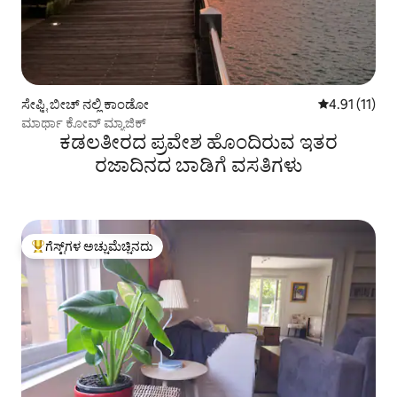
ಸೇಫ್ಟಿ ಬೀಚ್ ನಲ್ಲಿ ಕಾಂಡೋ
5 ರಲ್ಲಿ 4.91 ಸ
4.91 (11)
ಮಾರ್ಥಾ ಕೋವ್ ಮ್ಯಾಜಿಕ್
ಕಡಲತೀರದ ಪ್ರವೇಶ ಹೊಂದಿರುವ ಇತರ
ರಜಾದಿನದ ಬಾಡಿಗೆ ವಸತಿಗಳು
ಗೆಸ್ಟ್‌ಗಳ ಅಚ್ಚುಮೆಚ್ಚಿನದು
ಗೆಸ್ಟ್‌ಗಳಿಗೆ ಅತಿ ಹೆಚ್ಚು ಅಚ್ಚುಮೆಚ್ಚಿನದು