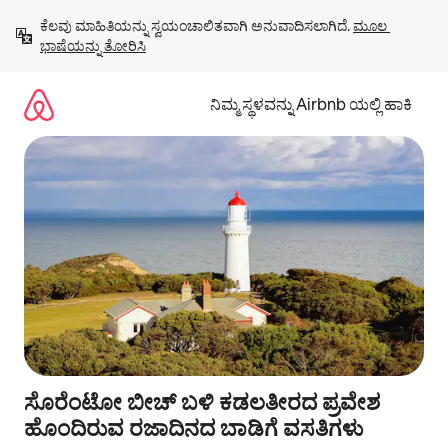
ವಿಷಯಕ್ಕೆ
ಕೆಲವು ಮಾಹಿತಿಯನ್ನು ಸ್ವಯಂಚಾಲಿತವಾಗಿ ಅನುವಾದಿಸಲಾಗಿದೆ. 
ಮೂಲ 
ಹೋಗಿ
ಭಾಷೆಯನ್ನು ತೋರಿಸಿ
ನಿಮ್ಮ ಸ್ಥಳವನ್ನು Airbnb ಯಲ್ಲಿ ಹಾಕಿ
ಸೊರೆಂಟೋ ಬೀಚ್ ಬಳಿ ಕಡಲತೀರದ ಪ್ರವೇಶ
ಹೊಂದಿರುವ ರಜಾದಿನದ ಬಾಡಿಗೆ ವಸತಿಗಳು