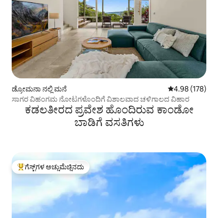
ಡ್ರೋಮನಾ ನಲ್ಲಿ ಮನೆ
5 ರಲ್ಲಿ 4.98 ಸರಾ
4.98 (178)
ಸಾಗರ ವಿಹಂಗಮ ನೋಟಗಳೊಂದಿಗೆ ವಿಶಾಲವಾದ ಚಳಿಗಾಲದ ವಿಹಾರ
ಕಡಲತೀರದ ಪ್ರವೇಶ ಹೊಂದಿರುವ ಕಾಂಡೋ
ಬಾಡಿಗೆ ವಸತಿಗಳು
ಗೆಸ್ಟ್‌ಗಳ ಅಚ್ಚುಮೆಚ್ಚಿನದು
ಗೆಸ್ಟ್‌ಗಳಿಗೆ ಅತಿ ಹೆಚ್ಚು ಅಚ್ಚುಮೆಚ್ಚಿನದು