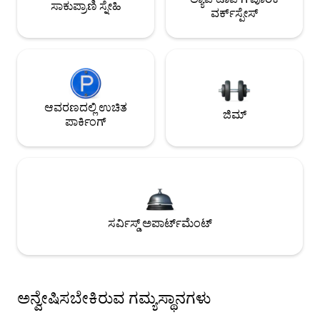
ಸಾಕುಪ್ರಾಣಿ ಸ್ನೇಹಿ
ವರ್ಕ್‌ಸ್ಪೇಸ್
ಆವರಣದಲ್ಲಿ ಉಚಿತ
ಜಿಮ್
ಪಾರ್ಕಿಂಗ್
ಸರ್ವಿಸ್ಡ್ ಅಪಾರ್ಟ್‌ಮೆಂಟ್
ಅನ್ವೇಷಿಸಬೇಕಿರುವ ಗಮ್ಯಸ್ಥಾನಗಳು