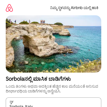
ವಿಷಯಕ್ಕೆ
ಹೋಗಿ
ನಿಮ್ಮ ಸ್ಥಳವನ್ನು Airbnb ಯಲ್ಲಿ ಹಾಕಿ
Sorbolaನಲ್ಲಿ ಮಾಸಿಕ ಬಾಡಿಗೆಗಳು
ಒಂದು ತಿಂಗಳು ಅಥವಾ ಅದಕ್ಕಿಂತ ಹೆಚ್ಚಿನ ಕಾಲ ಮನೆಯಂತೆ ಅನಿಸುವ
ದೀರ್ಘಾವಧಿಯ ಬಾಡಿಗೆಗಳನ್ನು ಅನ್ವೇಷಿಸಿ.
ಸ್ಥಳ
ಫಲಿತಾಂಶಗಳು ಲಭ್ಯವಿರುವಾಗ, ಅಪ್ ಮತ್ತು ಡೌನ್ ಬಾಣದ ಕೀಲಿಗಳೊಂದಿಗೆ ನ್ಯಾವಿಗೇಟ