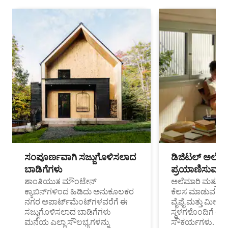
ಸಂಪೂರ್ಣವಾಗಿ ಸಜ್ಜುಗೊಳಿಸಲಾದ
ಡಿಜಿಟಲ್ ಅಲೆಮಾ
ಬಾಡಿಗೆಗಳು
ಪ್ರಯಾಣಿಸುವ ವೃತ
ಶಾಂತಿಯುತ ಮೌಂಟೇನ್
ಅಲೆಮಾರಿ ಮತ್ತು ದೂ
ಕ್ಯಾಬಿನ್‌ಗಳಿಂದ ಹಿಡಿದು ಅನುಕೂಲಕರ
ಕೆಲಸ ಮಾಡುವ ಪ್ರೊ
ನಗರ ಅಪಾರ್ಟ್‌ಮೆಂಟ್‌ಗಳವರೆಗೆ ಈ
ವೈಫೈ ಮತ್ತು ಮೀಸ
ಸಜ್ಜುಗೊಳಿಸಲಾದ ಬಾಡಿಗೆಗಳು
ಸ್ಥಳಗಳೊಂದಿಗೆ 
ಮನೆಯ ಎಲ್ಲಾ ಸೌಲಭ್ಯಗಳನ್ನು
ಸೌಕರ್ಯಗಳು.