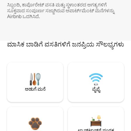
ಸಿಬ್ಬಂದಿ, ಕಾರ್ಪೊರೇಟ್ ವಸತಿ ಮತ್ತು ಸ್ಥಳಾಂತರದ ಅಗತ್ಯಗಳಿಗೆ
ಸೂಕ್ತವಾದ ಸಂಪೂರ್ಣ ಸಜ್ಜಾಗಿರುವ ಅಪಾರ್ಟ್‌ಮೆಂಟ್ ಮನೆಗಳನ್ನು
Airbnb ಒದಗಿಸಿದೆ.
ಮಾಸಿಕ ಬಾಡಿಗೆ ವಸತಿಗಳಿಗೆ ಜನಪ್ರಿಯ ಸೌಲಭ್ಯಗಳು
ಅಡುಗೆ ಮನೆ
ವೈಫೈ
ಲ್ಯಾಪ್‌ಟಾಪ್‌ಗೆ ಪೂರಕ