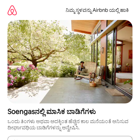
ವಿಷಯಕ್ಕೆ
ಹೋಗಿ
ನಿಮ್ಮ ಸ್ಥಳವನ್ನು Airbnb ಯಲ್ಲಿ ಹಾಕಿ
Soengasನಲ್ಲಿ ಮಾಸಿಕ ಬಾಡಿಗೆಗಳು
ಒಂದು ತಿಂಗಳು ಅಥವಾ ಅದಕ್ಕಿಂತ ಹೆಚ್ಚಿನ ಕಾಲ ಮನೆಯಂತೆ ಅನಿಸುವ
ದೀರ್ಘಾವಧಿಯ ಬಾಡಿಗೆಗಳನ್ನು ಅನ್ವೇಷಿಸಿ.