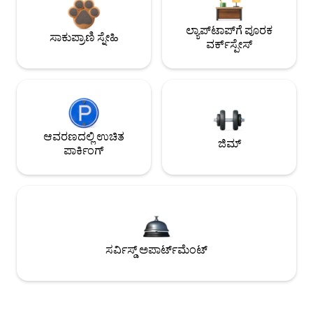
ಲ್ಯಾಪ್‌ಟಾಪ್‌ಗೆ ಪೂರಕ
ಸಾಕುಪ್ರಾಣಿ ಸ್ನೇಹಿ
ವರ್ಕ್‌ಸ್ಪೇಸ್
ಆವರಣದಲ್ಲಿ ಉಚಿತ
ಜಿಮ್
ಪಾರ್ಕಿಂಗ್
ಸರ್ವಿಸ್ಡ್ ಅಪಾರ್ಟ್‌ಮೆಂಟ್