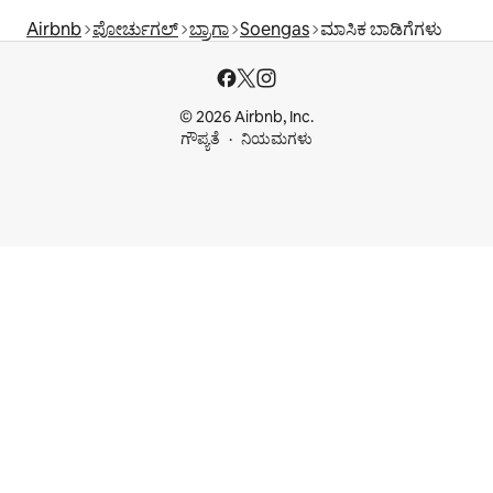
Airbnb
ಪೋರ್ಚುಗಲ್
ಬ್ರಾಗಾ
Soengas
ಮಾಸಿಕ ಬಾಡಿಗೆಗಳು
© 2026 Airbnb, Inc.
ಗೌಪ್ಯತೆ
ನಿಯಮಗಳು