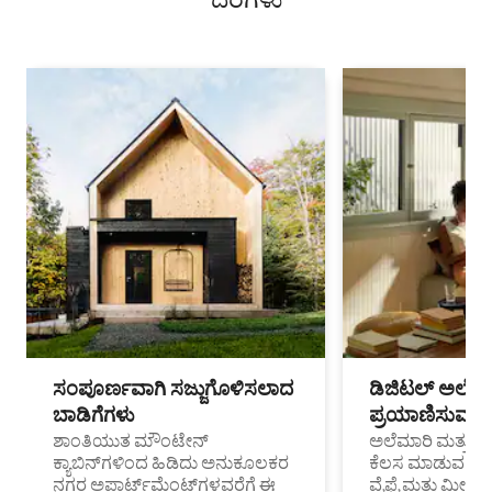
ಸಂಪೂರ್ಣವಾಗಿ ಸಜ್ಜುಗೊಳಿಸಲಾದ
ಡಿಜಿಟಲ್ ಅಲೆಮಾ
ಬಾಡಿಗೆಗಳು
ಪ್ರಯಾಣಿಸುವ ವೃತ
ಶಾಂತಿಯುತ ಮೌಂಟೇನ್
ಅಲೆಮಾರಿ ಮತ್ತು ದೂ
ಕ್ಯಾಬಿನ್‌ಗಳಿಂದ ಹಿಡಿದು ಅನುಕೂಲಕರ
ಕೆಲಸ ಮಾಡುವ ಪ್ರೊ
ನಗರ ಅಪಾರ್ಟ್‌ಮೆಂಟ್‌ಗಳವರೆಗೆ ಈ
ವೈಫೈ ಮತ್ತು ಮೀಸ