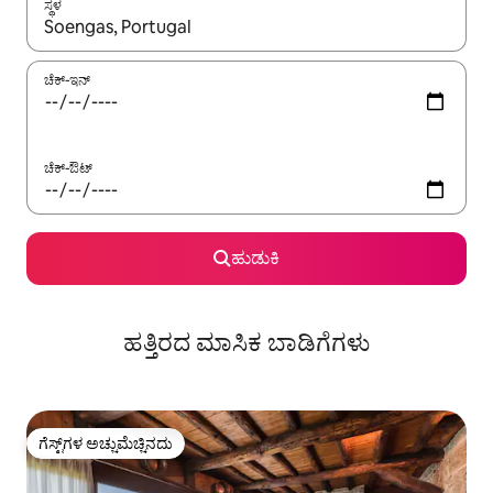
ಸ್ಥಳ
ಫಲಿತಾಂಶಗಳು ಲಭ್ಯವಿರುವಾಗ, ಅಪ್ ಮತ್ತು ಡೌನ್ ಬಾಣದ ಕೀಲಿಗಳೊಂದಿಗೆ ನ್ಯಾವಿಗೇಟ
ಚೆಕ್-ಇನ್
ಚೆಕ್-ಔಟ್
ಹುಡುಕಿ
ಹತ್ತಿರದ ಮಾಸಿಕ ಬಾಡಿಗೆಗಳು
ಗೆಸ್ಟ್‌ಗಳ ಅಚ್ಚುಮೆಚ್ಚಿನದು
ಗೆಸ್ಟ್‌ಗಳ ಅಚ್ಚುಮೆಚ್ಚಿನದು