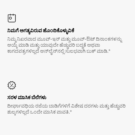
ನಿಮಗೆ ಅಗತ್ಯವಿರುವ ಹೊಂದಿಕೊಳ್ಳುವಿಕೆ
ನಿಮ್ಮ ನಿಖರವಾದ ಮೂವ್-ಇನ್ ಮತ್ತು ಮೂವ್-ಔಟ್ ದಿನಾಂಕಗಳನ್ನು
ಆಯ್ಕೆ ಮಾಡಿ ಮತ್ತು ಯಾವುದೇ ಹೆಚ್ಚುವರಿ ಬದ್ಧತೆ ಅಥವಾ
ಕಾಗದಪತ್ರಗಳಿಲ್ಲದೆ ಆನ್‌ಲೈನ್‌ನಲ್ಲಿ ಸುಲಭವಾಗಿ ಬುಕ್ ಮಾಡಿ.*
ಸರಳ ಮಾಸಿಕ ಬೆಲೆಗಳು
ದೀರ್ಘಾವಧಿಯ ರಜೆಯ ಬಾಡಿಗೆಗಳಿಗೆ ವಿಶೇಷ ದರಗಳು ಮತ್ತು ಹೆಚ್ಚುವರಿ
ಶುಲ್ಕಗಳಿಲ್ಲದೆ ಒಂದೇ ಮಾಸಿಕ ಪಾವತಿ.*