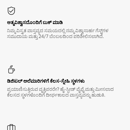
ಆತ್ಮವಿಶ್ವಾಸದೊಂದಿಗೆ ಬುಕ್ ಮಾಡಿ
ನಿಮ್ಮ ವಿಸ್ತೃತ ವಾಸ್ತವ್ಯದ ಸಮಯದಲ್ಲಿ ನಮ್ಮ ವಿಶ್ವಾಸಾರ್ಹ ಗೆಸ್ಟ್‌ಗಳ
ಸಮುದಾಯ ಮತ್ತು 24/7 ಬೆಂಬಲದಿಂದ ಪರಿಶೀಲಿಸಲಾಗಿದೆ.
ಡಿಜಿಟಲ್ ಅಲೆಮಾರಿಗಳಿಗೆ ಕೆಲಸ-ಸ್ನೇಹಿ ಸ್ಥಳಗಳು
ಪ್ರಯಾಣಿಸುತ್ತಿರುವ ವೃತ್ತಿಪರರೇ? ಹೈ-ಸ್ಪೀಡ್ ವೈಫೈ ಮತ್ತು ಮೀಸಲಾದ
ಕೆಲಸದ ಸ್ಥಳಗಳೊಂದಿಗೆ ದೀರ್ಘಕಾಲದ ವಾಸ್ತವ್ಯವನ್ನು ಹುಡುಕಿ.