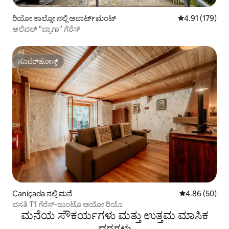
ರಿಯೋ ಕಾಲ್ಡೋ ನಲ್ಲಿ ಅಪಾರ್ಟ್‌ಮಂಟ್
5 ರಲ್ಲಿ 4.91 ಸರಾ
4.91 (179)
ಆಲಿವಲ್ "ಬ್ರಾಗಾ" ಗೆರೆಸ್
ಸೂಪರ್‌ಹೋಸ್ಟ್
ಸೂಪರ್‌ಹೋಸ್ಟ್
Caniçada ನಲ್ಲಿ ಮನೆ
5 ರಲ್ಲಿ 4.86 ಸರ
4.86 (50)
ವಸತಿ T1 ಗೆರೆಸ್-ಜುಂಟೊ ಅಯೋ ರಿಯೊ
ಮನೆಯ ಸೌಕರ್ಯಗಳು ಮತ್ತು ಉತ್ತಮ ಮಾಸಿಕ
ದರಗಳು