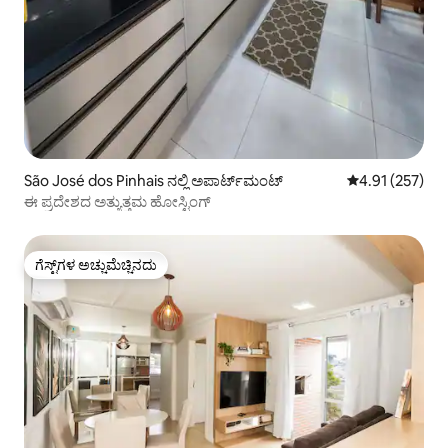
São José dos Pinhais ನಲ್ಲಿ ಅಪಾರ್ಟ್‌ಮಂಟ್
5 ರಲ್ಲಿ 4.91 ಸರಾ
4.91 (257)
ಈ ಪ್ರದೇಶದ ಅತ್ಯುತ್ತಮ ಹೋಸ್ಟಿಂಗ್
ಗೆಸ್ಟ್‌ಗಳ ಅಚ್ಚುಮೆಚ್ಚಿನದು
ಗೆಸ್ಟ್‌ಗಳ ಅಚ್ಚುಮೆಚ್ಚಿನದು