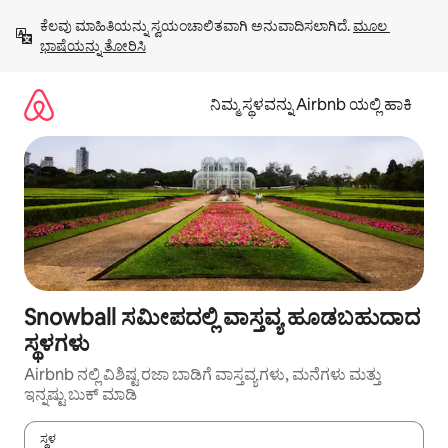
ವಿಷಯಕ್ಕೆ
ಕೆಲವು ಮಾಹಿತಿಯನ್ನು ಸ್ವಯಂಚಾಲಿತವಾಗಿ ಅನುವಾದಿಸಲಾಗಿದೆ. 
ಮೂಲ 
ಹೋಗಿ
ಭಾಷೆಯನ್ನು ತೋರಿಸಿ
ನಿಮ್ಮ ಸ್ಥಳವನ್ನು Airbnb ಯಲ್ಲಿ ಹಾಕಿ
Snowball ಸಮೀಪದಲ್ಲಿ ವಾಸ್ತವ್ಯ ಹೂಡಬಹುದಾದ
ಸ್ಥಳಗಳು
Airbnb ನಲ್ಲಿ ವಿಶಿಷ್ಟ ರಜಾ ಬಾಡಿಗೆ ವಾಸ್ತವ್ಯಗಳು, ಮನೆಗಳು ಮತ್ತು
ಇನ್ನಷ್ಟು ಬುಕ್ ಮಾಡಿ
ಸ್ಥಳ