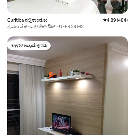
Curitiba ನಲ್ಲಿ ಕಾಂಡೋ
5 ರಲ್ಲಿ 4.89 ಸರಾ
4.89 (484)
ಸ್ವಯಂ ಚೆಕ್-ಇನ್/ಚೆಕ್-ಔಟ್ - UFPR 28 M2
ಗೆಸ್ಟ್‌ಗಳ ಅಚ್ಚುಮೆಚ್ಚಿನದು
ಗೆಸ್ಟ್‌ಗಳ ಅಚ್ಚುಮೆಚ್ಚಿನದು