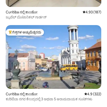
Curitiba ನಲ್ಲಿ ಕಾಂಡೋ
5 ರಲ್ಲಿ 4.93 ಸರಾ
4.93 (187)
ಜ್ಯುವೆಲ್ ಬೊಟಾನಿಕಲ್ ಗಾರ್ಡನ್
ಗೆಸ್ಟ್‌ಗಳ ಅಚ್ಚುಮೆಚ್ಚಿನದು
ಗೆಸ್ಟ್‌ಗಳಿಗೆ ಅತಿ ಹೆಚ್ಚು ಅಚ್ಚುಮೆಚ್ಚಿನದು
Curitiba ನಲ್ಲಿ ಕಾಂಡೋ
5 ರಲ್ಲಿ 4.9 ಸರಾ
4.9 (322)
ಕುರಿಟಿಬಾ ನಗರ ಕೇಂದ್ರದಲ್ಲಿ 3 ಅಥವಾ 5 ಆರಾಮದಾಯಕ ಸೂಟ್‌ಗಳು