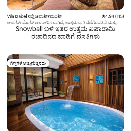
Vila Izabel ನಲ್ಲಿ ಅಪಾರ್ಟ್‌ಮಂಟ್
5 ರಲ್ಲಿ 4.94 ಸರಾ
4.94 (115)
ಅಪಾರ್ಟ್‌ಮೆಂಟ್ ಅಲಂಕರಿಸಲಾಗಿದೆ, ಉತ್ತಮವಾಗಿ ನೆಲೆಗೊಂಡಿದೆ ಮತ್ತು
Snowball ಬಳಿ ಇತರ ಉತ್ತಮ ಐಷಾರಾಮಿ
ಗ್ಯಾರೇಜ್‌ನೊಂದಿಗೆ
ರಜಾದಿನದ ಬಾಡಿಗೆ ವಸತಿಗಳು
ಗೆಸ್ಟ್‌ಗಳ ಅಚ್ಚುಮೆಚ್ಚಿನದು
ಗೆಸ್ಟ್‌ಗಳ ಅಚ್ಚುಮೆಚ್ಚಿನದು