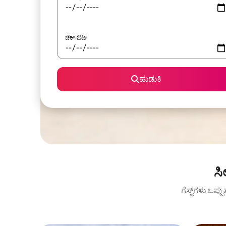
ಚೆಕ್-ಔಟ್
ಹುಡುಕಿ
ಸಿ
ಗೆಸ್ಟ್‌ಗಳು ಒಪ್ಪ