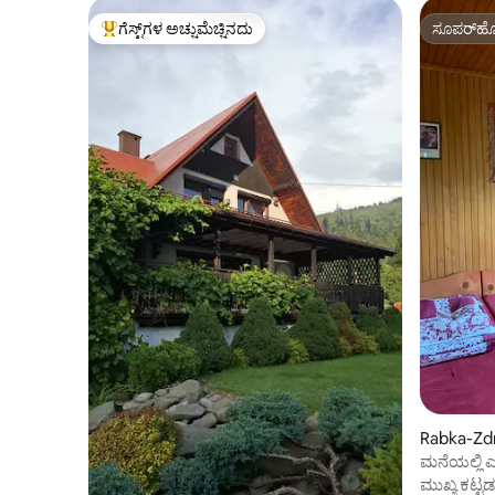
ಗೆಸ್ಟ್‌ಗಳ ಅಚ್ಚುಮೆಚ್ಚಿನದು
ಸೂಪರ್‌ಹೋ
ಗೆಸ್ಟ್‌ಗಳಿಗೆ ಅತಿ ಹೆಚ್ಚು ಅಚ್ಚುಮೆಚ್ಚಿನದು
ಸೂಪರ್‌ಹೋ
Rabka-Zdrój
ಮನೆಯಲ್ಲಿ ಎ
ಮುಖ್ಯ ಕಟ್ಟಡ