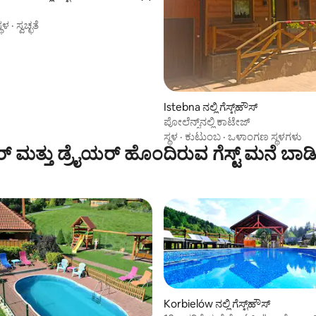
್ಥಳ
·
ಸ್ವಚ್ಛತೆ
Istebna ನಲ್ಲಿ ಗೆಸ್ಟ್‌ಹೌಸ್
ಪೋಲೆನ್ಸ್‌ನಲ್ಲಿ ಕಾಟೇಜ್
ಸ್ಥಳ
·
ಕುಟುಂಬ
·
ಒಳಾಂಗಣ ಸ್ಥಳಗಳು
 ಮತ್ತು ಡ್ರೈಯರ್ ಹೊಂದಿರುವ ಗೆಸ್ಟ್ ಮನೆ ಬಾಡ
Korbielów ನಲ್ಲಿ ಗೆಸ್ಟ್‌ಹೌಸ್