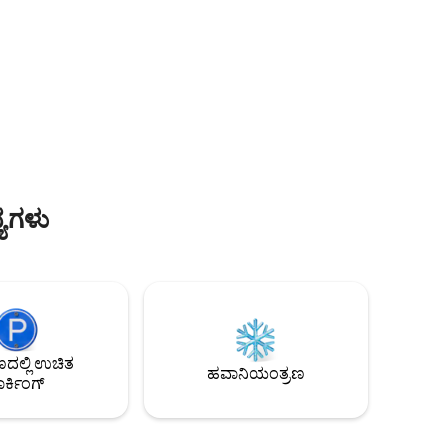
್ಯಗಳು
ಲ್ಲಿ ಉಚಿತ
ಹವಾನಿಯಂತ್ರಣ
ರ್ಕಿಂಗ್