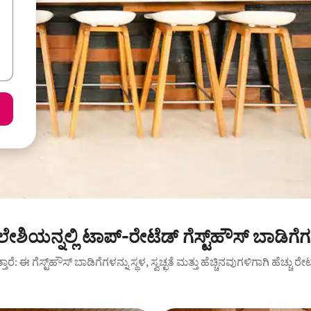
ಲೇಶಿಯನ್ನಲ್ಲಿ ಟಾಪ್-ರೇಟೆಡ್ ಗೆಸ್ಟ್‌ಹೌಸ್ ಬಾಡಿಗೆ
ುತ್ತಾರೆ: ಈ ಗೆಸ್ಟ್‌ಹೌಸ್ ಬಾಡಿಗೆಗಳನ್ನು ಸ್ಥಳ, ಸ್ವಚ್ಛತೆ ಮತ್ತು ಹೆಚ್ಚಿನವುಗಳಿಗಾಗಿ ಹೆಚ್ಚು