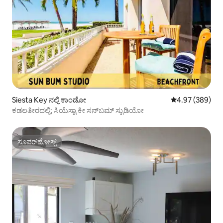
Siesta Key ನಲ್ಲಿ ಕಾಂಡೋ
5 ರಲ್ಲಿ 4.97 ಸರಾ
4.97 (389)
ಕಡಲತೀರದಲ್ಲಿ; ಸಿಯೆಸ್ಟಾ ಕೀ ಸನ್‌ಬಮ್ ಸ್ಟುಡಿಯೋ
ಸೂಪರ್‌ಹೋಸ್ಟ್
ಸೂಪರ್‌ಹೋಸ್ಟ್