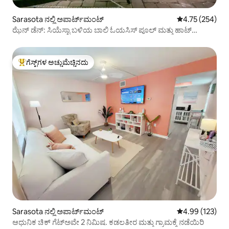
Sarasota ನಲ್ಲಿ ಅಪಾರ್ಟ್‌ಮಂಟ್
5 ರಲ್ಲಿ 4.75 ಸರಾ
4.75 (254)
ಝೆನ್ ಡೆನ್: ಸಿಯೆಸ್ಟಾ ಬಳಿಯ ಬಾಲಿ ಓಯಸಿಸ್ ಪೂಲ್ ಮತ್ತು ಹಾಟ್
ಟಬ್‌ನೊಂದಿಗೆ
ಗೆಸ್ಟ್‌ಗಳ ಅಚ್ಚುಮೆಚ್ಚಿನದು
ಗೆಸ್ಟ್‌ಗಳಿಗೆ ಅತಿ ಹೆಚ್ಚು ಅಚ್ಚುಮೆಚ್ಚಿನದು
Sarasota ನಲ್ಲಿ ಅಪಾರ್ಟ್‌ಮಂಟ್
5 ರಲ್ಲಿ 4.99 ಸರಾ
4.99 (123)
ಆಧುನಿಕ ಚಿಕ್ ಗೆಟ್‌ಅವೇ 2 ನಿಮಿಷ. ಕಡಲತೀರ ಮತ್ತು ಗ್ರಾಮಕ್ಕೆ ನಡೆಯಿರಿ