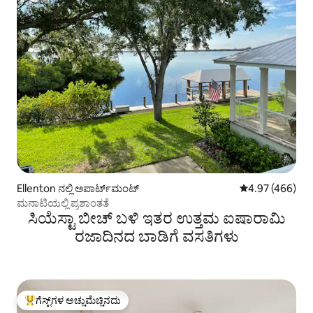
Ellenton ನಲ್ಲಿ ಅಪಾರ್ಟ್‌ಮಂಟ್
5 ರಲ್ಲಿ 4.97 ಸರಾ
4.97 (466)
ಮನಾಟಿಯಲ್ಲಿ ಪ್ರಶಾಂತತೆ
ಸಿಯೆಸ್ಟಾ ಬೀಚ್ ಬಳಿ ಇತರ ಉತ್ತಮ ಐಷಾರಾಮಿ
ರಜಾದಿನದ ಬಾಡಿಗೆ ವಸತಿಗಳು
ಗೆಸ್ಟ್‌ಗಳ ಅಚ್ಚುಮೆಚ್ಚಿನದು
ಗೆಸ್ಟ್‌ಗಳಿಗೆ ಅತಿ ಹೆಚ್ಚು ಅಚ್ಚುಮೆಚ್ಚಿನದು