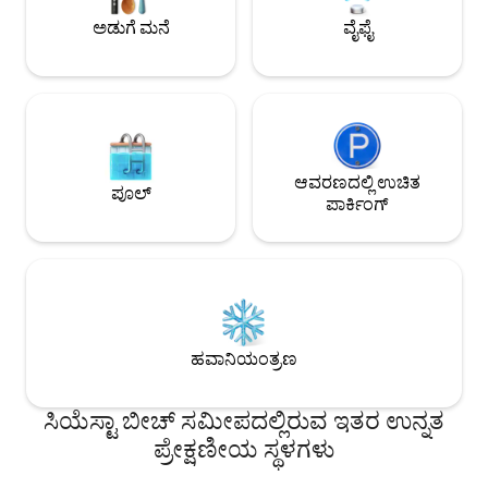
ಮತ್ತು ವ್ಯಾಗನ್‌ನ ಲಾಭವನ್ನು ಪಡೆದುಕೊಳ್ಳಿ.
ವಿಲೇಜ್ ಮತ್ತು ಡೌನ್‌ಟ
ಅಡುಗೆ ಮನೆ
ವೈಫೈ
ಆವರಣದಲ್ಲಿ ಉಚಿತ
ಪೂಲ್
ಪಾರ್ಕಿಂಗ್
ಹವಾನಿಯಂತ್ರಣ
ಸಿಯೆಸ್ಟಾ ಬೀಚ್ ಸಮೀಪದಲ್ಲಿರುವ ಇತರ ಉನ್ನತ
ಪ್ರೇಕ್ಷಣೀಯ ಸ್ಥಳಗಳು