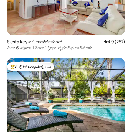
Siesta key ನಲ್ಲಿ ಅಪಾರ್ಟ್‌ಮಂಟ್
5 ರಲ್ಲಿ 4.9 ಸರಾ
4.9 (257)
ವಿಲ್ಲಾ 6 ·ಪೂಲ್ 1 ಕಿಂಗ್ 1 ಕ್ವೀನ್. ದೈನಂದಿನ ಬಾಡಿಗೆಗಳು
ಗೆಸ್ಟ್‌ಗಳ ಅಚ್ಚುಮೆಚ್ಚಿನದು
ಗೆಸ್ಟ್‌ಗಳಿಗೆ ಅತಿ ಹೆಚ್ಚು ಅಚ್ಚುಮೆಚ್ಚಿನದು