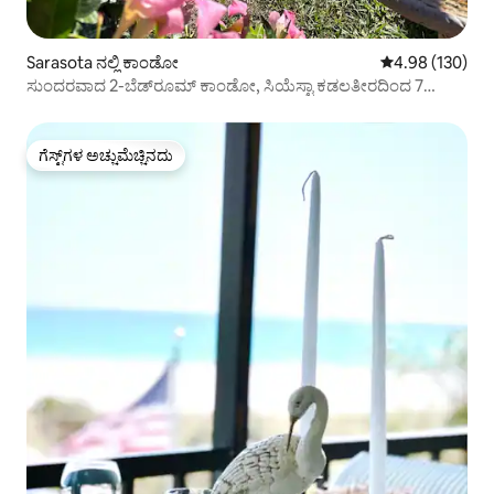
Sarasota ನಲ್ಲಿ ಕಾಂಡೋ
5 ರಲ್ಲಿ 4.98 ಸರಾ
4.98 (130)
ಸುಂದರವಾದ 2-ಬೆಡ್‌ರೂಮ್ ಕಾಂಡೋ, ಸಿಯೆಸ್ಟಾ ಕಡಲತೀರದಿಂದ 7
ನಿಮಿಷಗಳು
ಗೆಸ್ಟ್‌ಗಳ ಅಚ್ಚುಮೆಚ್ಚಿನದು
ಗೆಸ್ಟ್‌ಗಳ ಅಚ್ಚುಮೆಚ್ಚಿನದು