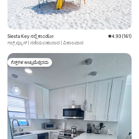
Siesta Key ನಲ್ಲಿ ಕಾಂಡೋ
5 ರಲ್ಲಿ 4.93 ಸರಾ
4.93 (161)
ಗಲ್ಫ್ ವ್ಯೂಸ್ | ನಡೆಯಬಹುದಾದ | ವಿಶಾಲವಾದ
ಗೆಸ್ಟ್‌ಗಳ ಅಚ್ಚುಮೆಚ್ಚಿನದು
ಗೆಸ್ಟ್‌ಗಳ ಅಚ್ಚುಮೆಚ್ಚಿನದು