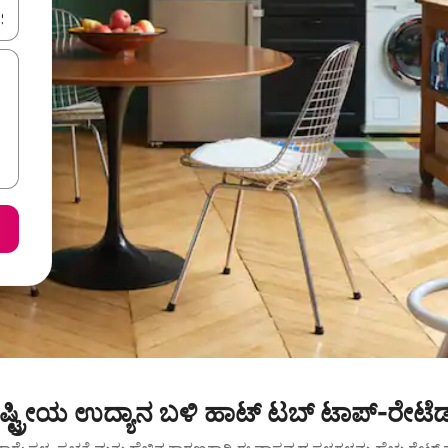
ಂದಿಗೆ ನ್ಯಾವಿಗೇಟ್ ಮಾಡಿ ಅಥವಾ ಸ್ಪರ್ಶ ಅಥವಾ ಸ್ವೈಪ್ ಗೆಸ್ಚರ್‌ಗಳ ಮೂಲಕ ಅನ್ವೇಷಿಸಿ.
ಾಷ್ಟ್ರೀಯ ಉದ್ಯಾನ ಬಳಿ ಹಾಟ್ ಟಬ್ ಟಾಪ್-ರೇಟೆ