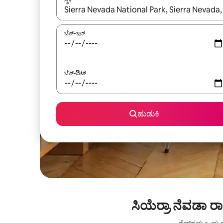
ಫಲಿತಾಂಶಗಳು ಲಭ್ಯವಿರುವಾಗ, ಅಪ್ ಮತ್ತು ಡೌನ್ ಬಾಣದ ಕೀಲಿಗಳೊ
ಚೆಕ್-ಇನ್
ಚೆಕ್-ಔಟ್
ಹುಡುಕಿ
ಸಿಯೆರ್ರಾ ನೆವಡಾ ರ