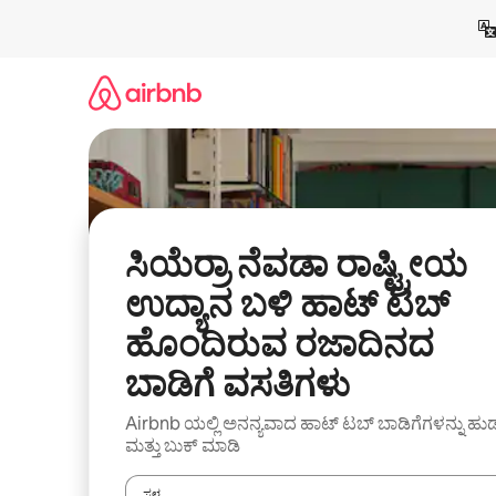
ವಿಷಯಕ್ಕೆ
ಹೋಗಿ
ಸಿಯೆರ್ರಾ ನೆವಡಾ ರಾಷ್ಟ್ರೀಯ
ಉದ್ಯಾನ ಬಳಿ ಹಾಟ್ ಟಬ್
ಹೊಂದಿರುವ ರಜಾದಿನದ
ಬಾಡಿಗೆ ವಸತಿಗಳು
Airbnb ಯಲ್ಲಿ ಅನನ್ಯವಾದ ಹಾಟ್ ‌ಟಬ್ ಬಾಡಿಗೆಗಳನ್ನು ಹುಡ
ಮತ್ತು ಬುಕ್ ಮಾಡಿ
ಸ್ಥಳ