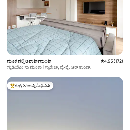
ಮೂಕ ನಲ್ಲಿ ಅಪಾರ್ಟ್‌ಮಂಟ್
5 ರಲ್ಲಿ 4.95 ಸರಾ
4.95 (172)
ಸ್ಟುಡಿಯೋ ನಾ ಮೂಕಾ | ಗ್ಯಾರೇಜ್, ವೈ-ಫೈ, ಅರ್ ಕಾಂಡ್.
ಗೆಸ್ಟ್‌ಗಳ ಅಚ್ಚುಮೆಚ್ಚಿನದು
ಗೆಸ್ಟ್‌ಗಳಿಗೆ ಅತಿ ಹೆಚ್ಚು ಅಚ್ಚುಮೆಚ್ಚಿನದು