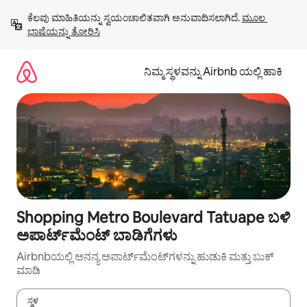
ವಿಷಯಕ್ಕೆ
ಕೆಲವು ಮಾಹಿತಿಯನ್ನು ಸ್ವಯಂಚಾಲಿತವಾಗಿ ಅನುವಾದಿಸಲಾಗಿದೆ. 
ಮೂಲ 
ಹೋಗಿ
ಭಾಷೆಯನ್ನು ತೋರಿಸಿ
ನಿಮ್ಮ ಸ್ಥಳವನ್ನು Airbnb ಯಲ್ಲಿ ಹಾಕಿ
Shopping Metro Boulevard Tatuape ಬಳಿ
ಅಪಾರ್ಟ್‌ಮೆಂಟ್ ಬಾಡಿಗೆಗಳು
Airbnbಯಲ್ಲಿ ಅನನ್ಯ ಅಪಾರ್ಟ್‌ಮೆಂಟ್‌ಗಳನ್ನು ಹುಡುಕಿ ಮತ್ತು ಬುಕ್
ಮಾಡಿ
ಸ್ಥಳ