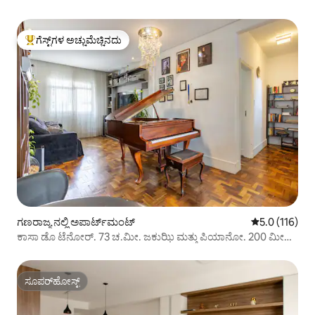
ಗೆಸ್ಟ್‌ಗಳ ಅಚ್ಚುಮೆಚ್ಚಿನದು
ಗೆಸ್ಟ್‌ಗಳಿಗೆ ಅತಿ ಹೆಚ್ಚು ಅಚ್ಚುಮೆಚ್ಚಿನದು
ಗಣರಾಜ್ಯ ನಲ್ಲಿ ಅಪಾರ್ಟ್‌ಮಂಟ್
5 ರಲ್ಲಿ 5.0 ಸರಾ
5.0 (116)
ಕಾಸಾ ಡೊ ಟೆನೋರ್. 73 ಚ.ಮೀ. ಜಕುಝಿ ಮತ್ತು ಪಿಯಾನೋ. 200 ಮೀ
ಕೋಪನ್
ಸೂಪರ್‌ಹೋಸ್ಟ್
ಸೂಪರ್‌ಹೋಸ್ಟ್