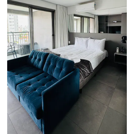
ಸ್ಟುಡಿಯೋವನ್ನು ನಿರ್ವಹಿಸುವ ಜವಾಬ್ದಾರಿಯುತ
ಹೋಸ್ಟ್‌ಗಳು ಅತ್ಯುತ್ತಮ ಸೇವೆಗೆ ಆದ್ಯತೆ ನೀಡುತ್ತಾರೆ,
ಯೋಗಕ್ಷೇಮವನ್ನು ಖಚಿತಪಡಿಸಿಕೊಳ್ಳಲು ಶ್ರಮಿಸುತ್ತಾರೆ
ಮತ್ತು ತಮ್ಮ ಗೆಸ್ಟ್‌ಗಳಿಗೆ ಆಶ್ಚರ್ಯಕರ ಅನುಭವಗಳನ್ನು
ಒದಗಿಸುತ್ತಾರೆ. ನಿಮ್ಮ ವಾಸ್ತವ್ಯವನ್ನು ಈಗಲೇ ಬುಕ್
ಮಾಡಿ ಮತ್ತು ಸಾವೊ ಪಾಲೊದಲ್ಲಿ ಮರೆಯಲಾಗದ
ಕ್ಷಣಗಳನ್ನು ಕಳೆಯಲು ಸಿದ್ಧರಾಗಿ!