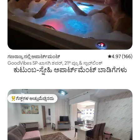
ಗಣರಾಜ್ಯ ನಲ್ಲಿ ಅಪಾರ್ಟ್‌ಮಂಟ್
5 ರಲ್ಲಿ 4.97 ಸರಾ
4.97 (166)
GoodVibes SP·ಖಾಸಗಿ ಶವರ್, 21º ವ್ಯೂ & ಸ್ಟಾರ್‌ಲಿಂಕ್
ಕುಟುಂಬ-ಸ್ನೇಹಿ ಅಪಾರ್ಟ್‌ಮೆಂಟ್ ಬಾಡಿಗೆಗಳು
ಗೆಸ್ಟ್‌ಗಳ ಅಚ್ಚುಮೆಚ್ಚಿನದು
ಗೆಸ್ಟ್‌ಗಳಿಗೆ ಅತಿ ಹೆಚ್ಚು ಅಚ್ಚುಮೆಚ್ಚಿನದು