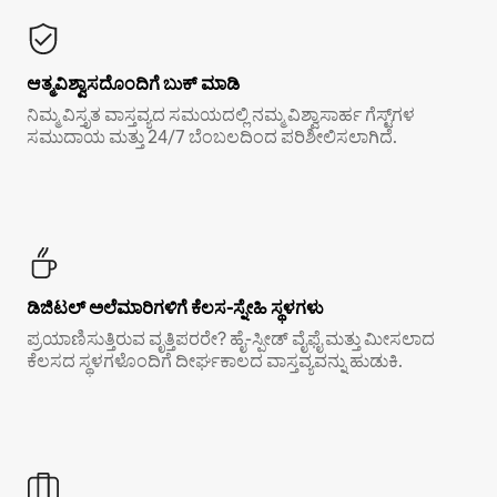
ಆತ್ಮವಿಶ್ವಾಸದೊಂದಿಗೆ ಬುಕ್ ಮಾಡಿ
ನಿಮ್ಮ ವಿಸ್ತೃತ ವಾಸ್ತವ್ಯದ ಸಮಯದಲ್ಲಿ ನಮ್ಮ ವಿಶ್ವಾಸಾರ್ಹ ಗೆಸ್ಟ್‌ಗಳ
ಸಮುದಾಯ ಮತ್ತು 24/7 ಬೆಂಬಲದಿಂದ ಪರಿಶೀಲಿಸಲಾಗಿದೆ.
ಡಿಜಿಟಲ್ ಅಲೆಮಾರಿಗಳಿಗೆ ಕೆಲಸ-ಸ್ನೇಹಿ ಸ್ಥಳಗಳು
ಪ್ರಯಾಣಿಸುತ್ತಿರುವ ವೃತ್ತಿಪರರೇ? ಹೈ-ಸ್ಪೀಡ್ ವೈಫೈ ಮತ್ತು ಮೀಸಲಾದ
ಕೆಲಸದ ಸ್ಥಳಗಳೊಂದಿಗೆ ದೀರ್ಘಕಾಲದ ವಾಸ್ತವ್ಯವನ್ನು ಹುಡುಕಿ.