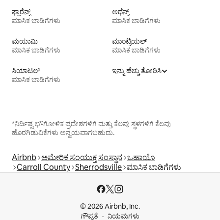
ಫ್ಲಾರೆನ್ಸ್
ಅಥೆನ್ಸ್
ಮಾಸಿಕ ಬಾಡಿಗೆಗಳು
ಮಾಸಿಕ ಬಾಡಿಗೆಗಳು
ಮಯಾಮಿ
ಮಾಂಟ್ರಿಯಲ್
ಮಾಸಿಕ ಬಾಡಿಗೆಗಳು
ಮಾಸಿಕ ಬಾಡಿಗೆಗಳು
ಸಿಯಾಟಲ್
ಇನ್ನು ಹೆಚ್ಚು ತೋರಿಸಿ
ಮಾಸಿಕ ಬಾಡಿಗೆಗಳು
*ನಿರ್ದಿಷ್ಟ ಭೌಗೋಳಿಕ ಪ್ರದೇಶಗಳಿಗೆ ಮತ್ತು ಕೆಲವು ಸ್ಥಳಗಳಿಗೆ ಕೆಲವು
ಹೊರಗಿಡುವಿಕೆಗಳು ಅನ್ವಯವಾಗಬಹುದು.
Airbnb
ಅಮೇರಿಕ ಸಂಯುಕ್ತ ಸಂಸ್ಥಾನ
ಒಹಾಯೊ
Carroll County
Sherrodsville
ಮಾಸಿಕ ಬಾಡಿಗೆಗಳು
© 2026 Airbnb, Inc.
ಗೌಪ್ಯತೆ
ನಿಯಮಗಳು