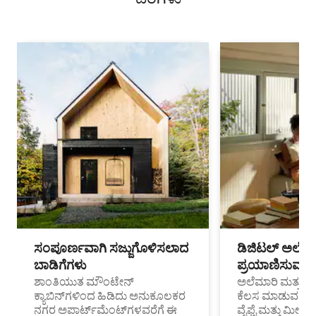
ಸಂಪೂರ್ಣವಾಗಿ ಸಜ್ಜುಗೊಳಿಸಲಾದ
ಡಿಜಿಟಲ್ ಅಲೆಮಾ
ಬಾಡಿಗೆಗಳು
ಪ್ರಯಾಣಿಸುವ ವೃತ
ಶಾಂತಿಯುತ ಮೌಂಟೇನ್
ಅಲೆಮಾರಿ ಮತ್ತು ದೂ
ಕ್ಯಾಬಿನ್‌ಗಳಿಂದ ಹಿಡಿದು ಅನುಕೂಲಕರ
ಕೆಲಸ ಮಾಡುವ ಪ್ರೊ
ನಗರ ಅಪಾರ್ಟ್‌ಮೆಂಟ್‌ಗಳವರೆಗೆ ಈ
ವೈಫೈ ಮತ್ತು ಮೀಸ