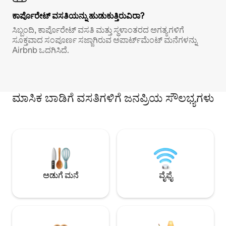
ಕಾರ್ಪೊರೇಟ್ ವಸತಿಯನ್ನು ಹುಡುಕುತ್ತಿರುವಿರಾ?
ಸಿಬ್ಬಂದಿ, ಕಾರ್ಪೊರೇಟ್ ವಸತಿ ಮತ್ತು ಸ್ಥಳಾಂತರದ ಅಗತ್ಯಗಳಿಗೆ
ಸೂಕ್ತವಾದ ಸಂಪೂರ್ಣ ಸಜ್ಜಾಗಿರುವ ಅಪಾರ್ಟ್‌ಮೆಂಟ್ ಮನೆಗಳನ್ನು
Airbnb ಒದಗಿಸಿದೆ.
ಮಾಸಿಕ ಬಾಡಿಗೆ ವಸತಿಗಳಿಗೆ ಜನಪ್ರಿಯ ಸೌಲಭ್ಯಗಳು
ಅಡುಗೆ ಮನೆ
ವೈಫೈ