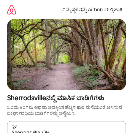
ವಿಷಯಕ್ಕೆ
ಹೋಗಿ
ನಿಮ್ಮ ಸ್ಥಳವನ್ನು Airbnb ಯಲ್ಲಿ ಹಾಕಿ
Sherrodsvilleನಲ್ಲಿ ಮಾಸಿಕ ಬಾಡಿಗೆಗಳು
ಒಂದು ತಿಂಗಳು ಅಥವಾ ಅದಕ್ಕಿಂತ ಹೆಚ್ಚಿನ ಕಾಲ ಮನೆಯಂತೆ ಅನಿಸುವ
ದೀರ್ಘಾವಧಿಯ ಬಾಡಿಗೆಗಳನ್ನು ಅನ್ವೇಷಿಸಿ.
ಸ್ಥಳ
ಫಲಿತಾಂಶಗಳು ಲಭ್ಯವಿರುವಾಗ, ಅಪ್ ಮತ್ತು ಡೌನ್ ಬಾಣದ ಕೀಲಿಗಳೊಂದಿಗೆ ನ್ಯಾವಿಗೇಟ