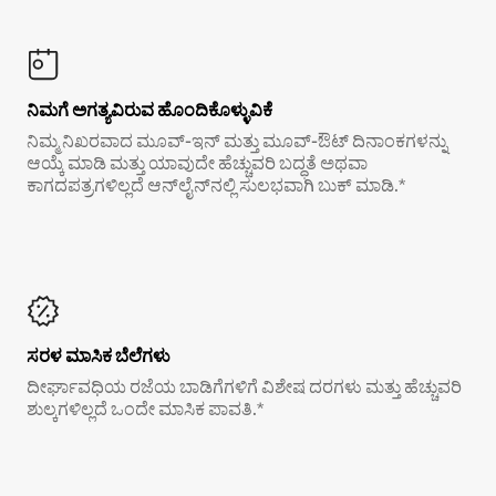
ನಿಮಗೆ ಅಗತ್ಯವಿರುವ ಹೊಂದಿಕೊಳ್ಳುವಿಕೆ
ನಿಮ್ಮ ನಿಖರವಾದ ಮೂವ್-ಇನ್ ಮತ್ತು ಮೂವ್-ಔಟ್ ದಿನಾಂಕಗಳನ್ನು
ಆಯ್ಕೆ ಮಾಡಿ ಮತ್ತು ಯಾವುದೇ ಹೆಚ್ಚುವರಿ ಬದ್ಧತೆ ಅಥವಾ
ಕಾಗದಪತ್ರಗಳಿಲ್ಲದೆ ಆನ್‌ಲೈನ್‌ನಲ್ಲಿ ಸುಲಭವಾಗಿ ಬುಕ್ ಮಾಡಿ.*
ಸರಳ ಮಾಸಿಕ ಬೆಲೆಗಳು
ದೀರ್ಘಾವಧಿಯ ರಜೆಯ ಬಾಡಿಗೆಗಳಿಗೆ ವಿಶೇಷ ದರಗಳು ಮತ್ತು ಹೆಚ್ಚುವರಿ
ಶುಲ್ಕಗಳಿಲ್ಲದೆ ಒಂದೇ ಮಾಸಿಕ ಪಾವತಿ.*