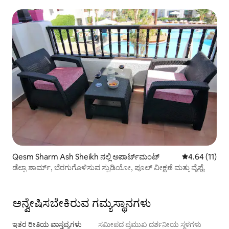
ಸ್ಟುಡಿಯೋ
Qesm Sharm Ash Sheikh ನಲ್ಲಿ ಅಪಾರ್ಟ್‌ಮಂಟ್
5 ರಲ್ಲಿ 4.64 ಸರ
4.64 (11)
ಡೆಲ್ಟಾ ಶಾರ್ಮ್, ಬೆರಗುಗೊಳಿಸುವ ಸ್ಟುಡಿಯೋ, ಪೂಲ್ ವೀಕ್ಷಣೆ ಮತ್ತು ವೈಫೈ
ಅನ್ವೇಷಿಸಬೇಕಿರುವ ಗಮ್ಯಸ್ಥಾನಗಳು
ಇತರ ರೀತಿಯ ವಾಸ್ತವ್ಯಗಳು
ಸಮೀಪದ ಪ್ರಮುಖ ದರ್ಶನೀಯ ಸ್ಥಳಗಳು