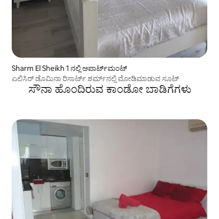
Sharm El Sheikh 1 ನಲ್ಲಿ ಅಪಾರ್ಟ್‌ಮಂಟ್
ಎಲಿಸಿರ್ ಡೊಮಿನಾ ರಿಸಾರ್ಟ್ ಶರ್ಮ್‌ನಲ್ಲಿ ಮೋಡಿಮಾಡುವ ಸೂಟ್
ಸೌನಾ ಹೊಂದಿರುವ ಕಾಂಡೋ ಬಾಡಿಗೆಗಳು