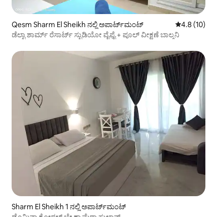
Qesm Sharm El Sheikh ನಲ್ಲಿ ಅಪಾರ್ಟ್‌ಮಂಟ್
5 ರಲ್ಲಿ 4.8 ಸರ
4.8 (10)
ಡೆಲ್ಟಾ ಶಾರ್ಮ್ ರೆಸಾರ್ಟ್ ಸ್ಟುಡಿಯೋ ವೈಫೈ + ಪೂಲ್ ವೀಕ್ಷಣೆ ಬಾಲ್ಕನಿ
Sharm El Sheikh 1 ನಲ್ಲಿ ಅಪಾರ್ಟ್‌ಮಂಟ್
ಡೊಮಿನಾ ಕೋರಲ್ ಬೇ ಕ್ಯಾಮೆರಾ ಸುಲ್ತಾನ್