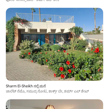
Sharm El-Sheikh ನಲ್ಲಿ ಮನೆ
ಚಾಲೆಟ್ ನೆಮೊ, ಸಮುದ್ರ ನೋಟ, ಶಾರ್ಕ್ಸ್ ಬೇ, ಶರ್ಮ್ ಎಲ್ ಶೇಖ್