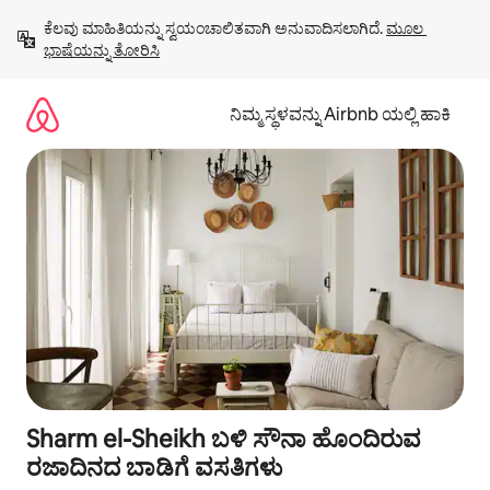
ವಿಷಯಕ್ಕೆ
ಕೆಲವು ಮಾಹಿತಿಯನ್ನು ಸ್ವಯಂಚಾಲಿತವಾಗಿ ಅನುವಾದಿಸಲಾಗಿದೆ. 
ಮೂಲ 
ಹೋಗಿ
ಭಾಷೆಯನ್ನು ತೋರಿಸಿ
ನಿಮ್ಮ ಸ್ಥಳವನ್ನು Airbnb ಯಲ್ಲಿ ಹಾಕಿ
Sharm el-Sheikh ಬಳಿ ಸೌನಾ ಹೊಂದಿರುವ
ರಜಾದಿನದ ಬಾಡಿಗೆ ವಸತಿಗಳು