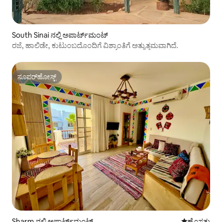
South Sinai ನಲ್ಲಿ ಅಪಾರ್ಟ್‌ಮಂಟ್
ರಜೆ, ಹಾಲಿಡೇ, ಕುಟುಂಬದೊಂದಿಗೆ ವಿಶ್ರಾಂತಿಗೆ ಅತ್ಯುತ್ತಮವಾಗಿದೆ.
ಸೂಪರ್‌ಹೋಸ್ಟ್
ಸೂಪರ್‌ಹೋಸ್ಟ್
Sharm ನಲ್ಲಿ ಅಪಾರ್ಟ್‌ಮಂಟ್
ವಾಸ್ತವ್ಯ ಹೂ
ಹೊಸತು