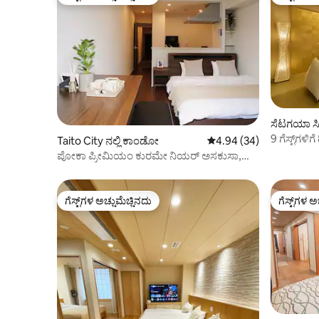
ಗೆಸ್ಟ್‌ಗಳ ಅಚ್ಚುಮೆಚ್ಚಿನದು
ಗೆಸ್ಟ್‌ಗಳ ಅ
ಸೆಟಗಯಾ ಸಿ
9 ಗೆಸ್ಟ್‌ಗ
Taito City ನಲ್ಲಿ ಕಾಂಡೋ
5 ರಲ್ಲಿ 4.94 ಸರಾಸರಿ ರೇಟಿಂ
4.94 (34)
ಆಧುನಿಕ ಕ
ಪೋಕಾ ಪ್ರೀಮಿಯಂ ಕುರಮೇ ನಿಯರ್ ಅಸಕುಸಾ,
ಕಿಂಗ್ ಬೆಡ್ ಸೂಟ್
ಗೆಸ್ಟ್‌ಗಳ ಅಚ್ಚುಮೆಚ್ಚಿನದು
ಗೆಸ್ಟ್‌ಗಳ ಅ
ಗೆಸ್ಟ್‌ಗಳ ಅಚ್ಚುಮೆಚ್ಚಿನದು
ಗೆಸ್ಟ್‌ಗಳ ಅ