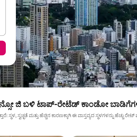
ೆನ್ಸೋ ಜಿ ಬಳಿ ಟಾಪ್-ರೇಟೆಡ್ ಕಾಂಡೋ ಬಾಡಿಗೆಗ
ುತ್ತಾರೆ: ಸ್ಥಳ, ಸ್ವಚ್ಛತೆ ಮತ್ತು ಹೆಚ್ಚಿನ ಕಾರಣಕ್ಕಾಗಿ ಈ ವಾಸ್ತವ್ಯದ ಸ್ಥಳಗಳನ್ನು ಹೆಚ್ಚು ರೇ