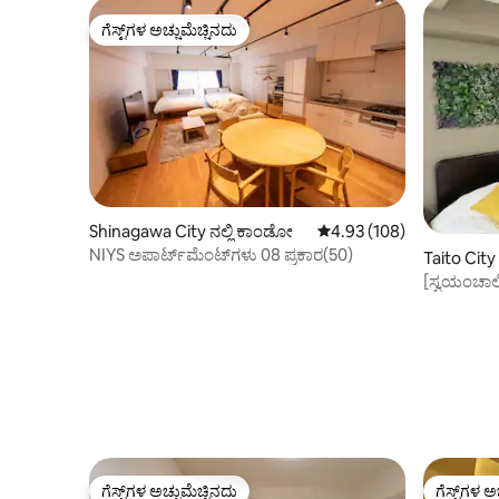
ಗೆಸ್ಟ್‌ಗಳ ಅಚ್ಚುಮೆಚ್ಚಿನದು
ಗೆಸ್ಟ್‌ಗಳ ಅಚ್ಚುಮೆಚ್ಚಿನದು
Shinagawa City ನಲ್ಲಿ ಕಾಂಡೋ
5 ರಲ್ಲಿ 4.93 ಸರಾಸರಿ ರೇಟಿಂಗ
4.93 (108)
NIYS ಅಪಾರ್ಟ್‌ಮೆಂಟ್‌ಗಳು 08 ಪ್ರಕಾರ(50)
Taito City 
[ಸ್ವಯಂಚಾಲ
ಅಸಕುಸಾ ಇನ
ಬಾತ್ ಮತ್ತು 
ಗೆಸ್ಟ್‌ಗಳ ಅಚ್ಚುಮೆಚ್ಚಿನದು
ಗೆಸ್ಟ್‌ಗಳ ಅ