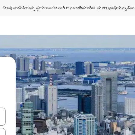
ಕೆಲವು ಮಾಹಿತಿಯನ್ನು ಸ್ವಯಂಚಾಲಿತವಾಗಿ ಅನುವಾದಿಸಲಾಗಿದೆ. 
ಮೂಲ ಭಾಷೆಯನ್ನು ತೋರ
ಂದಿಗೆ ನ್ಯಾವಿಗೇಟ್ ಮಾಡಿ ಅಥವಾ ಸ್ಪರ್ಶ ಅಥವಾ ಸ್ವೈಪ್ ಗೆಸ್ಚರ್‌ಗಳ ಮೂಲಕ ಅನ್ವೇಷಿಸಿ.