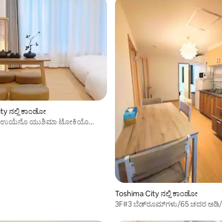
ಗ್, 73 ವಿಮರ್ಶೆಗಳು
ty ನಲ್ಲಿ ಕಾಂಡೋ
ಾ ಉಯೆನೊ ಯುಶಿಮಾ ಟೋಕಿಯೊ
ಸ್ 501和室
Toshima City ನಲ್ಲಿ ಕಾಂಡೋ
3F#3 ಬೆಡ್‌ರೂಮ್‌ಗಳು/65 ಚದರ ಅಡಿ/8 ವ