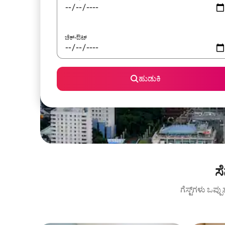
ಚೆಕ್-ಔಟ್
ಹುಡುಕಿ
ಸ
ಗೆಸ್ಟ್‌ಗಳು ಒಪ್ಪ