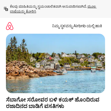
ವಿಷಯಕ್ಕೆ
ಕೆಲವು ಮಾಹಿತಿಯನ್ನು ಸ್ವಯಂಚಾಲಿತವಾಗಿ ಅನುವಾದಿಸಲಾಗಿದೆ. 
ಮೂಲ 
ಹೋಗಿ
ಭಾಷೆಯನ್ನು ತೋರಿಸಿ
ನಿಮ್ಮ ಸ್ಥಳವನ್ನು Airbnb ಯಲ್ಲಿ ಹಾಕಿ
ಸೆಬಾಗೋ ಸರೋವರ ಬಳಿ ಕಯಕ್ ಹೊಂದಿರುವ
ರಜಾದಿನದ ಬಾಡಿಗೆ ವಸತಿಗಳು