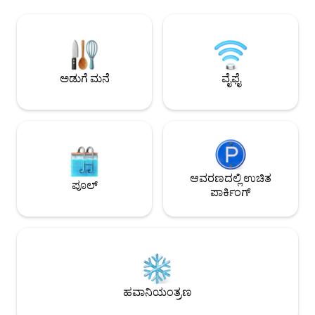
ದೂರದಲ್ಲಿದೆ. ವರ್ಷಪೂರ
AWD ಅಗತ್ಯವಿದೆ ಮೇ-ಶರತ್ಕಾಲ 2026 ರಿಂದ,
ಹೊರಾಂಗಣ ಶವರ್, ಹ್ಯ
ನೆರೆಹೊರೆಯವರು ತಮ್ಮ ಮನೆಯನ್ನು
ಪಾರದರ್ಶಕ ಅಗ್ಗಿಷ್ಟಿಕೆಯ 
ನಿರ್ಮಿಸುವುದರಿಂದ ರಸ್ತೆಯಲ್ಲಿ (250 ಅಡಿ) ಕೆಲವೊಮ್ಮೆ
ಬಿಸಿ ಮಾಡಿದ ನೆಲಗಳನ್
(ವಾರದ ದಿನ ಮಾತ್ರ) ನಿರ್ಮಾಣದ ಶಬ್ದವಿರಬಹುದು.
ಸ್ನಾನಗೃಹ, ದೊಡ್ಡ ವಾಕ್
ಕೆಲಸವು ಸರಿಸುಮಾರು ಬೆಳಿಗ್ಗೆ 8ರಿಂದ ಸಂಜೆ
ಸುಂದರವಾದ ಕಿಟಕಿ. AC,
4/5ರವರೆಗೆ ಇರುತ್ತದೆ ಮತ್ತು ಪ್ರತಿದಿನವೂ ಇರುವುದಿಲ್ಲ.
ಅಡುಗೆ ಮನೆ
ವೈಫೈ
ಪರಿಪೂರ್ಣ ಶಾಂತಿಯುತ 
ಮನೆಯಿಂದ ಅದನ್ನು ನೋಡಲು ಸಾಧ್ಯವಿಲ್ಲ.
ಆಗಿ!
ಆವರಣದಲ್ಲಿ ಉಚಿತ
ಪೂಲ್
ಪಾರ್ಕಿಂಗ್
ಹವಾನಿಯಂತ್ರಣ