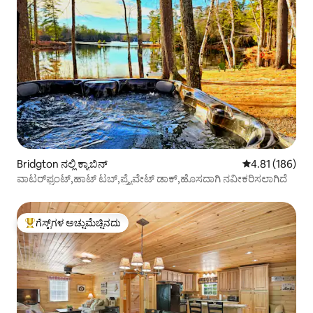
Bridgton ನಲ್ಲಿ ಕ್ಯಾಬಿನ್
5 ರಲ್ಲಿ 4.81 ಸರಾ
4.81 (186)
ವಾಟರ್‌ಫ್ರಂಟ್,ಹಾಟ್ ಟಬ್,ಪ್ರೈವೇಟ್ ಡಾಕ್,ಹೊಸದಾಗಿ ನವೀಕರಿಸಲಾಗಿದೆ
ಗೆಸ್ಟ್‌ಗಳ ಅಚ್ಚುಮೆಚ್ಚಿನದು
ಗೆಸ್ಟ್‌ಗಳಿಗೆ ಅತಿ ಹೆಚ್ಚು ಅಚ್ಚುಮೆಚ್ಚಿನದು