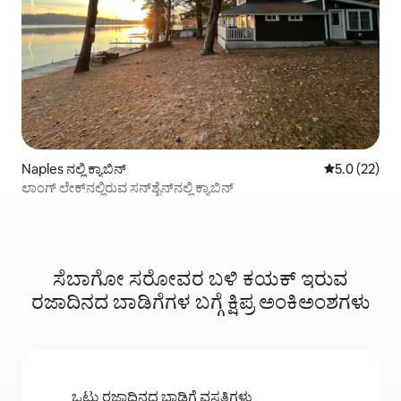
Naples ನಲ್ಲಿ ಕ್ಯಾಬಿನ್
5 ರಲ್ಲಿ 5.0 ಸರ
5.0 (22)
ಲಾಂಗ್ ಲೇಕ್‌ನಲ್ಲಿರುವ ಸನ್‌ಶೈನ್‌ನಲ್ಲಿ ಕ್ಯಾಬಿನ್
ಸೆಬಾಗೋ ಸರೋವರ ಬಳಿ ಕಯಕ್ ಇರುವ
ರಜಾದಿನದ ಬಾಡಿಗೆಗಳ ಬಗ್ಗೆ ಕ್ಷಿಪ್ರ ಅಂಕಿಅಂಶಗಳು
ಒಟ್ಟು ರಜಾದಿನದ ಬಾಡಿಗೆ ವಸತಿಗಳು