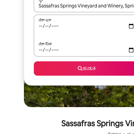
ಫಲಿತಾಂಶಗಳು ಲಭ್ಯವಿರುವಾಗ, ಅಪ್ ಮತ್ತು ಡೌನ್ ಬಾಣದ ಕೀಲಿಗಳೊ
ಚೆಕ್-ಇನ್
ಚೆಕ್-ಔಟ್
ಹುಡುಕಿ
Sassafras Springs V