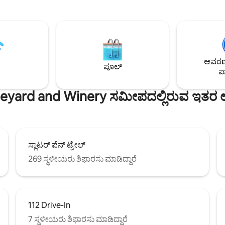
ಮತ್ತು ಮರದ ಟಾಪ್‌ಗಳನ್ನು ನೋಡುವಾಗ 
ದೆ. ಅವರು ಆಧುನಿಕ ನವೀಕರಣಗಳನ್ನು
ಟಾಪ್, ಕಿಂಗ್ ಸೈಜ್ ಸ್ಲೀಪ್ ನಂಬರ್ ಬೆಡ್‌ನಲ
ಹಳೆಯ ಮನೆಯಾಗಿದ್ದಾರೆ: 2
ಮಲಗಲು ಡೋಜ್ ಮಾಡಿ. ಗ್ಯಾಸ್ ಗ್ರಿಲ್ ಮತ್ತು
ಗಳು, 2 ಪೂರ್ಣ ಸ್ನಾನಗೃಹಗಳು,
ಪಾತ್ರೆಗಳು ಮತ್ತು ಸರಬರಾಜುಗಳಿಂದ ಸಂ
ಗಿ ಸಂಗ್ರಹವಾಗಿರುವ ಅಡುಗೆಮನೆ,
ಸಂಗ್ರಹವಾಗಿರುವ ಸಂಪೂರ್ಣ ಅಡುಗೆಮನ
ಬಲ್, ಲಿವಿಂಗ್ ರೂಮ್, ಲಾಂಡ್ರಿ ರೂಮ್,
ಡೆಕ್ ಅನ್ನು ಆನಂದಿಸಿ. ಸಾಕುಪ್ರಾಣಿ ಶುಲ್ಕ
ಖಮಂಟಪ ಮತ್ತು ಹಿತ್ತಲು. ಬನ್ನಿ
ನಾಯಿ; $25 - 2ನೇ ನಾಯಿ. ಗರಿಷ್ಠ 2. ಬೆಕ್ಕ
ಆವರಣದ
ಾಡಿ ಮತ್ತು ಈ ಆಕರ್ಷಕ ಮನೆಯನ್ನು
ಪೂಲ್
ಅನುಮತಿ ಇಲ್ಲ
ಪಾ
nsta @ burlewproperties ನಲ್ಲಿ
ರಗಳು
neyard and Winery ಸಮೀಪದಲ್ಲಿರುವ ಇತರ ಉನ್
ಸ್ಲಾಟರ್ ಪೆನ್ ಟ್ರೇಲ್
269 ಸ್ಥಳೀಯರು ಶಿಫಾರಸು ಮಾಡಿದ್ದಾರೆ
112 Drive-In
7 ಸ್ಥಳೀಯರು ಶಿಫಾರಸು ಮಾಡಿದ್ದಾರೆ