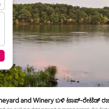
ಂದಿಗೆ ನ್ಯಾವಿಗೇಟ್ ಮಾಡಿ ಅಥವಾ ಸ್ಪರ್ಶ ಅಥವಾ ಸ್ವೈಪ್ ಗೆಸ್ಚರ್‌ಗಳ ಮೂಲಕ ಅನ್ವೇಷಿಸಿ.
ineyard and Winery ಬಳಿ ಟಾಪ್-ರೇಟೆಡ್ ರಜ