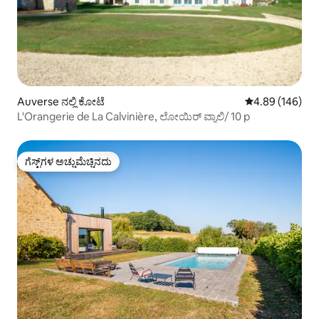
Auverse ನಲ್ಲಿ ಕೋಟೆ
5 ರಲ್ಲಿ 4.89 ಸರಾ
4.89 (146)
L'Orangerie de La Calvinière, ಲೋಯಿರ್ ವ್ಯಾಲಿ/ 10 p
ಗೆಸ್ಟ್‌ಗಳ ಅಚ್ಚುಮೆಚ್ಚಿನದು
ಗೆಸ್ಟ್‌ಗಳ ಅಚ್ಚುಮೆಚ್ಚಿನದು