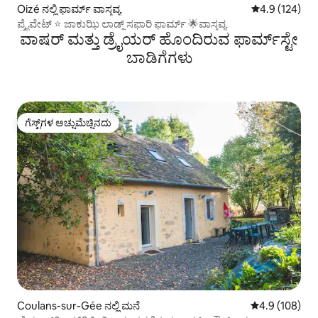
Oizé ನಲ್ಲಿ ಫಾರ್ಮ್ ವಾಸ್ತವ್ಯ
5 ರಲ್ಲಿ 4.9 ಸರಾ
4.9 (124)
ಪ್ರೈವೇಟ್ ⭐ ಜಾಕುಝಿ ಲಾಡ್ಜ್ ಸಫಾರಿ ಫಾರ್ಮ್ 🌟ವಾಸ್ತವ್ಯ
ವಾಷರ್ ಮತ್ತು ಡ್ರೈಯರ್ ಹೊಂದಿರುವ ಫಾರ್ಮ್‌ಸ್ಟೇ
ಬಾಡಿಗೆಗಳು
ಗೆಸ್ಟ್‌ಗಳ ಅಚ್ಚುಮೆಚ್ಚಿನದು
ಗೆಸ್ಟ್‌ಗಳ ಅಚ್ಚುಮೆಚ್ಚಿನದು
Coulans-sur-Gée ನಲ್ಲಿ ಮನೆ
5 ರಲ್ಲಿ 4.9 ಸರಾ
4.9 (108)