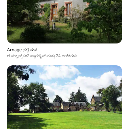
Arnage ನಲ್ಲಿ ಮನೆ
ಲೆ ಮ್ಯಾನ್ಸ್ ಬಳಿ ಪ್ಯಾರಡೈಸ್ ಮತ್ತು 24 ಗಂಟೆಗಳು