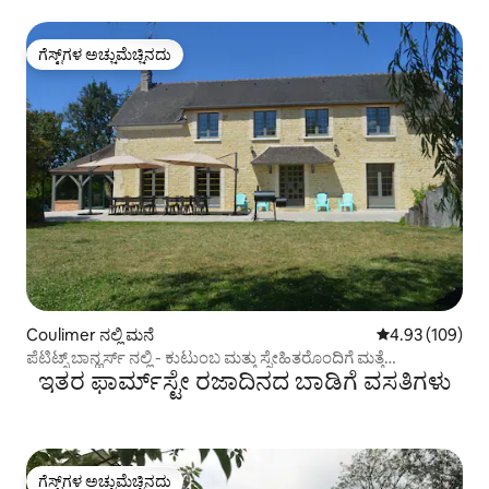
ಗೆಸ್ಟ್‌ಗಳ ಅಚ್ಚುಮೆಚ್ಚಿನದು
ಗೆಸ್ಟ್‌ಗಳ ಅಚ್ಚುಮೆಚ್ಚಿನದು
Coulimer ನಲ್ಲಿ ಮನೆ
5 ರಲ್ಲಿ 4.93 ಸರಾ
4.93 (109)
ಪೆಟಿಟ್ಸ್ ಬಾನ್ಹರ್ಸ್ ‌ನಲ್ಲಿ - ಕುಟುಂಬ ಮತ್ತು ಸ್ನೇಹಿತರೊಂದಿಗೆ ಮತ್ತೆ
ಇತರ ಫಾರ್ಮ್‌ಸ್ಟೇ ರಜಾದಿನದ ಬಾಡಿಗೆ ವಸತಿಗಳು
ಭೇಟಿಯಾಗುವುದು
ಗೆಸ್ಟ್‌ಗಳ ಅಚ್ಚುಮೆಚ್ಚಿನದು