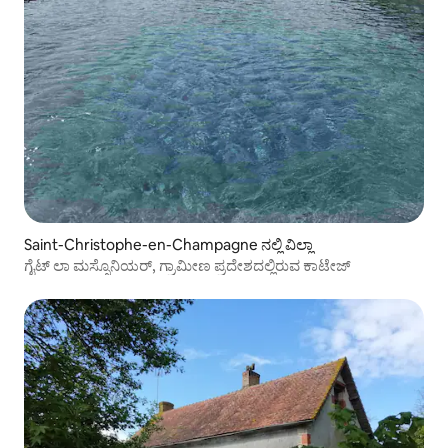
Saint-Christophe-en-Champagne ನಲ್ಲಿ ವಿಲ್ಲಾ
ಗೈಟ್ ಲಾ ಮಸ್ಸೊನಿಯರ್, ಗ್ರಾಮೀಣ ಪ್ರದೇಶದಲ್ಲಿರುವ ಕಾಟೇಜ್