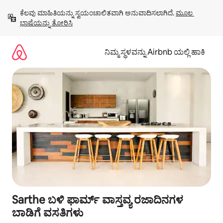
ವಿಷಯಕ್ಕೆ
ಕೆಲವು ಮಾಹಿತಿಯನ್ನು ಸ್ವಯಂಚಾಲಿತವಾಗಿ ಅನುವಾದಿಸಲಾಗಿದೆ. 
ಮೂಲ 
ಹೋಗಿ
ಭಾಷೆಯನ್ನು ತೋರಿಸಿ
ನಿಮ್ಮ ಸ್ಥಳವನ್ನು Airbnb ಯಲ್ಲಿ ಹಾಕಿ
Sarthe ಬಳಿ ಫಾರ್ಮ್ ವಾಸ್ತವ್ಯ ರಜಾದಿನಗಳ
ಬಾಡಿಗೆ ವಸತಿಗಳು