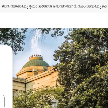
ಕೆಲವು ಮಾಹಿತಿಯನ್ನು ಸ್ವಯಂಚಾಲಿತವಾಗಿ ಅನುವಾದಿಸಲಾಗಿದೆ. 
ಮೂಲ ಭಾಷೆಯನ್ನು ತೋರ
ಂದಿಗೆ ನ್ಯಾವಿಗೇಟ್ ಮಾಡಿ ಅಥವಾ ಸ್ಪರ್ಶ ಅಥವಾ ಸ್ವೈಪ್ ಗೆಸ್ಚರ್‌ಗಳ ಮೂಲಕ ಅನ್ವೇಷಿಸಿ.