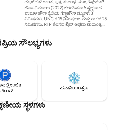
ಡ್ಯೂಕ್ ಬಳಿ ಶಾಂತ, ಸ್ವಚ್ಛ, ಸುಗಂಧ-ಮುಕ್ತ ಗೆಸ್ಟ್‌ಹೌಸ್!
ೆ 1 ಮೈಲಿ
ಹೊಸ ನಿರ್ಮಾಣ (2022) ಕಲೆರಹಿತವಾಗಿ ಸ್ವಚ್ಛವಾದ
ಫಾರ್ಮ್‌ಹೌಸ್ ಶೈಲಿಯ ಗೆಸ್ಟ್‌ಹೌಸ್ ಡ್ಯೂಕ್‌ಗೆ 3
ನಿಮಿಷಗಳು, UNC ಗೆ 15 ನಿಮಿಷಗಳು ಮತ್ತು ರಾಲಿಗೆ 25
ನಿಮಿಷಗಳು. RTP ಕೆಲಸದ ಟ್ರಿಪ್ ಅಥವಾ ವಾರಾಂತ್ಯದ
ಹಳೆಯ ವಿದ್ಯಾರ್ಥಿಗಳು ಅಥವಾ ಕುಟುಂಬ/ವಿದ್ಯಾರ್ಥಿ
ಭೇಟಿಗೆ ಸೂಕ್ತವಾಗಿದೆ. ಆಕರ್ಷಕವಾದ ಟಸ್ಕಲೂಸಾ-
ಪ್ರಿಯ ಸೌಲಭ್ಯಗಳು
ಲೇಕ್‌ವುಡ್ ನೆರೆಹೊರೆಯಲ್ಲಿರುವ ಈ ಸೌತ್ ಡರ್ಹಾಮ್
ಸ್ಥಳದಿಂದ ಡರ್ಹಾಮ್ (ಡೌನ್‌ಟೌನ್ ಡರ್ಹಾಮ್,
DPAC, ಅಮೇರಿಕನ್ ತಂಬಾಕು ಇತ್ಯಾದಿಗಳಿಗೆ 8
ನಿಮಿಷಗಳ ಡ್ರೈವ್) ಅಥವಾ ಟ್ರಯಾಂಗಲ್‌ನಲ್ಲಿ
ಎಲ್ಲಿಯಾದರೂ ಅನ್ವೇಷಿಸಿ. ಸೂಪರ್‌ಮಾರ್ಕೆಟ್, ಕೊಕೊ
ದಾಲ್ಚಿನ್ನಿ ಕಾಫಿ ಶಾಪ್ ಮತ್ತು ಬ್ರೇಕ್‌ಫಾಸ್ಟ್, ಮಧ್ಯಾಹ್ನ
ಮತ್ತು ರಾತ್ರಿಯ ಭೋಜನಕ್ಕೆ ಸೇವೆ ಸಲ್ಲಿಸುತ್ತಿರುವ
ರೆಸ್ಟೋರೆಂಟ್‌ಗಳಿಗೆ ನಡೆಯುವ ದೂರ.
ಲ್ಲಿ ಉಚಿತ
ಹವಾನಿಯಂತ್ರಣ
ರ್ಕಿಂಗ್
್ಷಣೀಯ ಸ್ಥಳಗಳು