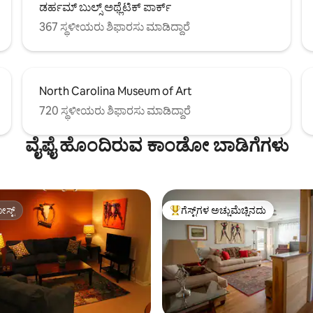
ಡರ್ಹಮ್ ಬುಲ್ಸ್ ಅಥ್ಲೆಟಿಕ್ ಪಾರ್ಕ್
367 ಸ್ಥಳೀಯರು ಶಿಫಾರಸು ಮಾಡಿದ್ದಾರೆ
North Carolina Museum of Art
720 ಸ್ಥಳೀಯರು ಶಿಫಾರಸು ಮಾಡಿದ್ದಾರೆ
ವೈಫೈ ಹೊಂದಿರುವ ಕಾಂಡೋ ಬಾಡಿಗೆಗಳು
ಸ್ಟ್
ಗೆಸ್ಟ್‌ಗಳ ಅಚ್ಚುಮೆಚ್ಚಿನದು
ಸ್ಟ್
ಗೆಸ್ಟ್‌ಗಳಿಗೆ ಅತಿ ಹೆಚ್ಚು ಅಚ್ಚುಮೆಚ್ಚಿನದು