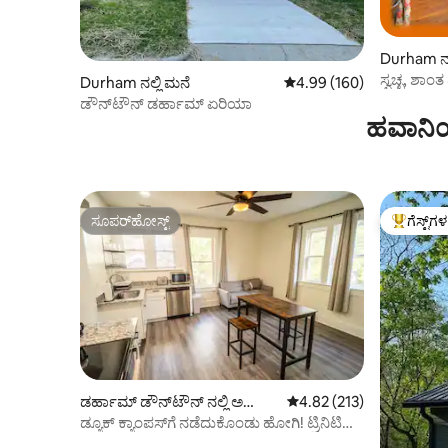
Durham ನಲ
ಸ್ವಚ್ಛ, ಶಾಂ
Durham ನಲ್ಲಿ ಮನೆ
5 ರಲ್ಲಿ 4.99 ಸರಾಸರಿ ರೇಟಿಂಗ
4.99 (160)
ಬೇಲಿಯಿರುವ
ಡೌನ್‌ಟೌನ್ ಡರ್ಹಾಮ್ ಏರಿಯಾ
ಹವಾನಿಯ
ಸೂಪರ್‌ಹೋಸ್ಟ್
ಗೆಸ್ಟ್‌ಗ
ಸೂಪರ್‌ಹೋಸ್ಟ್
ಗೆಸ್ಟ್‌ಗಳಿಗ
ಡರ್ಹಾಮ್ ಡೌನ್‌ಟೌನ್ ನಲ್ಲಿ ಅ
5 ರಲ್ಲಿ 4.82 ಸರಾಸರಿ ರೇಟಿಂಗ
4.82 (213)
ಪಾರ್ಟ್‌ಮಂಟ್
ಡ್ಯೂಕ್ ಕ್ಯಾಂಪಸ್‌ಗೆ ನಡೆದುಕೊಂಡು ಹೋಗಿ! ಟ್ರಿನಿಟಿ
ಪಾರ್ಕ್‌ನಲ್ಲಿ 1 ಬೆಡ್‌ರೂಮ್!