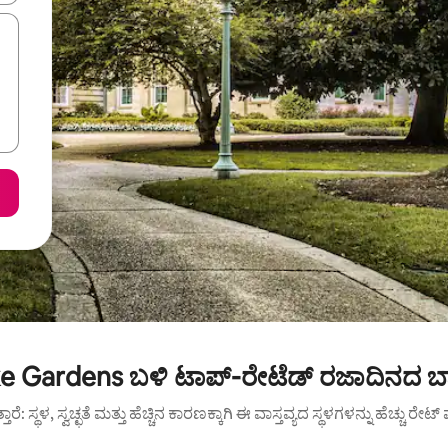
ke Gardens ಬಳಿ ಟಾಪ್-ರೇಟೆಡ್ ರಜಾದಿನದ ಬಾ
ುತ್ತಾರೆ: ಸ್ಥಳ, ಸ್ವಚ್ಛತೆ ಮತ್ತು ಹೆಚ್ಚಿನ ಕಾರಣಕ್ಕಾಗಿ ಈ ವಾಸ್ತವ್ಯದ ಸ್ಥಳಗಳನ್ನು ಹೆಚ್ಚು ರೇ