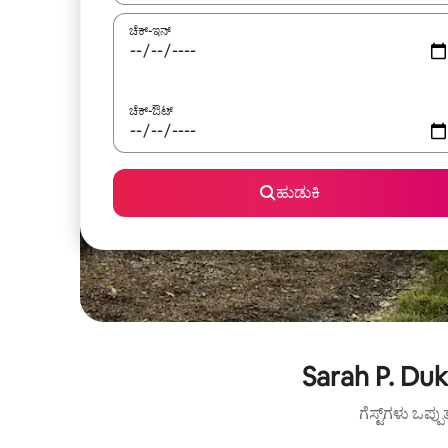
ಚೆಕ್-ಇನ್
ಚೆಕ್-ಔಟ್
ಹುಡುಕಿ
Sarah P. Du
ಗೆಸ್ಟ್‌ಗಳು ಒಪ್ಪ