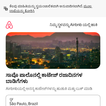
ವಿಷಯಕ್ಕೆ
ಕೆಲವು ಮಾಹಿತಿಯನ್ನು ಸ್ವಯಂಚಾಲಿತವಾಗಿ ಅನುವಾದಿಸಲಾಗಿದೆ. 
ಮೂಲ 
ಹೋಗಿ
ಭಾಷೆಯನ್ನು ತೋರಿಸಿ
ನಿಮ್ಮ ಸ್ಥಳವನ್ನು Airbnb ಯಲ್ಲಿ ಹಾಕಿ
ಸಾವೊ ಪಾಲೊನಲ್ಲಿ ಕಾಟೇಜ್ ರಜಾದಿನಗಳ
ಬಾಡಿಗೆಗಳು
Airbnbಯಲ್ಲಿ ಅನನ್ಯ ಕಾಟೇಜ್‌ಗಳನ್ನು ಹುಡುಕಿ ಮತ್ತು ಬುಕ್ ಮಾಡಿ
ಸ್ಥಳ
ಫಲಿತಾಂಶಗಳು ಲಭ್ಯವಿರುವಾಗ, ಅಪ್ ಮತ್ತು ಡೌನ್ ಬಾಣದ ಕೀಲಿಗಳೊಂದಿಗೆ ನ್ಯಾವಿಗೇಟ