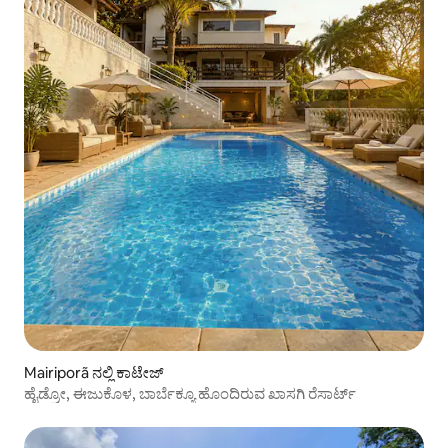
Mairiporã ನಲ್ಲಿ ಕಾಟೇಜ್
ಹೈಡ್ರೋ, ಈಜುಕೊಳ, ಬಾರ್ಬೆಕ್ಯೂ ಹೊಂದಿರುವ ಖಾಸಗಿ ರೆಸಾರ್ಟ್