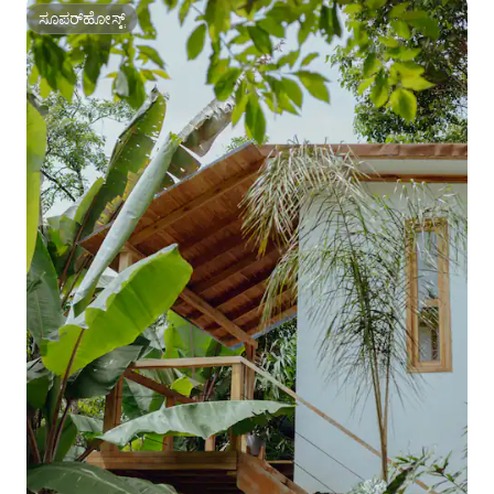
ಸೂಪರ್‌ಹೋಸ್ಟ್
ಸೂಪರ್‌ಹೋಸ್ಟ್