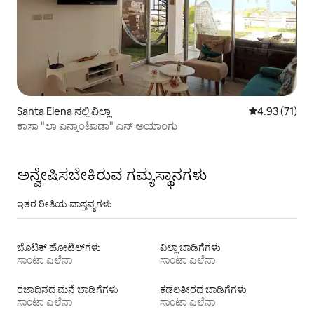
Santa Elena ನಲ್ಲಿ ವಿಲ್ಲಾ
5 ರಲ್ಲಿ 4.93 ಸರ
4.93 (71)
ಕಾಸಾ "ಲಾ ಎನ್ಕಾಂಟಾಡಾ" ಎನ್ ಅಯಾಂಗು
ಅನ್ವೇಷಿಸಬೇಕಿರುವ ಗಮ್ಯಸ್ಥಾನಗಳು
ಇತರ ರೀತಿಯ ವಾಸ್ತವ್ಯಗಳು
ಬೊಟಿಕ್ ಹೋಟೆಲ್‌ಗಳು
ವಿಲ್ಲಾ ಬಾಡಿಗೆಗಳು
ಸಾಂಟಾ ಎಲೆನಾ
ಸಾಂಟಾ ಎಲೆನಾ
ರಜಾದಿನದ ಮನೆ ಬಾಡಿಗೆಗಳು
ಕಡಲತೀರದ ಬಾಡಿಗೆಗಳು
ಸಾಂಟಾ ಎಲೆನಾ
ಸಾಂಟಾ ಎಲೆನಾ