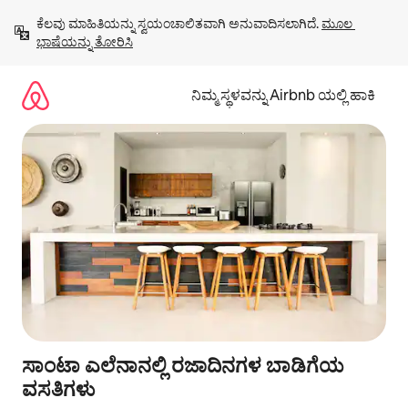
ವಿಷಯಕ್ಕೆ
ಕೆಲವು ಮಾಹಿತಿಯನ್ನು ಸ್ವಯಂಚಾಲಿತವಾಗಿ ಅನುವಾದಿಸಲಾಗಿದೆ. 
ಮೂಲ 
ಹೋಗಿ
ಭಾಷೆಯನ್ನು ತೋರಿಸಿ
ನಿಮ್ಮ ಸ್ಥಳವನ್ನು Airbnb ಯಲ್ಲಿ ಹಾಕಿ
ಸಾಂಟಾ ಎಲೆನಾನಲ್ಲಿ ರಜಾದಿನಗಳ ಬಾಡಿಗೆಯ
ವಸತಿಗಳು