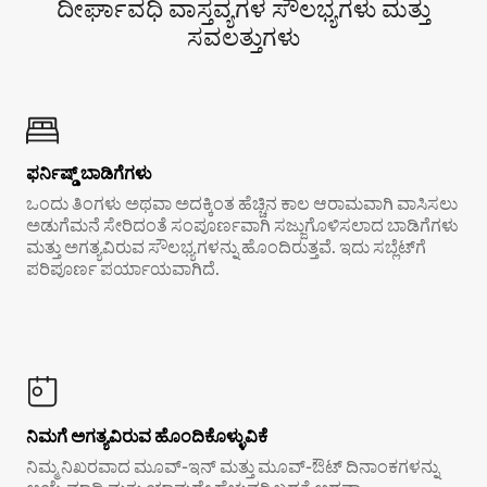
ದೀರ್ಘಾವಧಿ ವಾಸ್ತವ್ಯಗಳ ಸೌಲಭ್ಯಗಳು ಮತ್ತು
ಸವಲತ್ತುಗಳು
ಫರ್ನಿಷ್ಡ್ ಬಾಡಿಗೆಗಳು
ಒಂದು ತಿಂಗಳು ಅಥವಾ ಅದಕ್ಕಿಂತ ಹೆಚ್ಚಿನ ಕಾಲ ಆರಾಮವಾಗಿ ವಾಸಿಸಲು
ಅಡುಗೆಮನೆ ಸೇರಿದಂತೆ ಸಂಪೂರ್ಣವಾಗಿ ಸಜ್ಜುಗೊಳಿಸಲಾದ ಬಾಡಿಗೆಗಳು
ಮತ್ತು ಅಗತ್ಯವಿರುವ ಸೌಲಭ್ಯಗಳನ್ನು ಹೊಂದಿರುತ್ತವೆ. ಇದು ಸಬ್ಲೆಟ್‌ಗೆ
ಪರಿಪೂರ್ಣ ಪರ್ಯಾಯವಾಗಿದೆ.
ನಿಮಗೆ ಅಗತ್ಯವಿರುವ ಹೊಂದಿಕೊಳ್ಳುವಿಕೆ
ನಿಮ್ಮ ನಿಖರವಾದ ಮೂವ್-ಇನ್ ಮತ್ತು ಮೂವ್-ಔಟ್ ದಿನಾಂಕಗಳನ್ನು