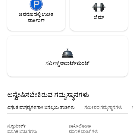
ಆವರಣದಲ್ಲಿ ಉಚಿತ
ಜಿಮ್
ಪಾರ್ಕಿಂಗ್
ಸರ್ವಿಸ್ಡ್ ಅಪಾರ್ಟ್‌ಮೆಂಟ್
ಅನ್ವೇಷಿಸಬೇಕಿರುವ ಗಮ್ಯಸ್ಥಾನಗಳು
ವಿಸ್ತರಿತ ವಾಸ್ತವ್ಯಗಳಿಗಾಗಿ ಜನಪ್ರಿಯ ತಾಣಗಳು
ಸಮೀಪದ ಗಮ್ಯಸ್ಥಾನಗಳು
ಇ
ನ್ಯೂಯಾರ್ಕ್
ಬಾರ್ಸಿಲೋನಾ
ಮಾಸಿಕ ಬಾಡಿಗೆಗಳು
ಮಾಸಿಕ ಬಾಡಿಗೆಗಳು