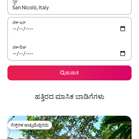
ಸ್ಥಳ
ಫಲಿತಾಂಶಗಳು ಲಭ್ಯವಿರುವಾಗ, ಅಪ್ ಮತ್ತು ಡೌನ್ ಬಾಣದ ಕೀಲಿಗಳೊಂದಿಗೆ ನ್ಯಾವಿಗೇಟ
ಚೆಕ್-ಇನ್
ಚೆಕ್-ಔಟ್
ಹುಡುಕಿ
ಹತ್ತಿರದ ಮಾಸಿಕ ಬಾಡಿಗೆಗಳು
ಗೆಸ್ಟ್‌ಗಳ ಅಚ್ಚುಮೆಚ್ಚಿನದು
ಗೆಸ್ಟ್‌ಗಳ ಅಚ್ಚುಮೆಚ್ಚಿನದು