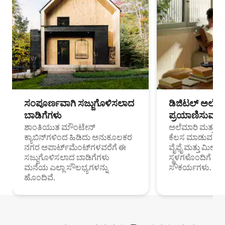
ಸಂಪೂರ್ಣವಾಗಿ ಸಜ್ಜುಗೊಳಿಸಲಾದ
ಡಿಜಿಟಲ್ ಅಲೆಮಾ
ಬಾಡಿಗೆಗಳು
ಪ್ರಯಾಣಿಸುವ ವೃತ
ಶಾಂತಿಯುತ ಮೌಂಟೇನ್
ಅಲೆಮಾರಿ ಮತ್ತು ದೂ
ಕ್ಯಾಬಿನ್‌ಗಳಿಂದ ಹಿಡಿದು ಅನುಕೂಲಕರ
ಕೆಲಸ ಮಾಡುವ ಪ್ರೊ
ನಗರ ಅಪಾರ್ಟ್‌ಮೆಂಟ್‌ಗಳವರೆಗೆ ಈ
ವೈಫೈ ಮತ್ತು ಮೀಸ
ಸಜ್ಜುಗೊಳಿಸಲಾದ ಬಾಡಿಗೆಗಳು
ಸ್ಥಳಗಳೊಂದಿಗೆ 
ಮನೆಯ ಎಲ್ಲಾ ಸೌಲಭ್ಯಗಳನ್ನು
ಸೌಕರ್ಯಗಳು.
ಹೊಂದಿವೆ.