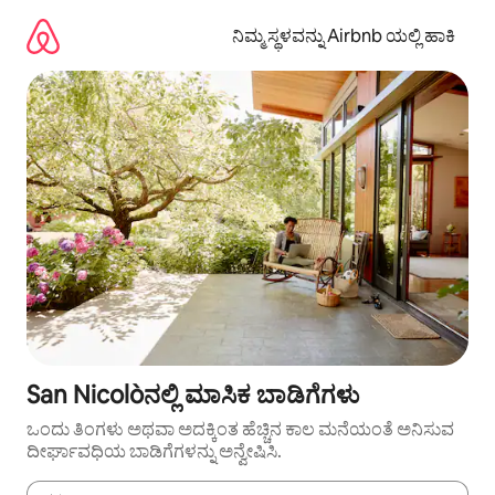
ವಿಷಯಕ್ಕೆ
ಹೋಗಿ
ನಿಮ್ಮ ಸ್ಥಳವನ್ನು Airbnb ಯಲ್ಲಿ ಹಾಕಿ
San Nicolòನಲ್ಲಿ ಮಾಸಿಕ ಬಾಡಿಗೆಗಳು
ಒಂದು ತಿಂಗಳು ಅಥವಾ ಅದಕ್ಕಿಂತ ಹೆಚ್ಚಿನ ಕಾಲ ಮನೆಯಂತೆ ಅನಿಸುವ
ದೀರ್ಘಾವಧಿಯ ಬಾಡಿಗೆಗಳನ್ನು ಅನ್ವೇಷಿಸಿ.