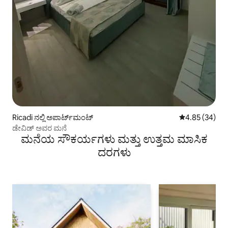
Ricadi ನಲ್ಲಿ ಅಪಾರ್ಟ್‌ಮಂಟ್
5 ರಲ್ಲಿ 4.85 ಸರ
4.85 (34)
ಡೇವಿಡ್ ಅವರ ಮನೆ
ಮನೆಯ ಸೌಕರ್ಯಗಳು ಮತ್ತು ಉತ್ತಮ ಮಾಸಿಕ
ದರಗಳು