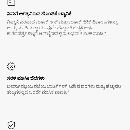
ನಿಮಗೆ ಅಗತ್ಯವಿರುವ ಹೊಂದಿಕೊಳ್ಳುವಿಕೆ
ನಿಮ್ಮ ನಿಖರವಾದ ಮೂವ್-ಇನ್ ಮತ್ತು ಮೂವ್-ಔಟ್ ದಿನಾಂಕಗಳನ್ನು
ಆಯ್ಕೆ ಮಾಡಿ ಮತ್ತು ಯಾವುದೇ ಹೆಚ್ಚುವರಿ ಬದ್ಧತೆ ಅಥವಾ
ಕಾಗದಪತ್ರಗಳಿಲ್ಲದೆ ಆನ್‌ಲೈನ್‌ನಲ್ಲಿ ಸುಲಭವಾಗಿ ಬುಕ್ ಮಾಡಿ.*
ಸರಳ ಮಾಸಿಕ ಬೆಲೆಗಳು
ದೀರ್ಘಾವಧಿಯ ರಜೆಯ ಬಾಡಿಗೆಗಳಿಗೆ ವಿಶೇಷ ದರಗಳು ಮತ್ತು ಹೆಚ್ಚುವರಿ
ಶುಲ್ಕಗಳಿಲ್ಲದೆ ಒಂದೇ ಮಾಸಿಕ ಪಾವತಿ.*