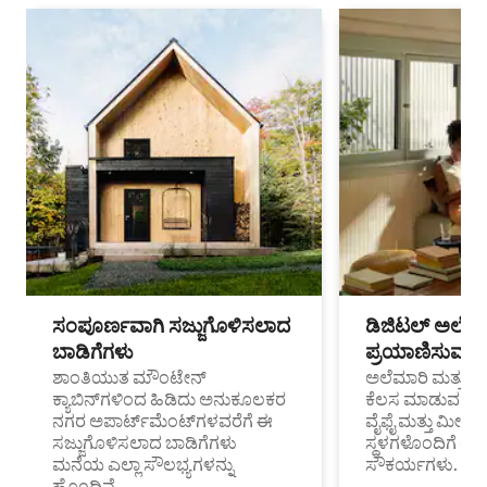
ಸಂಪೂರ್ಣವಾಗಿ ಸಜ್ಜುಗೊಳಿಸಲಾದ
ಡಿಜಿಟಲ್ ಅಲೆಮಾ
ಬಾಡಿಗೆಗಳು
ಪ್ರಯಾಣಿಸುವ ವೃತ
ಶಾಂತಿಯುತ ಮೌಂಟೇನ್
ಅಲೆಮಾರಿ ಮತ್ತು ದೂ
ಕ್ಯಾಬಿನ್‌ಗಳಿಂದ ಹಿಡಿದು ಅನುಕೂಲಕರ
ಕೆಲಸ ಮಾಡುವ ಪ್ರೊ
ನಗರ ಅಪಾರ್ಟ್‌ಮೆಂಟ್‌ಗಳವರೆಗೆ ಈ
ವೈಫೈ ಮತ್ತು ಮೀಸ
ಸಜ್ಜುಗೊಳಿಸಲಾದ ಬಾಡಿಗೆಗಳು
ಸ್ಥಳಗಳೊಂದಿಗೆ 
ಮನೆಯ ಎಲ್ಲಾ ಸೌಲಭ್ಯಗಳನ್ನು
ಸೌಕರ್ಯಗಳು.
ಹೊಂದಿವೆ.