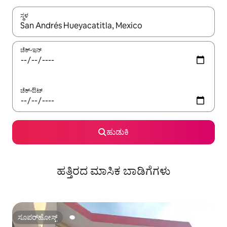
ಸ್ಥಳ
ಫಲಿತಾಂಶಗಳು ಲಭ್ಯವಿರುವಾಗ, ಅಪ್ ಮತ್ತು ಡೌನ್ ಬಾಣದ ಕೀಲಿಗಳೊಂದಿಗೆ ನ್ಯಾವಿಗೇಟ
ಚೆಕ್-ಇನ್
ಚೆಕ್-ಔಟ್
ಹುಡುಕಿ
ಹತ್ತಿರದ ಮಾಸಿಕ ಬಾಡಿಗೆಗಳು
ಸೂಪರ್‌ಹೋಸ್ಟ್
ಸೂಪರ್‌ಹೋಸ್ಟ್