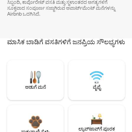
ಸಿಬ್ಬಂದಿ, ಕಾರ್ಪೊರೇಟ್ ವಸತಿ ಮತ್ತು ಸ್ಥಳಾಂತರದ ಅಗತ್ಯಗಳಿಗೆ
ಸೂಕ್ತವಾದ ಸಂಪೂರ್ಣ ಸಜ್ಜಾಗಿರುವ ಅಪಾರ್ಟ್‌ಮೆಂಟ್ ಮನೆಗಳನ್ನು
Airbnb ಒದಗಿಸಿದೆ.
ಮಾಸಿಕ ಬಾಡಿಗೆ ವಸತಿಗಳಿಗೆ ಜನಪ್ರಿಯ ಸೌಲಭ್ಯಗಳು
ಅಡುಗೆ ಮನೆ
ವೈಫೈ
ಲ್ಯಾಪ್‌ಟಾಪ್‌ಗೆ ಪೂರಕ
ಸಾಕುಪ್ರಾಣಿ ಸ್ನೇಹಿ