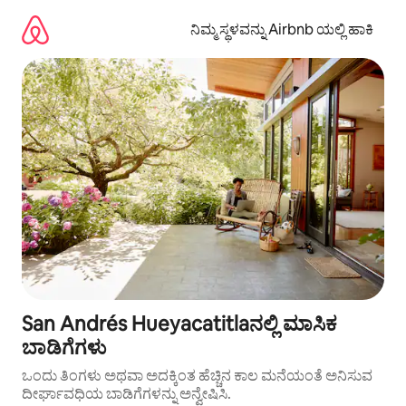
ವಿಷಯಕ್ಕೆ
ಹೋಗಿ
ನಿಮ್ಮ ಸ್ಥಳವನ್ನು Airbnb ಯಲ್ಲಿ ಹಾಕಿ
San Andrés Hueyacatitlaನಲ್ಲಿ ಮಾಸಿಕ
ಬಾಡಿಗೆಗಳು
ಒಂದು ತಿಂಗಳು ಅಥವಾ ಅದಕ್ಕಿಂತ ಹೆಚ್ಚಿನ ಕಾಲ ಮನೆಯಂತೆ ಅನಿಸುವ
ದೀರ್ಘಾವಧಿಯ ಬಾಡಿಗೆಗಳನ್ನು ಅನ್ವೇಷಿಸಿ.