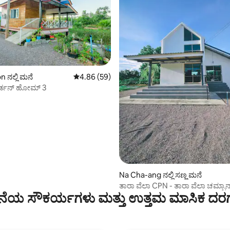
ನಲ್ಲಿ ಮನೆ
5 ರಲ್ಲಿ 4.86 ಸರಾಸರಿ ರೇಟಿಂಗ್, 59 ವಿಮರ್ಶೆಗಳು
4.86 (59)
ಗ್, 43 ವಿಮರ್ಶೆಗಳು
ರ್ಡನ್ ಹೋಮ್ 3
Na Cha-ang ನಲ್ಲಿ ಸಣ್ಣ ಮನೆ
ತಾರಾ ವೆಲಾ CPN - ತಾರಾ ವೆಲಾ ಚಮ್ಫಾನ
ೆಯ ಸೌಕರ್ಯಗಳು ಮತ್ತು ಉತ್ತಮ ಮಾಸಿಕ ದರ