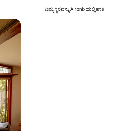
ನಿಮ್ಮ ಸ್ಥಳವನ್ನು Airbnb ಯಲ್ಲಿ ಹಾಕಿ