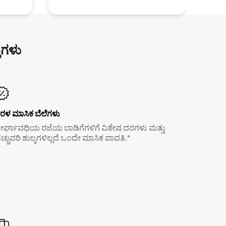
ುಗಳು
ರಳ ಮಾಸಿಕ ಬೆಲೆಗಳು
ೀರ್ಘಾವಧಿಯ ರಜೆಯ ಬಾಡಿಗೆಗಳಿಗೆ ವಿಶೇಷ ದರಗಳು ಮತ್ತು
ೆಚ್ಚುವರಿ ಶುಲ್ಕಗಳಿಲ್ಲದೆ ಒಂದೇ ಮಾಸಿಕ ಪಾವತಿ.*