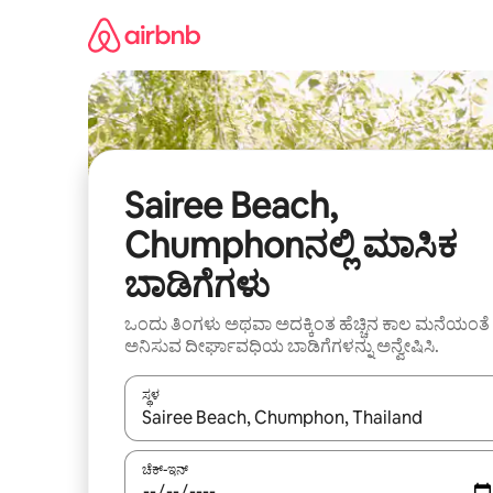
ವಿಷಯಕ್ಕೆ
ಹೋಗಿ
Sairee Beach,
Chumphonನಲ್ಲಿ ಮಾಸಿಕ
ಬಾಡಿಗೆಗಳು
ಒಂದು ತಿಂಗಳು ಅಥವಾ ಅದಕ್ಕಿಂತ ಹೆಚ್ಚಿನ ಕಾಲ ಮನೆಯಂತೆ
ಅನಿಸುವ ದೀರ್ಘಾವಧಿಯ ಬಾಡಿಗೆಗಳನ್ನು ಅನ್ವೇಷಿಸಿ.
ಸ್ಥಳ
ಫಲಿತಾಂಶಗಳು ಲಭ್ಯವಿರುವಾಗ, ಅಪ್ ಮತ್ತು ಡೌನ್ ಬಾಣದ ಕೀಲಿಗಳೊ
ಚೆಕ್-ಇನ್