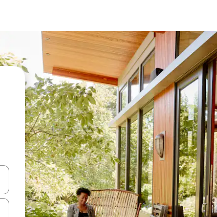
ಂದಿಗೆ ನ್ಯಾವಿಗೇಟ್ ಮಾಡಿ ಅಥವಾ ಸ್ಪರ್ಶ ಅಥವಾ ಸ್ವೈಪ್ ಗೆಸ್ಚರ್‌ಗಳ ಮೂಲಕ ಅನ್ವೇಷಿಸಿ.