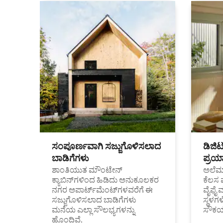
ಸಂಪೂರ್ಣವಾಗಿ ಸಜ್ಜುಗೊಳಿಸಲಾದ
ಡಿಜಿ
ಬಾಡಿಗೆಗಳು
ಪ್ರಯಾ
ಶಾಂತಿಯುತ ಮೌಂಟೇನ್
ಅಲೆಮಾ
ಕ್ಯಾಬಿನ್‌ಗಳಿಂದ ಹಿಡಿದು ಅನುಕೂಲಕರ
ಕೆಲಸ 
ನಗರ ಅಪಾರ್ಟ್‌ಮೆಂಟ್‌ಗಳವರೆಗೆ ಈ
ವೈಫೈ 
ಸಜ್ಜುಗೊಳಿಸಲಾದ ಬಾಡಿಗೆಗಳು
ಸ್ಥಳ
ಮನೆಯ ಎಲ್ಲಾ ಸೌಲಭ್ಯಗಳನ್ನು
ಸೌಕರ
ಹೊಂದಿವೆ.