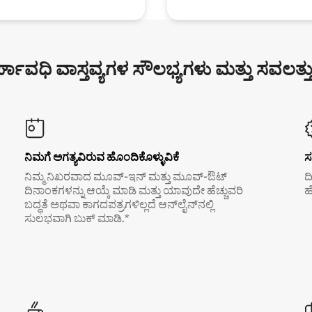
್ಘಾವಧಿ ವಾಸ್ತವ್ಯಗಳ ಸೌಲಭ್ಯಗಳು ಮತ್ತು ಸವಲತ್ತ
ನಿಮಗೆ ಅಗತ್ಯವಿರುವ ಹೊಂದಿಕೊಳ್ಳುವಿಕೆ
ಸ
ನಿಮ್ಮ ನಿಖರವಾದ ಮೂವ್-ಇನ್ ಮತ್ತು ಮೂವ್-ಔಟ್
ದ
ದಿನಾಂಕಗಳನ್ನು ಆಯ್ಕೆ ಮಾಡಿ ಮತ್ತು ಯಾವುದೇ ಹೆಚ್ಚುವರಿ
ಹ
ಬದ್ಧತೆ ಅಥವಾ ಕಾಗದಪತ್ರಗಳಿಲ್ಲದೆ ಆನ್‌ಲೈನ್‌ನಲ್ಲಿ
ಸುಲಭವಾಗಿ ಬುಕ್ ಮಾಡಿ.*