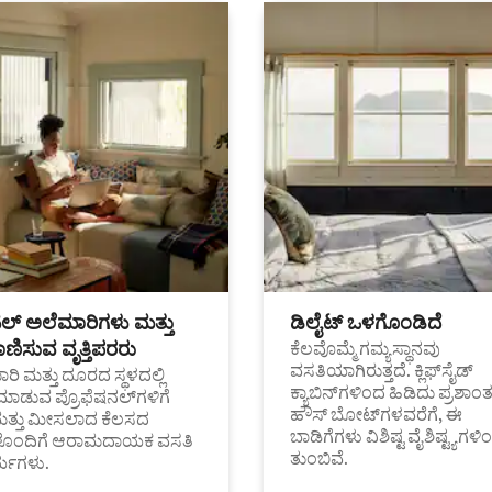
ಟಲ್ ಅಲೆಮಾರಿಗಳು ಮತ್ತು
ಡಿಲೈಟ್ ಒಳಗೊಂಡಿದೆ
ಣಿಸುವ ವೃತ್ತಿಪರರು
ಕೆಲವೊಮ್ಮೆ ಗಮ್ಯಸ್ಥಾನವು
ವಸತಿಯಾಗಿರುತ್ತದೆ. ಕ್ಲಿಫ್‌ಸೈಡ್
ರಿ ಮತ್ತು ದೂರದ ಸ್ಥಳದಲ್ಲಿ
ಕ್ಯಾಬಿನ್‌ಗಳಿಂದ ಹಿಡಿದು ಪ್ರಶಾ
ಮಾಡುವ ಪ್ರೊಫೆಷನಲ್‌ಗಳಿಗೆ
ಹೌಸ್ ಬೋಟ್‌ಗಳವರೆಗೆ, ಈ
ಮತ್ತು ಮೀಸಲಾದ ಕೆಲಸದ
ಬಾಡಿಗೆಗಳು ವಿಶಿಷ್ಟ ವೈಶಿಷ್ಟ್ಯಗಳಿ
ಗಳೊಂದಿಗೆ ಆರಾಮದಾಯಕ ವಸತಿ
ತುಂಬಿವೆ.
್ಯಗಳು.