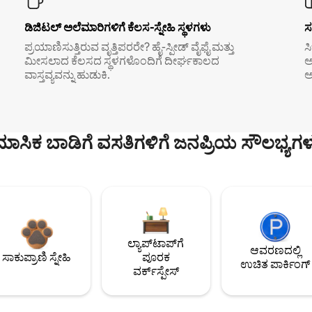
ಡಿಜಿಟಲ್ ಅಲೆಮಾರಿಗಳಿಗೆ ಕೆಲಸ-ಸ್ನೇಹಿ ಸ್ಥಳಗಳು
ಸ
ಪ್ರಯಾಣಿಸುತ್ತಿರುವ ವೃತ್ತಿಪರರೇ? ಹೈ-ಸ್ಪೀಡ್ ವೈಫೈ ಮತ್ತು
ಸ
ಮೀಸಲಾದ ಕೆಲಸದ ಸ್ಥಳಗಳೊಂದಿಗೆ ದೀರ್ಘಕಾಲದ
ಅ
ವಾಸ್ತವ್ಯವನ್ನು ಹುಡುಕಿ.
ಅ
ಮಾಸಿಕ ಬಾಡಿಗೆ ವಸತಿಗಳಿಗೆ ಜನಪ್ರಿಯ ಸೌಲಭ್ಯಗಳ
ಲ್ಯಾಪ್‌ಟಾಪ್‌ಗೆ
ಆವರಣದಲ್ಲಿ
ಸಾಕುಪ್ರಾಣಿ ಸ್ನೇಹಿ
ಪೂರಕ
ಉಚಿತ ಪಾರ್ಕಿಂಗ್
ವರ್ಕ್‌ಸ್ಪೇಸ್