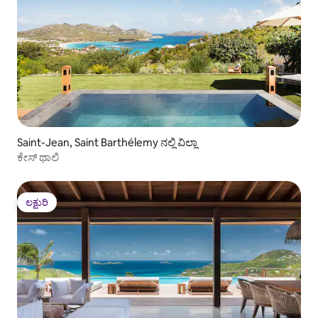
Saint-Jean, Saint Barthélemy ನಲ್ಲಿ ವಿಲ್ಲಾ
ಕೇಸ್ ಥಾಲಿ
ಲಕ್ಷುರಿ
ಲಕ್ಷುರಿ