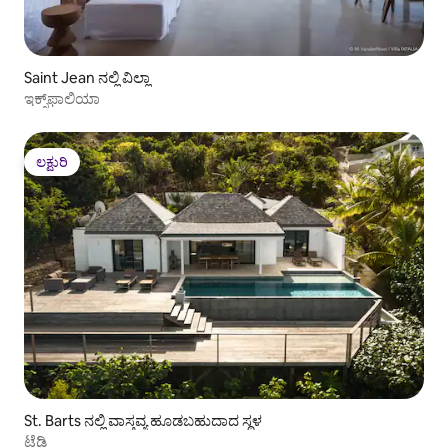
Saint Jean ನಲ್ಲಿ ವಿಲ್ಲಾ
ಇಕ್ಸ್‌ಫಾಲಿಯಾ
ಲಕ್ಷುರಿ
ಲಕ್ಷುರಿ
St. Barts ನಲ್ಲಿ ವಾಸ್ತವ್ಯ ಹೂಡಬಹುದಾದ ಸ್ಥಳ
ಟೆಡ್ಡಿ