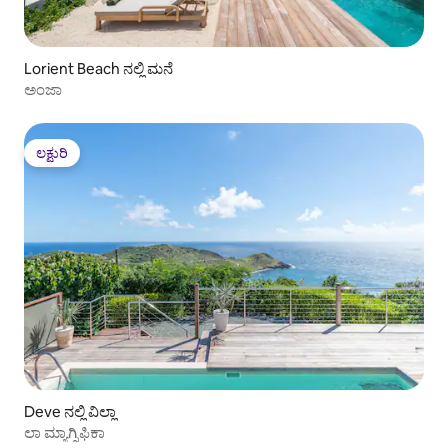
Lorient Beach ನಲ್ಲಿ ಮನೆ
ಅಂಜಾ
ಲಕ್ಷುರಿ
ಲಕ್ಷುರಿ
Deve ನಲ್ಲಿ ವಿಲ್ಲಾ
ಲಾ ಮ್ಯಾಗ್ನಿಫಿಕಾ