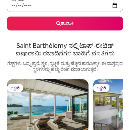
ಹುಡುಕಿ
Saint Barthélemy ನಲ್ಲಿ ಟಾಪ್-ರೇಟೆಡ್
ಐಷಾರಾಮಿ ರಜಾದಿನಗಳ ಬಾಡಿಗೆ ವಸತಿಗಳು
ಗೆಸ್ಟ್‌ಗಳು ಒಪ್ಪುತ್ತಾರೆ: ಸ್ಥಳ, ಸ್ವಚ್ಛತೆ ಮತ್ತು ಹೆಚ್ಚಿನ ಕಾರಣಕ್ಕಾಗಿ ಈ ವಾಸ್ತವ್ಯದ
ಸ್ಥಳಗಳನ್ನು ಹೆಚ್ಚು ರೇಟ್ ಮಾಡಲಾಗುತ್ತದೆ.
ಲಕ್ಷುರಿ
ಲಕ್ಷುರಿ
ಲಕ್ಷುರಿ
ಲಕ್ಷುರಿ