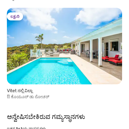
ಲಕ್ಷುರಿ
ಲಕ್ಷುರಿ
Vitet ನಲ್ಲಿ ವಿಲ್ಲಾ
ಔ ಕೊಯೂರ್ ಡು ರೋಚರ್
ಅನ್ವೇಷಿಸಬೇಕಿರುವ ಗಮ್ಯಸ್ಥಾನಗಳು
ಇತರ ರೀತಿಯ ವಾಸ್ತವ್ಯಗಳು