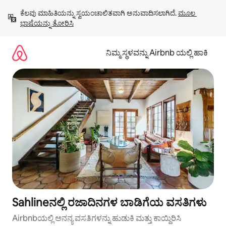
ವಿಷಯಕ್ಕೆ
ಕೆಲವು ಮಾಹಿತಿಯನ್ನು ಸ್ವಯಂಚಾಲಿತವಾಗಿ ಅನುವಾದಿಸಲಾಗಿದೆ. 
ಮೂಲ 
ಹೋಗಿ
ಭಾಷೆಯನ್ನು ತೋರಿಸಿ
ನಿಮ್ಮ ಸ್ಥಳವನ್ನು Airbnb ಯಲ್ಲಿ ಹಾಕಿ
Sahlineನಲ್ಲಿ ರಜಾದಿನಗಳ ಬಾಡಿಗೆಯ ವಸತಿಗಳು
Airbnbಯಲ್ಲಿ ಅನನ್ಯ ವಸತಿಗಳನ್ನು ಹುಡುಕಿ ಮತ್ತು ಕಾಯ್ದಿರಿಸಿ