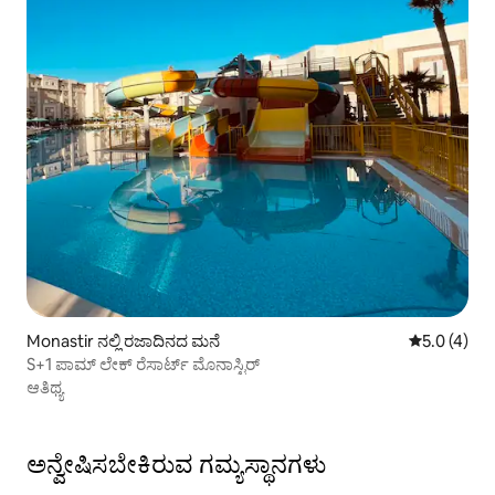
Monastir ನಲ್ಲಿ ರಜಾದಿನದ ಮನೆ
5 ರಲ್ಲಿ 5.0 
5.0 (4)
S+1 ಪಾಮ್ ಲೇಕ್ ರೆಸಾರ್ಟ್ ಮೊನಾಸ್ಟಿರ್
ಆತಿಥ್ಯ
ಅನ್ವೇಷಿಸಬೇಕಿರುವ ಗಮ್ಯಸ್ಥಾನಗಳು