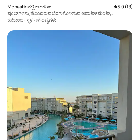
Monastir ನಲ್ಲಿ ಕಾಂಡೋ
5 ರಲ್ಲಿ 5.0 ಸ
5.0 (13)
ಪೂಲ್‌ಗಳನ್ನು ಹೊಂದಿರುವ ಬೆರಗುಗೊಳಿಸುವ ಅಪಾರ್ಟ್‌ಮೆಂಟ್,
ಕುಟುಂಬಗಳಿಗೆ ಸೂಕ್ತವಾಗಿದೆ
ಕುಟುಂಬ
·
ಸ್ಥಳ
·
ಸೌಲಭ್ಯಗಳು