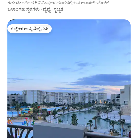
ಕಡಲತೀರದಿಂದ 5 ನಿಮಿಷಗಳ ದೂರದಲ್ಲಿರುವ ಅಪಾರ್ಟ್‌ಮೆಂಟ್
ಒಳಾಂಗಣ ಸ್ಥಳಗಳು
·
ವೈಫೈ
·
ಸ್ವಚ್ಛತೆ
ಗೆಸ್ಟ್‌ಗಳ ಅಚ್ಚುಮೆಚ್ಚಿನದು
ಗೆಸ್ಟ್‌ಗಳ ಅಚ್ಚುಮೆಚ್ಚಿನದು