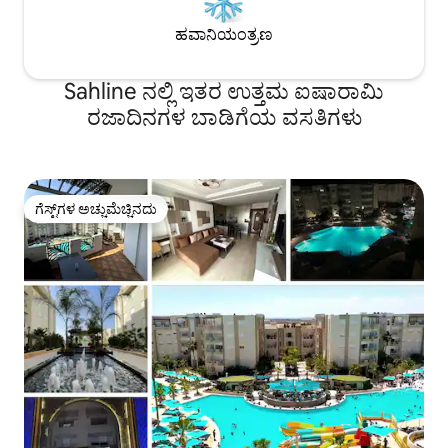
ಹವಾನಿಯಂತ್ರಣ
Sahline ನಲ್ಲಿ ಇತರ ಉತ್ತಮ ಐಷಾರಾಮಿ
ರಜಾದಿನಗಳ ಬಾಡಿಗೆಯ ವಸತಿಗಳು
ಗೆಸ್ಟ್‌ಗಳ ಅಚ್ಚುಮೆಚ್ಚಿನದು
ಗೆಸ್ಟ್‌ಗಳ ಅಚ್ಚುಮೆಚ್ಚಿನದು