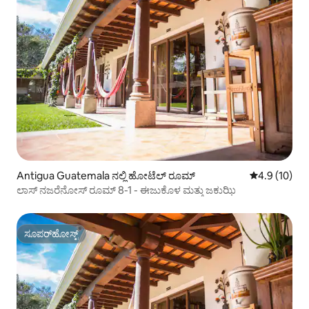
Antigua Guatemala ನಲ್ಲಿ ಹೋಟೆಲ್ ರೂಮ್
5 ರಲ್ಲಿ 4.9 ಸರ
4.9 (10)
ಲಾಸ್ ನಜರೆನೋಸ್ ರೂಮ್ 8-1 - ಈಜುಕೊಳ ಮತ್ತು ಜಕುಝಿ
ಸೂಪರ್‌ಹೋಸ್ಟ್
ಸೂಪರ್‌ಹೋಸ್ಟ್