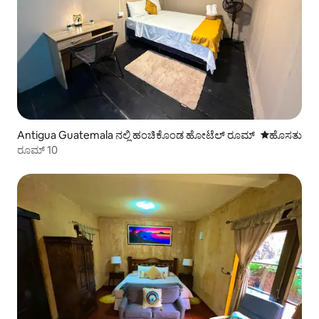
Antigua Guatemala ನಲ್ಲಿ ಹಂಚಿಕೊಂಡ ಹೋಟೆಲ್ ರೂಮ್
ವಾಸ್ತವ್ಯ ಹೂ
ಹೊಸತು
ರೂಮ್ 10