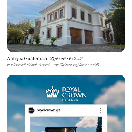
Antigua Guatemala ನಲ್ಲಿ ಹೋಟೆಲ್ ರೂಮ್
ಜೂನಿಯರ್ ಡಬಲ್ ರೂಮ್ - ಅಂಟಿಗುವಾ ಗ್ವಾಟೆಮಾಲಾದಲ್ಲಿ