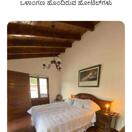
ಒಳಾಂಗಣ ಹೊಂದಿರುವ ಹೋಟೆಲ್‌ಗಳು