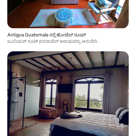
Antigua Guatemala ನಲ್ಲಿ ಹೋಟೆಲ್ ರೂಮ್
ಜೂನಿಯರ್ ಸೂಟ್ ಪನಜಾಚೆಲ್ ಆರಾಮವನ್ನು ಆನಂದಿಸಿ