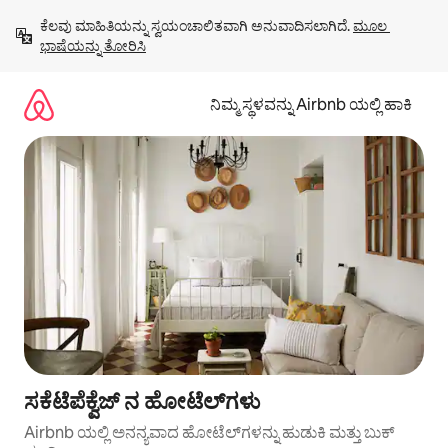
ವಿಷಯಕ್ಕೆ
ಕೆಲವು ಮಾಹಿತಿಯನ್ನು ಸ್ವಯಂಚಾಲಿತವಾಗಿ ಅನುವಾದಿಸಲಾಗಿದೆ. 
ಮೂಲ 
ಹೋಗಿ
ಭಾಷೆಯನ್ನು ತೋರಿಸಿ
ನಿಮ್ಮ ಸ್ಥಳವನ್ನು Airbnb ಯಲ್ಲಿ ಹಾಕಿ
ಸಕೆಟೆಪೆಕ್ವೆಜ್ ನ ಹೋಟೆಲ್‌ಗಳು
Airbnb ಯಲ್ಲಿ ಅನನ್ಯವಾದ ಹೋಟೆಲ್‌ಗಳನ್ನು ಹುಡುಕಿ ಮತ್ತು ಬುಕ್